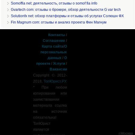
Somoffia net: деятельность, отзывы о somof fia info
Gvartech com: отзывы о брокере, обзор деятельности G var tech
Solutionfx net: обзор платформы и отзывы об услугах Солюшн ФХ
Fin Magnum com: отзывы и анализ проекта Фин Магнум
Контакты
/
Соглашение
/
Карта сайта
/
О
персональных
данных
/
О
проекте
/
Услуги
/
Вакансии
Copyright © 2012-
2018,
ТопЮрист.РУ
.
* При любом
копировании или
заимствовании
материала ссылка
на источник
обязательна!
ТопЮрист
является
г.Москва