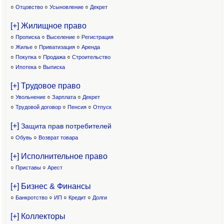
○
Отцовство
○
Усыновление
○
Декрет
[+] Жилищное право
○
Прописка
○
Выселение
○
Регистрация
○
Жилье
○
Приватизация
○
Аренда
○
Покупка
○
Продажа
○
Строительство
○
Ипотека
○
Выписка
[+] Трудовое право
○
Увольнение
○
Зарплата
○
Декрет
○
Трудовой договор
○
Пенсия
○
Отпуск
[+]
Защита прав потребителей
○
Обувь
○
Возврат товара
[+] Исполнительное право
○
Приставы
○
Арест
[+] Бизнес & Финансы
○
Банкротство
○
ИП
○
Кредит
○
Долги
[+] Коллекторы