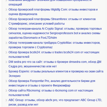
операций
Обзор брокерской платформы Wgtdfg Com: отзывы инвесторов и
оценка функционала
Обзор брокерской платформы Streamforex: отзывы от клиентов
Стримфорекс, описание условий работы
Обзор телеграм-канала Ai Crypto Signal: отзывы, проверка торговых
сигналов, оценка надежности Sergioxprofessorx bot и анализ схемы
заработка Etoromario и FoxLTDAdm
Обзор телеграмм канала трейдера CryptoMax: отзывы инвесторов,
проверка торговли с Cryptosmaz
Обзор брокера bcsfx24: отзывы о trades bcsfx24 com от настоящих
пользователей
DM sedra pro что за сайт: отзывы о брокере dmsedra com, обзор ДМ
Седра pro, мошенничество или нет
Брокер Esperio: отзывы реальных клиентов и проверка на скам сайта
Эсперио
Обзор брокера Fiorqomfar Pro, анализ деятельности биржи для
инвестиции и отзывы о проекте Фиоркомфар
Обзор сайта Rbcmorng: отзывы о rbcmorng com от настоящих
пользователей
ABC Group: отзывы, обзор abcfx pro, что предлагает ABC Group LTD,
риски, развод или нет