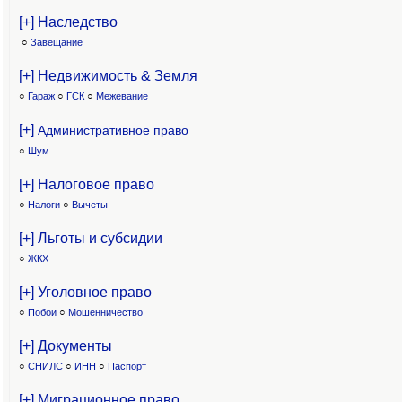
[+] Наследство
○
Завещание
[+] Недвижимость & Земля
○
Гараж
○
ГСК
○
Межевание
[+]
Административное право
○
Шум
[+] Налоговое право
○
Налоги
○
Вычеты
[+] Льготы и субсидии
○
ЖКХ
[+] Уголовное право
○
Побои
○
Мошенничество
[+] Документы
○
СНИЛС
○
ИНН
○
Паспорт
[+] Миграционное право