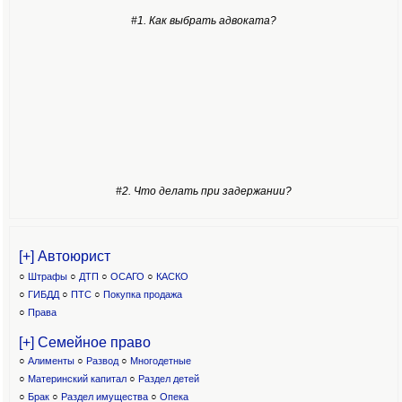
#1. Как выбрать адвоката?
#2. Что делать при задержании?
[+] Автоюрист
○
Штрафы
○
ДТП
○
ОСАГО
○
КАСКО
○
ГИБДД
○
ПТС
○
Покупка продажа
○
Права
[+] Семейное право
○
Алименты
○
Развод
○
Многодетные
○
Материнский капитал
○
Раздел детей
○
Брак
○
Раздел имущества
○
Опека