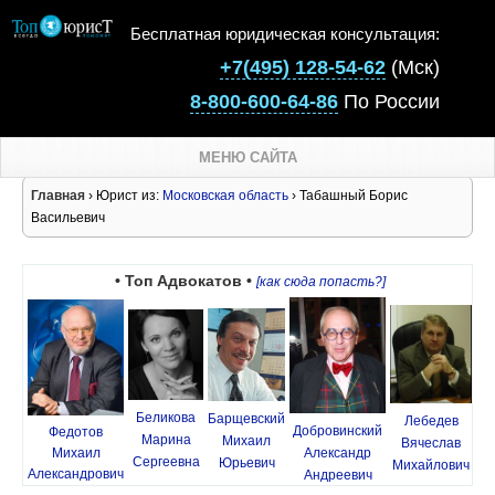
Бесплатная юридическая консультация:
+7(495) 128-54-62
(Мск)
8-800-600-64-86
По России
МЕНЮ САЙТА
Главная
› Юрист из:
Московская область
› Табашный Борис
Васильевич
• Топ Адвокатов •
[как сюда попасть?]
Беликова
Барщевский
Лебедев
Добровинский
Федотов
Марина
Михаил
Вячеслав
Михаил
Александр
Сергеевна
Юрьевич
Михайлович
Александрович
Андреевич