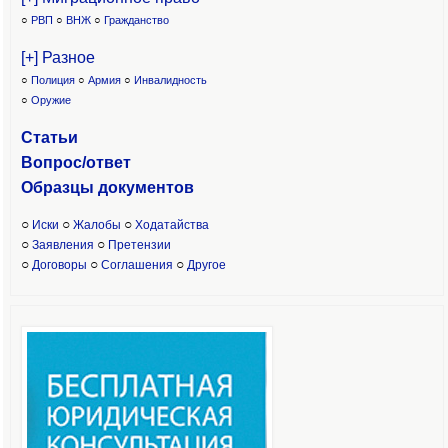
○
РВП
○
ВНЖ
○
Гражданство
[+] Разное
○
Полиция
○
Армия
○
Инвалидность
○
Оружие
Статьи
Вопрос/ответ
Образцы доку
ментов
○
○
○
Иски
Жалобы
Ходатайства
○
○
Заявления
Претензии
○
○
○
Договоры
Соглашения
Другое