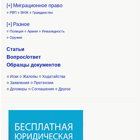
[+] Миграционное право
○
РВП
○
ВНЖ
○
Гражданство
[+] Разное
○
Полиция
○
Армия
○
Инвалидность
○
Оружие
Статьи
Вопрос/ответ
Образцы доку
ментов
○
○
○
Иски
Жалобы
Ходатайства
○
○
Заявления
Претензии
○
○
○
Договоры
Соглашения
Другое