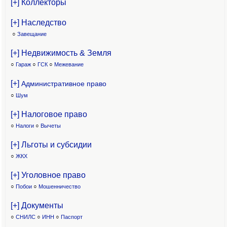
[+] Коллекторы
[+] Наследство
○
Завещание
[+] Недвижимость & Земля
○
Гараж
○
ГСК
○
Межевание
[+]
Административное право
○
Шум
[+] Налоговое право
○
Налоги
○
Вычеты
[+] Льготы и субсидии
○
ЖКХ
[+] Уголовное право
○
Побои
○
Мошенничество
[+] Документы
○
СНИЛС
○
ИНН
○
Паспорт