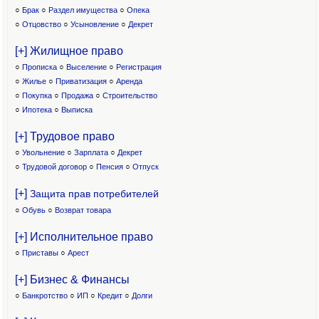
○
Брак
○
Раздел имущества
○
Опека
○
Отцовство
○
Усыновление
○
Декрет
[+] Жилищное право
○
Прописка
○
Выселение
○
Регистрация
○
Жилье
○
Приватизация
○
Аренда
○
Покупка
○
Продажа
○
Строительство
○
Ипотека
○
Выписка
[+] Трудовое право
○
Увольнение
○
Зарплата
○
Декрет
○
Трудовой договор
○
Пенсия
○
Отпуск
[+]
Защита прав потребителей
○
Обувь
○
Возврат товара
[+] Исполнительное право
○
Приставы
○
Арест
[+] Бизнес & Финансы
○
Банкротство
○
ИП
○
Кредит
○
Долги