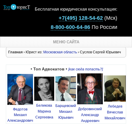
Бесплатная юридическая консультация:
+7(495) 128-54-62
(Мск)
8-800-600-64-86
По России
МЕНЮ САЙТА
Главная
› Юрист из:
Московская область
› Суслов Сергей Юрьевич
• Топ Адвокатов •
[как сюда попасть?]
Беликова
Барщевский
Лебедев
Добровинский
Федотов
Марина
Михаил
Вячеслав
Михаил
Александр
Сергеевна
Юрьевич
Михайлович
Александрович
Андреевич