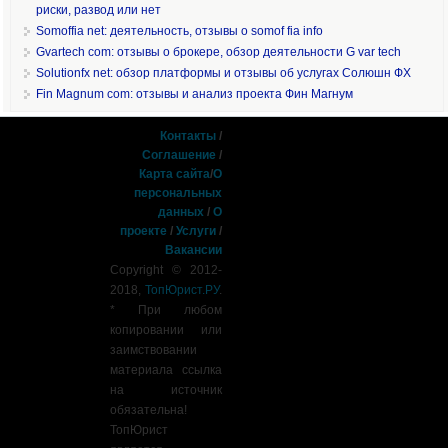
риски, развод или нет
Somoffia net: деятельность, отзывы о somof fia info
Gvartech com: отзывы о брокере, обзор деятельности G var tech
Solutionfx net: обзор платформы и отзывы об услугах Солюшн ФХ
Fin Magnum com: отзывы и анализ проекта Фин Магнум
Контакты
/
Соглашение
/
Карта сайта
/
О
персональных
данных
/
О
проекте
/
Услуги
/
Вакансии
Copyright © 2012-
2018,
ТопЮрист.РУ
.
* При любом
копировании или
заимствовании
материала ссылка
на источник
обязательна!
ТопЮрист