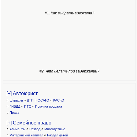
#1. Как выбрать адвоката?
#2. Что делать при задержании?
[+] Автоюрист
○
Штрафы
○
ДТП
○
ОСАГО
○
КАСКО
○
ГИБДД
○
ПТС
○
Покупка продажа
○
Права
[+] Семейное право
○
Алименты
○
Развод
○
Многодетные
○
Материнский капитал
○
Раздел детей