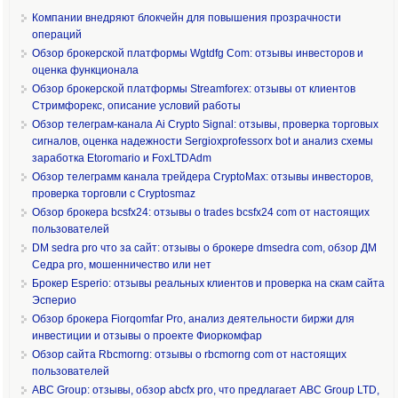
Компании внедряют блокчейн для повышения прозрачности
операций
Обзор брокерской платформы Wgtdfg Com: отзывы инвесторов и
оценка функционала
Обзор брокерской платформы Streamforex: отзывы от клиентов
Стримфорекс, описание условий работы
Обзор телеграм-канала Ai Crypto Signal: отзывы, проверка торговых
сигналов, оценка надежности Sergioxprofessorx bot и анализ схемы
заработка Etoromario и FoxLTDAdm
Обзор телеграмм канала трейдера CryptoMax: отзывы инвесторов,
проверка торговли с Cryptosmaz
Обзор брокера bcsfx24: отзывы о trades bcsfx24 com от настоящих
пользователей
DM sedra pro что за сайт: отзывы о брокере dmsedra com, обзор ДМ
Седра pro, мошенничество или нет
Брокер Esperio: отзывы реальных клиентов и проверка на скам сайта
Эсперио
Обзор брокера Fiorqomfar Pro, анализ деятельности биржи для
инвестиции и отзывы о проекте Фиоркомфар
Обзор сайта Rbcmorng: отзывы о rbcmorng com от настоящих
пользователей
ABC Group: отзывы, обзор abcfx pro, что предлагает ABC Group LTD,