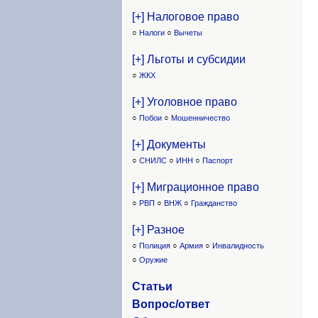
[+] Налоговое право
○
Налоги
○
Вычеты
[+] Льготы и субсидии
○
ЖКХ
[+] Уголовное право
○
Побои
○
Мошенничество
[+] Документы
○
СНИЛС
○
ИНН
○
Паспорт
[+] Миграционное право
○
РВП
○
ВНЖ
○
Гражданство
[+] Разное
○
Полиция
○
Армия
○
Инвалидность
○
Оружие
Статьи
Вопрос/ответ