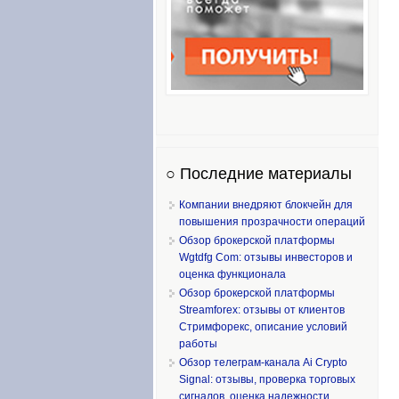
○ Последние материалы
Компании внедряют блокчейн для
повышения прозрачности операций
Обзор брокерской платформы
Wgtdfg Com: отзывы инвесторов и
оценка функционала
Обзор брокерской платформы
Streamforex: отзывы от клиентов
Стримфорекс, описание условий
работы
Обзор телеграм-канала Ai Crypto
Signal: отзывы, проверка торговых
сигналов, оценка надежности