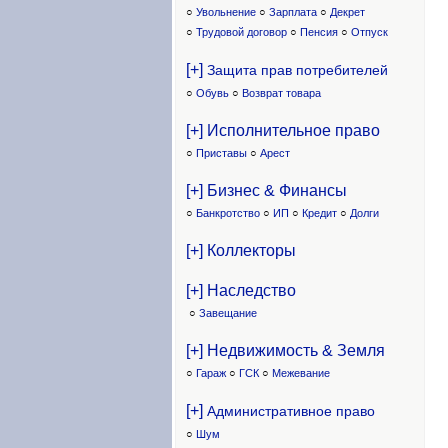
○
Увольнение
○
Зарплата
○
Декрет
○
Трудовой договор
○
Пенсия
○
Отпуск
[+]
Защита прав потребителей
○
Обувь
○
Возврат товара
[+] Исполнительное право
○
Приставы
○
Арест
[+] Бизнес & Финансы
○
Банкротство
○
ИП
○
Кредит
○
Долги
[+] Коллекторы
[+] Наследство
○
Завещание
[+] Недвижимость & Земля
○
Гараж
○
ГСК
○
Межевание
[+]
Административное право
○
Шум