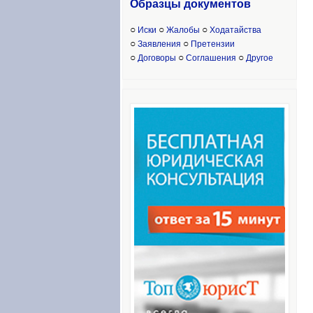
Образцы доку
ментов
○
○
○
Иски
Жалобы
Ходатайства
○
○
Заявления
Претензии
○
○
○
Договоры
Соглашения
Другое