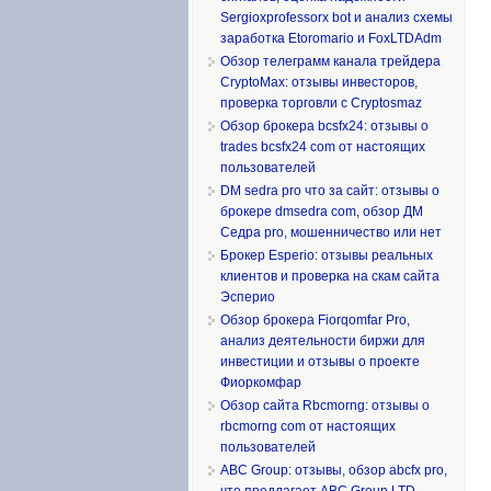
Sergioxprofessorx bot и анализ схемы
заработка Etoromario и FoxLTDAdm
Обзор телеграмм канала трейдера
CryptoMax: отзывы инвесторов,
проверка торговли с Cryptosmaz
Обзор брокера bcsfx24: отзывы о
trades bcsfx24 com от настоящих
пользователей
DM sedra pro что за сайт: отзывы о
брокере dmsedra com, обзор ДМ
Седра pro, мошенничество или нет
Брокер Esperio: отзывы реальных
клиентов и проверка на скам сайта
Эсперио
Обзор брокера Fiorqomfar Pro,
анализ деятельности биржи для
инвестиции и отзывы о проекте
Фиоркомфар
Обзор сайта Rbcmorng: отзывы о
rbcmorng com от настоящих
пользователей
ABC Group: отзывы, обзор abcfx pro,
что предлагает ABC Group LTD,