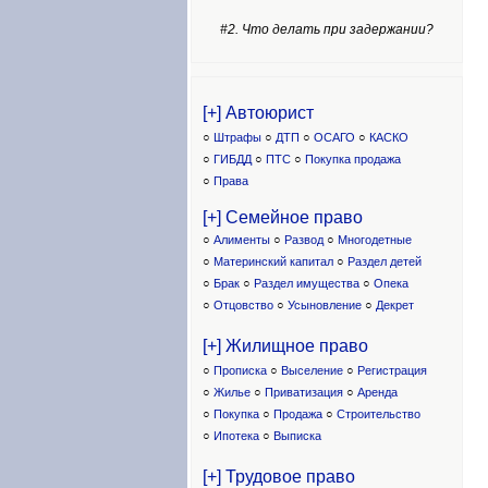
#2. Что делать при задержании?
[+] Автоюрист
○
Штрафы
○
ДТП
○
ОСАГО
○
КАСКО
○
ГИБДД
○
ПТС
○
Покупка продажа
○
Права
[+] Семейное право
○
Алименты
○
Развод
○
Многодетные
○
Материнский капитал
○
Раздел детей
○
Брак
○
Раздел имущества
○
Опека
○
Отцовство
○
Усыновление
○
Декрет
[+] Жилищное право
○
Прописка
○
Выселение
○
Регистрация
○
Жилье
○
Приватизация
○
Аренда
○
Покупка
○
Продажа
○
Строительство
○
Ипотека
○
Выписка
[+] Трудовое право