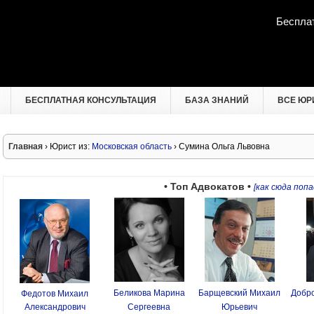
Беспла
БЕСПЛАТНАЯ КОНСУЛЬТАЦИЯ
БАЗА ЗНАНИЙ
ВСЕ ЮР
Главная
› Юрист из:
Московская область
› Сумина Ольга Львовна
• Топ Адвокатов •
[как сюда попа
Беликова Марина
Барщевский Михаил
Добро
Федотов Михаил
Александрович
Сергеевна
Юрьевич