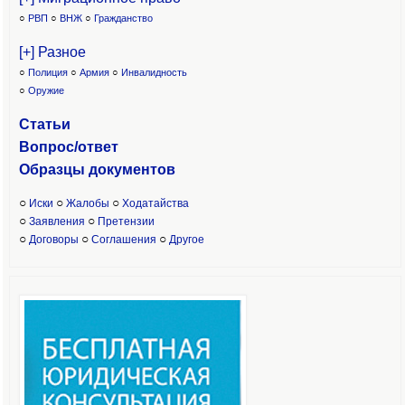
○
РВП
○
ВНЖ
○
Гражданство
[+] Разное
○
Полиция
○
Армия
○
Инвалидность
○
Оружие
Статьи
Вопрос/ответ
Образцы доку
ментов
○
○
○
Иски
Жалобы
Ходатайства
○
○
Заявления
Претензии
○
○
○
Договоры
Соглашения
Другое