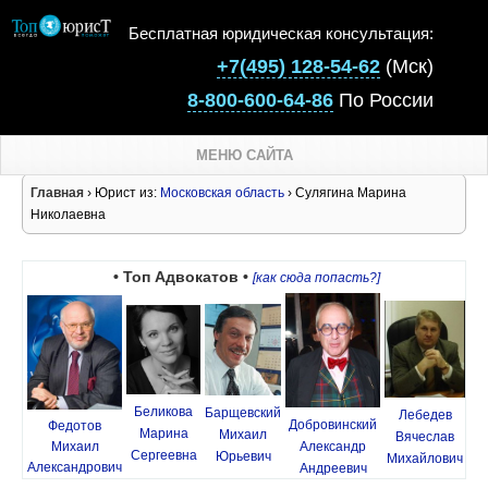
Бесплатная юридическая консультация:
+7(495) 128-54-62
(Мск)
8-800-600-64-86
По России
МЕНЮ САЙТА
Главная
› Юрист из:
Московская область
› Сулягина Марина
Николаевна
• Топ Адвокатов •
[как сюда попасть?]
Беликова
Барщевский
Лебедев
Добровинский
Федотов
Марина
Михаил
Вячеслав
Михаил
Александр
Сергеевна
Юрьевич
Михайлович
Александрович
Андреевич