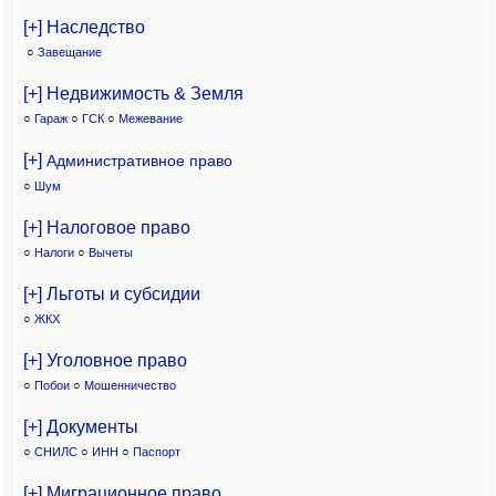
[+] Наследство
○
Завещание
[+] Недвижимость & Земля
○
Гараж
○
ГСК
○
Межевание
[+]
Административное право
○
Шум
[+] Налоговое право
○
Налоги
○
Вычеты
[+] Льготы и субсидии
○
ЖКХ
[+] Уголовное право
○
Побои
○
Мошенничество
[+] Документы
○
СНИЛС
○
ИНН
○
Паспорт
[+] Миграционное право