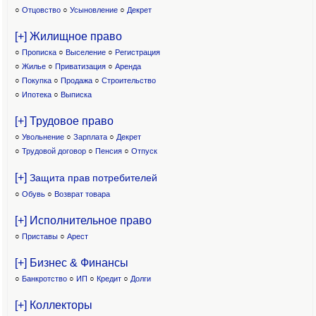
○
Отцовство
○
Усыновление
○
Декрет
[+] Жилищное право
○
Прописка
○
Выселение
○
Регистрация
○
Жилье
○
Приватизация
○
Аренда
○
Покупка
○
Продажа
○
Строительство
○
Ипотека
○
Выписка
[+] Трудовое право
○
Увольнение
○
Зарплата
○
Декрет
○
Трудовой договор
○
Пенсия
○
Отпуск
[+]
Защита прав потребителей
○
Обувь
○
Возврат товара
[+] Исполнительное право
○
Приставы
○
Арест
[+] Бизнес & Финансы
○
Банкротство
○
ИП
○
Кредит
○
Долги
[+] Коллекторы