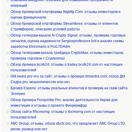
операций
Обзор брокерской платформы Wgtdfg Com: отзывы инвесторов и
оценка функционала
Обзор брокерской платформы Streamforex: отзывы от клиентов
Стримфорекс, описание условий работы
Обзор телеграм-канала Ai Crypto Signal: отзывы, проверка торговых
сигналов, оценка надежности Sergioxprofessorx bot и анализ схемы
заработка Etoromario и FoxLTDAdm
Обзор телеграмм канала трейдера CryptoMax: отзывы инвесторов,
проверка торговли с Cryptosmaz
Обзор брокера bcsfx24: отзывы о trades bcsfx24 com от настоящих
пользователей
DM sedra pro что за сайт: отзывы о брокере dmsedra com, обзор ДМ
Седра pro, мошенничество или нет
Брокер Esperio: отзывы реальных клиентов и проверка на скам сайта
Эсперио
Обзор брокера Fiorqomfar Pro, анализ деятельности биржи для
инвестиции и отзывы о проекте Фиоркомфар
Обзор сайта Rbcmorng: отзывы о rbcmorng com от настоящих
пользователей
ABC Group: отзывы, обзор abcfx pro, что предлагает ABC Group LTD,
риски, развод или нет