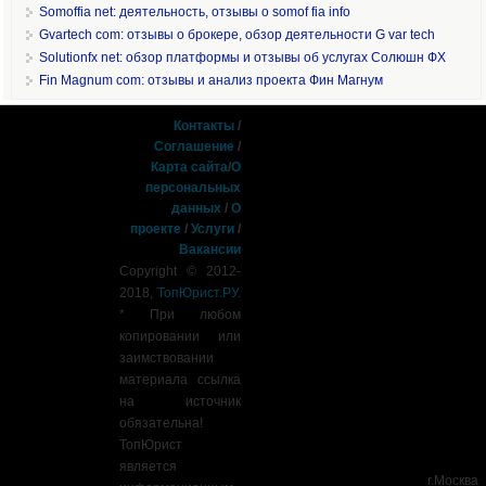
Somoffia net: деятельность, отзывы о somof fia info
Gvartech com: отзывы о брокере, обзор деятельности G var tech
Solutionfx net: обзор платформы и отзывы об услугах Солюшн ФХ
Fin Magnum com: отзывы и анализ проекта Фин Магнум
Контакты
/
Соглашение
/
Карта сайта
/
О
персональных
данных
/
О
проекте
/
Услуги
/
Вакансии
Copyright © 2012-
2018,
ТопЮрист.РУ
.
* При любом
копировании или
заимствовании
материала ссылка
на источник
обязательна!
ТопЮрист
является
г.Москва