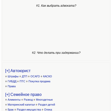
#1. Как выбрать адвоката?
#2. Что делать при задержании?
[+] Автоюрист
○
Штрафы
○
ДТП
○
ОСАГО
○
КАСКО
○
ГИБДД
○
ПТС
○
Покупка продажа
○
Права
[+] Семейное право
○
Алименты
○
Развод
○
Многодетные
○
Материнский капитал
○
Раздел детей
○
Брак
○
Раздел имущества
○
Опека