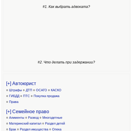
#1. Как выбрать адвоката?
#2. Что делать при задержании?
[+] Автоюрист
○
Штрафы
○
ДТП
○
ОСАГО
○
КАСКО
○
ГИБДД
○
ПТС
○
Покупка продажа
○
Права
[+] Семейное право
○
Алименты
○
Развод
○
Многодетные
○
Материнский капитал
○
Раздел детей
○
Брак
○
Раздел имущества
○
Опека