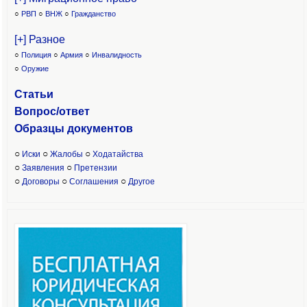
○
РВП
○
ВНЖ
○
Гражданство
[+] Разное
○
Полиция
○
Армия
○
Инвалидность
○
Оружие
Статьи
Вопрос/ответ
Образцы доку
ментов
○
○
○
Иски
Жалобы
Ходатайства
○
○
Заявления
Претензии
○
○
○
Договоры
Соглашения
Другое