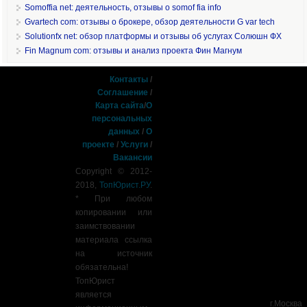
Somoffia net: деятельность, отзывы о somof fia info
Gvartech com: отзывы о брокере, обзор деятельности G var tech
Solutionfx net: обзор платформы и отзывы об услугах Солюшн ФХ
Fin Magnum com: отзывы и анализ проекта Фин Магнум
Контакты
/
Соглашение
/
Карта сайта
/
О
персональных
данных
/
О
проекте
/
Услуги
/
Вакансии
Copyright © 2012-
2018,
ТопЮрист.РУ
.
* При любом
копировании или
заимствовании
материала ссылка
на источник
обязательна!
ТопЮрист
является
г.Москва