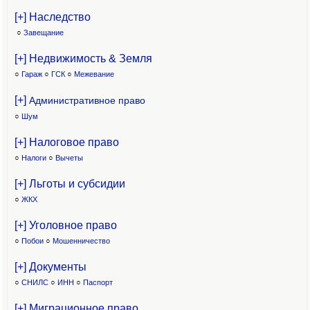
[+] Наследство
○
Завещание
[+] Недвижимость & Земля
○
Гараж
○
ГСК
○
Межевание
[+]
Административное право
○
Шум
[+] Налоговое право
○
Налоги
○
Вычеты
[+] Льготы и субсидии
○
ЖКХ
[+] Уголовное право
○
Побои
○
Мошенничество
[+] Документы
○
СНИЛС
○
ИНН
○
Паспорт
[+] Миграционное право