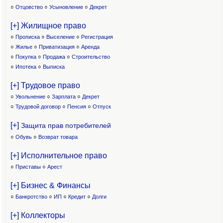
○
Отцовство
○
Усыновление
○
Декрет
[+] Жилищное право
○
Прописка
○
Выселение
○
Регистрация
○
Жилье
○
Приватизация
○
Аренда
○
Покупка
○
Продажа
○
Строительство
○
Ипотека
○
Выписка
[+] Трудовое право
○
Увольнение
○
Зарплата
○
Декрет
○
Трудовой договор
○
Пенсия
○
Отпуск
[+]
Защита прав потребителей
○
Обувь
○
Возврат товара
[+] Исполнительное право
○
Приставы
○
Арест
[+] Бизнес & Финансы
○
Банкротство
○
ИП
○
Кредит
○
Долги
[+] Коллекторы