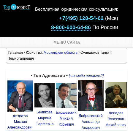
Бесплатная юридическая консультация:
+7(495) 128-54-62
(Мск)
8-800-600-64-86
По России
МЕНЮ САЙТА
Главная
› Юрист из:
Московская область
› Суиндыков Талгат
Темиргалиевич
• Топ Адвокатов •
[как сюда попасть?]
Беликова
Барщевский
Лебедев
Добровинский
Федотов
Марина
Михаил
Вячеслав
Михаил
Александр
Сергеевна
Юрьевич
Михайлович
Александрович
Андреевич