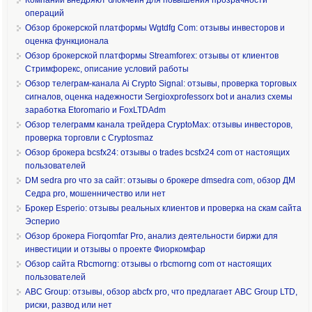
операций
Обзор брокерской платформы Wgtdfg Com: отзывы инвесторов и
оценка функционала
Обзор брокерской платформы Streamforex: отзывы от клиентов
Стримфорекс, описание условий работы
Обзор телеграм-канала Ai Crypto Signal: отзывы, проверка торговых
сигналов, оценка надежности Sergioxprofessorx bot и анализ схемы
заработка Etoromario и FoxLTDAdm
Обзор телеграмм канала трейдера CryptoMax: отзывы инвесторов,
проверка торговли с Cryptosmaz
Обзор брокера bcsfx24: отзывы о trades bcsfx24 com от настоящих
пользователей
DM sedra pro что за сайт: отзывы о брокере dmsedra com, обзор ДМ
Седра pro, мошенничество или нет
Брокер Esperio: отзывы реальных клиентов и проверка на скам сайта
Эсперио
Обзор брокера Fiorqomfar Pro, анализ деятельности биржи для
инвестиции и отзывы о проекте Фиоркомфар
Обзор сайта Rbcmorng: отзывы о rbcmorng com от настоящих
пользователей
ABC Group: отзывы, обзор abcfx pro, что предлагает ABC Group LTD,
риски, развод или нет