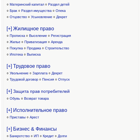
○
Материнский капитал
○
Раздел детей
○
Брак
○
Раздел имущества
○
Опека
○
Отцовство
○
Усыновление
○
Декрет
[+] Жилищное право
○
Прописка
○
Выселение
○
Регистрация
○
Жилье
○
Приватизация
○
Аренда
○
Покупка
○
Продажа
○
Строительство
○
Ипотека
○
Выписка
[+] Трудовое право
○
Увольнение
○
Зарплата
○
Декрет
○
Трудовой договор
○
Пенсия
○
Отпуск
[+]
Защита прав потребителей
○
Обувь
○
Возврат товара
[+] Исполнительное право
○
Приставы
○
Арест
[+] Бизнес & Финансы
○
Банкротство
○
ИП
○
Кредит
○
Долги