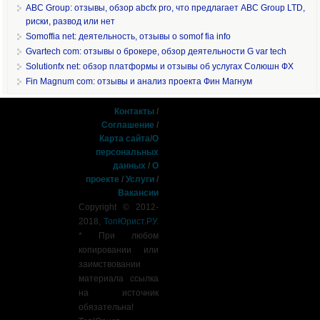
ABC Group: отзывы, обзор abcfx pro, что предлагает ABC Group LTD,
риски, развод или нет
Somoffia net: деятельность, отзывы о somof fia info
Gvartech com: отзывы о брокере, обзор деятельности G var tech
Solutionfx net: обзор платформы и отзывы об услугах Солюшн ФХ
Fin Magnum com: отзывы и анализ проекта Фин Магнум
Контакты
/
Соглашение
/
Карта сайта
/
О
персональных
данных
/
О
проекте
/
Услуги
/
Вакансии
Copyright © 2012-
2018,
ТопЮрист.РУ
.
* При любом
копировании или
заимствовании
материала ссылка
на источник
обязательна!