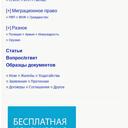
○
СНИЛС
○
ИНН
○
Паспорт
[+] Миграционное право
○
РВП
○
ВНЖ
○
Гражданство
[+] Разное
○
Полиция
○
Армия
○
Инвалидность
○
Оружие
Статьи
Вопрос/ответ
Образцы доку
ментов
○
○
○
Иски
Жалобы
Ходатайства
○
○
Заявления
Претензии
○
○
○
Договоры
Соглашения
Другое