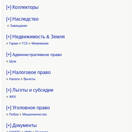
[+] Коллекторы
[+] Наследство
○
Завещание
[+] Недвижимость & Земля
○
Гараж
○
ГСК
○
Межевание
[+]
Административное право
○
Шум
[+] Налоговое право
○
Налоги
○
Вычеты
[+] Льготы и субсидии
○
ЖКХ
[+] Уголовное право
○
Побои
○
Мошенничество
[+] Документы