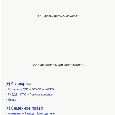
#1. Как выбрать адвоката?
#2. Что делать при задержании?
[+] Автоюрист
○
Штрафы
○
ДТП
○
ОСАГО
○
КАСКО
○
ГИБДД
○
ПТС
○
Покупка продажа
○
Права
[+] Семейное право
○
Алименты
○
Развод
○
Многодетные