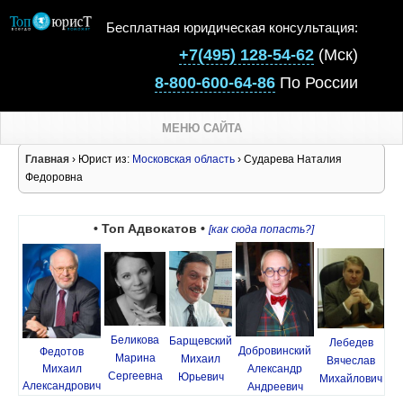
Бесплатная юридическая консультация:
+7(495) 128-54-62
(Мск)
8-800-600-64-86
По России
МЕНЮ САЙТА
Главная
› Юрист из:
Московская область
› Сударева Наталия
Федоровна
• Топ Адвокатов •
[как сюда попасть?]
Беликова
Барщевский
Лебедев
Добровинский
Федотов
Марина
Михаил
Вячеслав
Михаил
Александр
Сергеевна
Юрьевич
Михайлович
Александрович
Андреевич