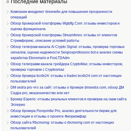
○ Последние материалы
Компании внедряют блокчейн для повышения прозрачности
операций
Обзор брокерской платформы Wgtdfg Com: отзывы инвесторов и
оценка функционала
Обзор брокерской платформы Streamforex: отзывы от клиентов
Стримфорекс, описание условий работы
Обзор телеграм-канала Ai Crypto Signal: отзывы, проверка торговых
сигналов, оценка надежности Sergioxprofessorx bot и анализ схемы
заработка Etoromario и FoxLTDAdm
Обзор телеграмм канала трейдера CryptoMax: отзывы инвесторов,
проверка торговли с Cryptosmaz
Обзор брокера bcsfx24: отзывы о trades bcsfx24 com от настоящих
пользователей
DM sedra pro что за сайт: отзывы о брокере dmsedra com, обзор ДМ
Седра pro, мошенничество или нет
Брокер Esperio: отзывы реальных клиентов и проверка на скам сайта
Эсперио
Обзор брокера Fiorqomfar Pro, анализ деятельности биржи для
инвестиции и отзывы о проекте Фиоркомфар
Обзор сайта Rbcmorng: отзывы о rbcmorng com от настоящих
пользователей