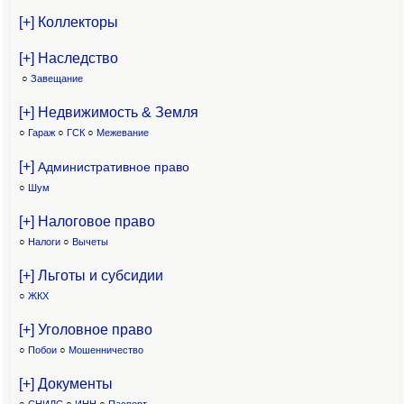
[+] Коллекторы
[+] Наследство
○
Завещание
[+] Недвижимость & Земля
○
Гараж
○
ГСК
○
Межевание
[+]
Административное право
○
Шум
[+] Налоговое право
○
Налоги
○
Вычеты
[+] Льготы и субсидии
○
ЖКХ
[+] Уголовное право
○
Побои
○
Мошенничество
[+] Документы