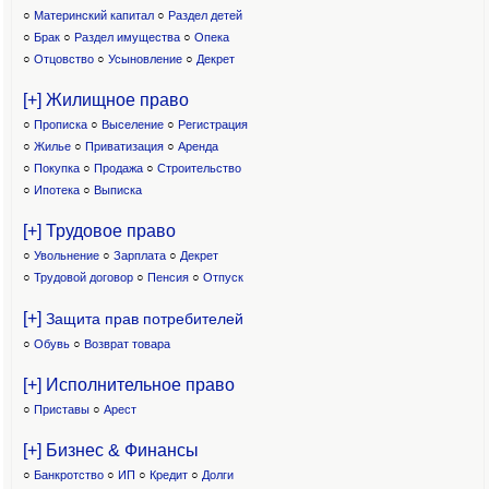
○
Материнский капитал
○
Раздел детей
○
Брак
○
Раздел имущества
○
Опека
○
Отцовство
○
Усыновление
○
Декрет
[+] Жилищное право
○
Прописка
○
Выселение
○
Регистрация
○
Жилье
○
Приватизация
○
Аренда
○
Покупка
○
Продажа
○
Строительство
○
Ипотека
○
Выписка
[+] Трудовое право
○
Увольнение
○
Зарплата
○
Декрет
○
Трудовой договор
○
Пенсия
○
Отпуск
[+]
Защита прав потребителей
○
Обувь
○
Возврат товара
[+] Исполнительное право
○
Приставы
○
Арест
[+] Бизнес & Финансы
○
Банкротство
○
ИП
○
Кредит
○
Долги