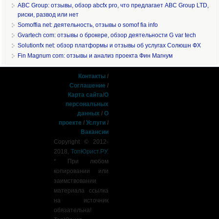
ABC Group: отзывы, обзор abcfx pro, что предлагает ABC Group LTD,
риски, развод или нет
Somoffia net: деятельность, отзывы о somof fia info
Gvartech com: отзывы о брокере, обзор деятельности G var tech
Solutionfx net: обзор платформы и отзывы об услугах Солюшн ФХ
Fin Magnum com: отзывы и анализ проекта Фин Магнум
Контакты
/
Соглашение
/
Карта сайта
/
О
персональных
данных
/
О
проекте
/
Услуги
/
Вакансии
Copyright © 2012-
2018,
ТопЮрист.РУ
.
* При любом
копировании или
заимствовании
материала ссылка
на источник
обязательна!