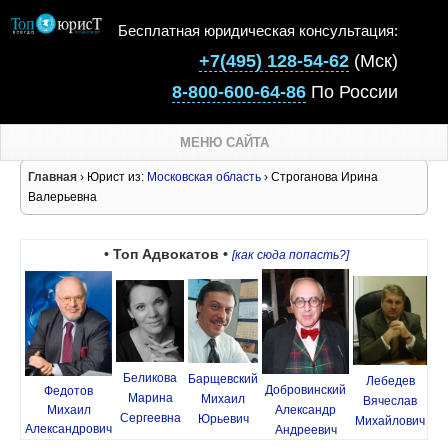
Бесплатная юридическая консультация:
+7(495) 128-54-62
(Мск)
8-800-600-64-86
По России
МЕНЮ САЙТА
Главная
› Юрист из:
Московская область
› Строганова Ирина
Валерьевна
• Топ Адвокатов •
[как сюда попасть?]
Беликова
Барщевский
Лебедев
Добровинский
Федотов
Марина
Михаил
Вячеслав
Михаил
Александр
Сергеевна
Юрьевич
Михайлович
Александрович
Андреевич