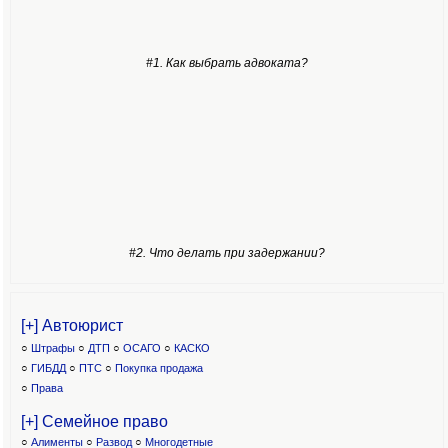
#1. Как выбрать адвоката?
#2. Что делать при задержании?
[+] Автоюрист
○
Штрафы
○
ДТП
○
ОСАГО
○
КАСКО
○
ГИБДД
○
ПТС
○
Покупка продажа
○
Права
[+] Семейное право
○
Алименты
○
Развод
○
Многодетные