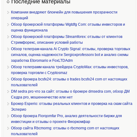
○ Последние материалы
Компании внедряют блокчейн для повышения прозрачности
операций
Обзор брокерской платформы Wgtdfg Com: отзывы инвесторов и
оценка функционала
Обзор брокерской платформы Streamforex: отзывы от клиентов
Стримфорекс, описание условий работы
Обзор телеграм-канала Ai Crypto Signal: отзывы, проверка торговых
сигналов, оценка надежности Sergioxprofessorx bot и анализ схемы
заработка Etoromario и FoxLTDAdm
Обзор телеграмм канала трейдера CryptoMax: отзывы инвесторов,
проверка торговли с Cryptosmaz
Обзор брокера bcsfx24: отзывы о trades bcsfx24 com от настоящих
пользователей
DM sedra pro что за сайт: отзывы о брокере dmsedra com, обзор ДМ
Седра pro, мошенничество или нет
Брокер Esperio: отзывы реальных клиентов и проверка на скам сайта
Эсперио
Обзор брокера Fiorqomfar Pro, анализ деятельности биржи для
инвестиции и отзывы о проекте Фиоркомфар
Обзор сайта Rbcmorng: отзывы о rbcmorng com от настоящих
пользователей