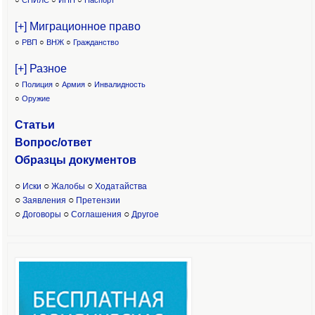
○
СНИЛС
○
ИНН
○
Паспорт
[+] Миграционное право
○
РВП
○
ВНЖ
○
Гражданство
[+] Разное
○
Полиция
○
Армия
○
Инвалидность
○
Оружие
Статьи
Вопрос/ответ
Образцы доку
ментов
○
○
○
Иски
Жалобы
Ходатайства
○
○
Заявления
Претензии
○
○
○
Договоры
Соглашения
Другое