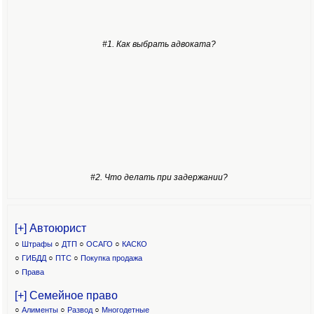
#1. Как выбрать адвоката?
#2. Что делать при задержании?
[+] Автоюрист
○
Штрафы
○
ДТП
○
ОСАГО
○
КАСКО
○
ГИБДД
○
ПТС
○
Покупка продажа
○
Права
[+] Семейное право
○
Алименты
○
Развод
○
Многодетные