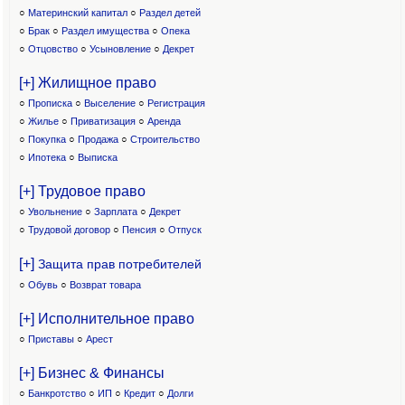
○
Материнский капитал
○
Раздел детей
○
Брак
○
Раздел имущества
○
Опека
○
Отцовство
○
Усыновление
○
Декрет
[+] Жилищное право
○
Прописка
○
Выселение
○
Регистрация
○
Жилье
○
Приватизация
○
Аренда
○
Покупка
○
Продажа
○
Строительство
○
Ипотека
○
Выписка
[+] Трудовое право
○
Увольнение
○
Зарплата
○
Декрет
○
Трудовой договор
○
Пенсия
○
Отпуск
[+]
Защита прав потребителей
○
Обувь
○
Возврат товара
[+] Исполнительное право
○
Приставы
○
Арест
[+] Бизнес & Финансы
○
Банкротство
○
ИП
○
Кредит
○
Долги