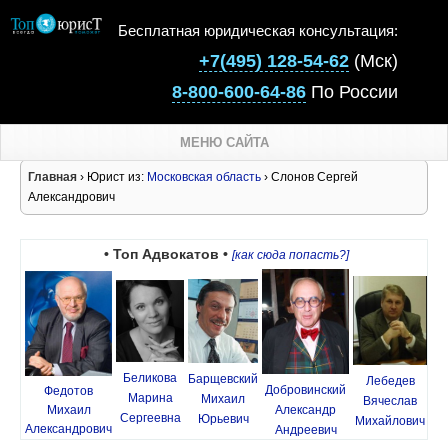
Бесплатная юридическая консультация:
+7(495) 128-54-62
(Мск)
8-800-600-64-86
По России
МЕНЮ САЙТА
Главная
› Юрист из:
Московская область
› Слонов Сергей
Александрович
• Топ Адвокатов •
[как сюда попасть?]
Беликова
Барщевский
Лебедев
Добровинский
Федотов
Марина
Михаил
Вячеслав
Михаил
Александр
Сергеевна
Юрьевич
Михайлович
Александрович
Андреевич