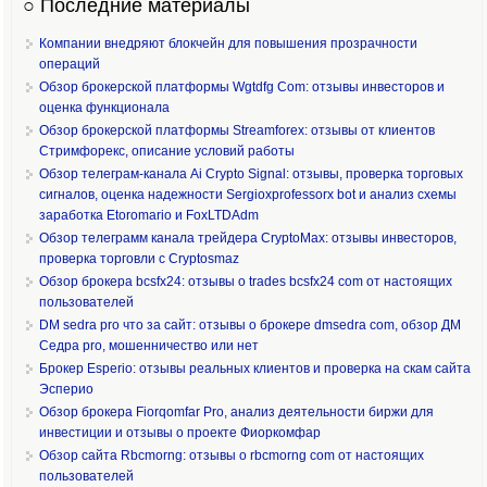
○ Последние материалы
Компании внедряют блокчейн для повышения прозрачности
операций
Обзор брокерской платформы Wgtdfg Com: отзывы инвесторов и
оценка функционала
Обзор брокерской платформы Streamforex: отзывы от клиентов
Стримфорекс, описание условий работы
Обзор телеграм-канала Ai Crypto Signal: отзывы, проверка торговых
сигналов, оценка надежности Sergioxprofessorx bot и анализ схемы
заработка Etoromario и FoxLTDAdm
Обзор телеграмм канала трейдера CryptoMax: отзывы инвесторов,
проверка торговли с Cryptosmaz
Обзор брокера bcsfx24: отзывы о trades bcsfx24 com от настоящих
пользователей
DM sedra pro что за сайт: отзывы о брокере dmsedra com, обзор ДМ
Седра pro, мошенничество или нет
Брокер Esperio: отзывы реальных клиентов и проверка на скам сайта
Эсперио
Обзор брокера Fiorqomfar Pro, анализ деятельности биржи для
инвестиции и отзывы о проекте Фиоркомфар
Обзор сайта Rbcmorng: отзывы о rbcmorng com от настоящих
пользователей