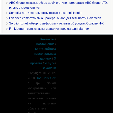
ABC Group: отзывы, обзор abcfx pro, что предлагает ABC Group LTD,
риски, развод или нет
Somoffia net: деятельность, отзывы о somof fia info
Gvartech com: отзывы о брокере, обзор деятельности G var tech
Solutionfx net: обзор платформы и отзывы об услугах Солюшн ФХ
Fin Magnum com: отзывы и анализ проекта Фин Магнум
Контакты
/
Соглашение
/
Карта сайта
/
О
персональных
данных
/
О
проекте
/
Услуги
/
Вакансии
Copyright © 2012-
2018,
ТопЮрист.РУ
.
* При любом
копировании или
заимствовании
материала ссылка
на источник
обязательна!