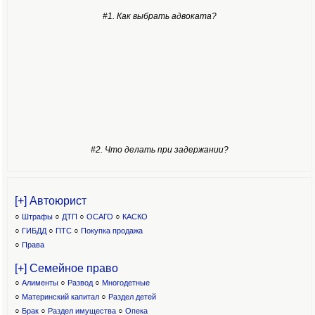
#1. Как выбрать адвоката?
#2. Что делать при задержании?
[+] Автоюрист
○
Штрафы
○
ДТП
○
ОСАГО
○
КАСКО
○
ГИБДД
○
ПТС
○
Покупка продажа
○
Права
[+] Семейное право
○
Алименты
○
Развод
○
Многодетные
○
Материнский капитал
○
Раздел детей
○
Брак
○
Раздел имущества
○
Опека