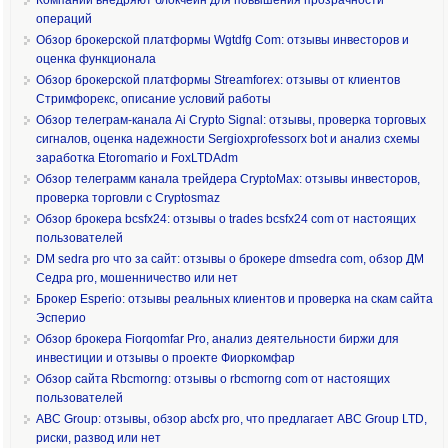
операций
Обзор брокерской платформы Wgtdfg Com: отзывы инвесторов и
оценка функционала
Обзор брокерской платформы Streamforex: отзывы от клиентов
Стримфорекс, описание условий работы
Обзор телеграм-канала Ai Crypto Signal: отзывы, проверка торговых
сигналов, оценка надежности Sergioxprofessorx bot и анализ схемы
заработка Etoromario и FoxLTDAdm
Обзор телеграмм канала трейдера CryptoMax: отзывы инвесторов,
проверка торговли с Cryptosmaz
Обзор брокера bcsfx24: отзывы о trades bcsfx24 com от настоящих
пользователей
DM sedra pro что за сайт: отзывы о брокере dmsedra com, обзор ДМ
Седра pro, мошенничество или нет
Брокер Esperio: отзывы реальных клиентов и проверка на скам сайта
Эсперио
Обзор брокера Fiorqomfar Pro, анализ деятельности биржи для
инвестиции и отзывы о проекте Фиоркомфар
Обзор сайта Rbcmorng: отзывы о rbcmorng com от настоящих
пользователей
ABC Group: отзывы, обзор abcfx pro, что предлагает ABC Group LTD,
риски, развод или нет