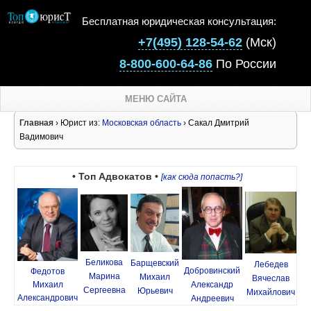
Бесплатная юридическая консультация:
+7(495) 128-54-62
(Мск)
8-800-600-64-86
По России
МЕНЮ САЙТА
Главная
› Юрист из:
Московская область
› Сакал Дмитрий
Вадимович
• Топ Адвокатов •
[как сюда попасть?]
Беликова
Барщевский
Лебедев
Добровинский
Федотов
Марина
Михаил
Вячеслав
Михаил
Александр
Сергеевна
Юрьевич
Михайлович
Александрович
Андреевич