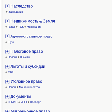
[+] Наследство
○
Завещание
[+] Недвижимость & Земля
○
Гараж
○
ГСК
○
Межевание
[+]
Административное право
○
Шум
[+] Налоговое право
○
Налоги
○
Вычеты
[+] Льготы и субсидии
○
ЖКХ
[+] Уголовное право
○
Побои
○
Мошенничество
[+] Документы
○
СНИЛС
○
ИНН
○
Паспорт
[+] Миграционное право