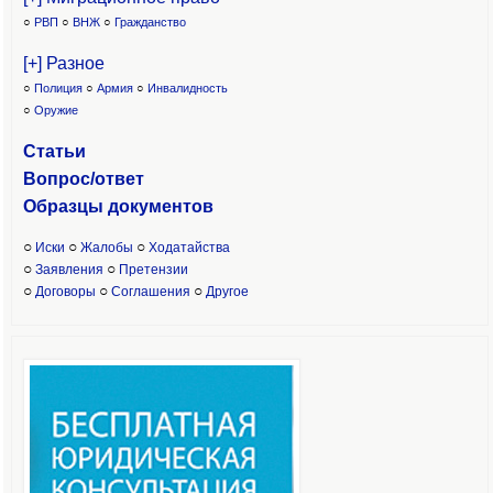
○
РВП
○
ВНЖ
○
Гражданство
[+] Разное
○
Полиция
○
Армия
○
Инвалидность
○
Оружие
Статьи
Вопрос/ответ
Образцы доку
ментов
○
○
○
Иски
Жалобы
Ходатайства
○
○
Заявления
Претензии
○
○
○
Договоры
Соглашения
Другое