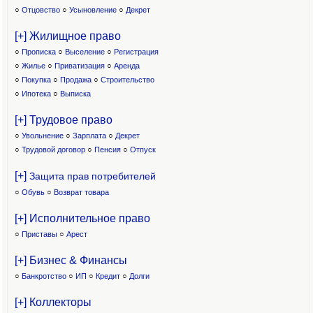
○
Отцовство
○
Усыновление
○
Декрет
[+] Жилищное право
○
Прописка
○
Выселение
○
Регистрация
○
Жилье
○
Приватизация
○
Аренда
○
Покупка
○
Продажа
○
Строительство
○
Ипотека
○
Выписка
[+] Трудовое право
○
Увольнение
○
Зарплата
○
Декрет
○
Трудовой договор
○
Пенсия
○
Отпуск
[+]
Защита прав потребителей
○
Обувь
○
Возврат товара
[+] Исполнительное право
○
Приставы
○
Арест
[+] Бизнес & Финансы
○
Банкротство
○
ИП
○
Кредит
○
Долги
[+] Коллекторы