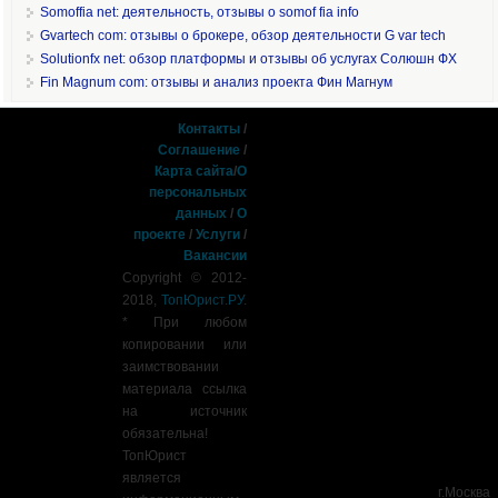
Somoffia net: деятельность, отзывы о somof fia info
Gvartech com: отзывы о брокере, обзор деятельности G var tech
Solutionfx net: обзор платформы и отзывы об услугах Солюшн ФХ
Fin Magnum com: отзывы и анализ проекта Фин Магнум
Контакты
/
Соглашение
/
Карта сайта
/
О
персональных
данных
/
О
проекте
/
Услуги
/
Вакансии
Copyright © 2012-
2018,
ТопЮрист.РУ
.
* При любом
копировании или
заимствовании
материала ссылка
на источник
обязательна!
ТопЮрист
является
г.Москва