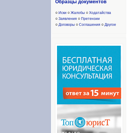
Образцы доку
ментов
○
○
○
Иски
Жалобы
Ходатайства
○
○
Заявления
Претензии
○
○
○
Договоры
Соглашения
Другое