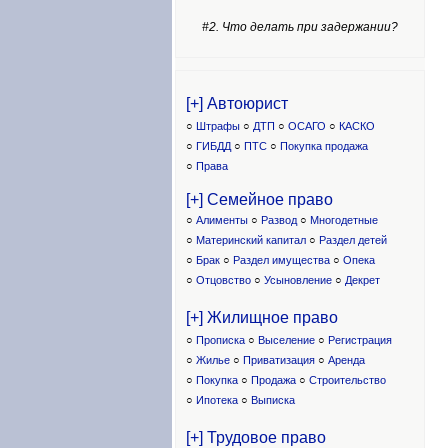
#2. Что делать при задержании?
[+] Автоюрист
○
Штрафы
○
ДТП
○
ОСАГО
○
КАСКО
○
ГИБДД
○
ПТС
○
Покупка продажа
○
Права
[+] Семейное право
○
Алименты
○
Развод
○
Многодетные
○
Материнский капитал
○
Раздел детей
○
Брак
○
Раздел имущества
○
Опека
○
Отцовство
○
Усыновление
○
Декрет
[+] Жилищное право
○
Прописка
○
Выселение
○
Регистрация
○
Жилье
○
Приватизация
○
Аренда
○
Покупка
○
Продажа
○
Строительство
○
Ипотека
○
Выписка
[+] Трудовое право