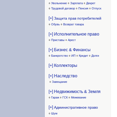
○
Увольнение
○
Зарплата
○
Декрет
○
Трудовой договор
○
Пенсия
○
Отпуск
[+]
Защита прав потребителей
○
Обувь
○
Возврат товара
[+] Исполнительное право
○
Приставы
○
Арест
[+] Бизнес & Финансы
○
Банкротство
○
ИП
○
Кредит
○
Долги
[+] Коллекторы
[+] Наследство
○
Завещание
[+] Недвижимость & Земля
○
Гараж
○
ГСК
○
Межевание
[+]
Административное право
○
Шум