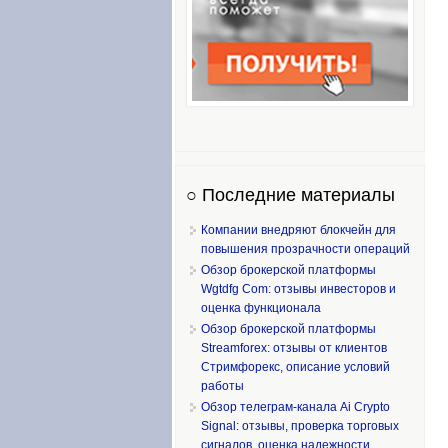
○ Последние материалы
Компании внедряют блокчейн для
повышения прозрачности операций
Обзор брокерской платформы
Wgtdfg Com: отзывы инвесторов и
оценка функционала
Обзор брокерской платформы
Streamforex: отзывы от клиентов
Стримфорекс, описание условий
работы
Обзор телеграм-канала Ai Crypto
Signal: отзывы, проверка торговых
сигналов, оценка надежности