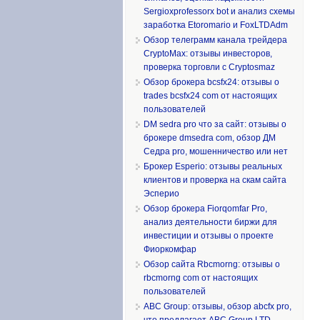
Sergioxprofessorx bot и анализ схемы
заработка Etoromario и FoxLTDAdm
Обзор телеграмм канала трейдера
CryptoMax: отзывы инвесторов,
проверка торговли с Cryptosmaz
Обзор брокера bcsfx24: отзывы о
trades bcsfx24 com от настоящих
пользователей
DM sedra pro что за сайт: отзывы о
брокере dmsedra com, обзор ДМ
Седра pro, мошенничество или нет
Брокер Esperio: отзывы реальных
клиентов и проверка на скам сайта
Эсперио
Обзор брокера Fiorqomfar Pro,
анализ деятельности биржи для
инвестиции и отзывы о проекте
Фиоркомфар
Обзор сайта Rbcmorng: отзывы о
rbcmorng com от настоящих
пользователей
ABC Group: отзывы, обзор abcfx pro,
что предлагает ABC Group LTD,