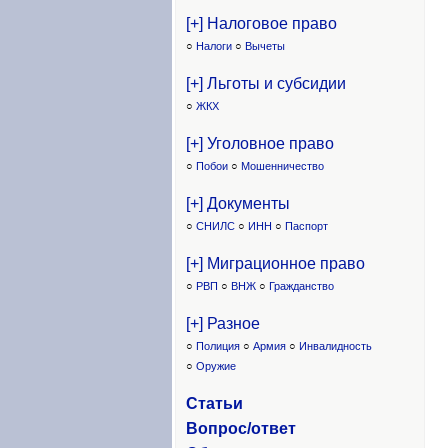
[+] Налоговое право
○
Налоги
○
Вычеты
[+] Льготы и субсидии
○
ЖКХ
[+] Уголовное право
○
Побои
○
Мошенничество
[+] Документы
○
СНИЛС
○
ИНН
○
Паспорт
[+] Миграционное право
○
РВП
○
ВНЖ
○
Гражданство
[+] Разное
○
Полиция
○
Армия
○
Инвалидность
○
Оружие
Статьи
Вопрос/ответ