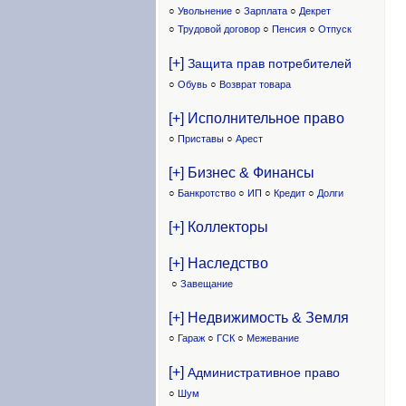
○
Увольнение
○
Зарплата
○
Декрет
○
Трудовой договор
○
Пенсия
○
Отпуск
[+]
Защита прав потребителей
○
Обувь
○
Возврат товара
[+] Исполнительное право
○
Приставы
○
Арест
[+] Бизнес & Финансы
○
Банкротство
○
ИП
○
Кредит
○
Долги
[+] Коллекторы
[+] Наследство
○
Завещание
[+] Недвижимость & Земля
○
Гараж
○
ГСК
○
Межевание
[+]
Административное право
○
Шум