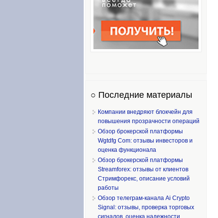
○ Последние материалы
Компании внедряют блокчейн для
повышения прозрачности операций
Обзор брокерской платформы
Wgtdfg Com: отзывы инвесторов и
оценка функционала
Обзор брокерской платформы
Streamforex: отзывы от клиентов
Стримфорекс, описание условий
работы
Обзор телеграм-канала Ai Crypto
Signal: отзывы, проверка торговых
сигналов, оценка надежности