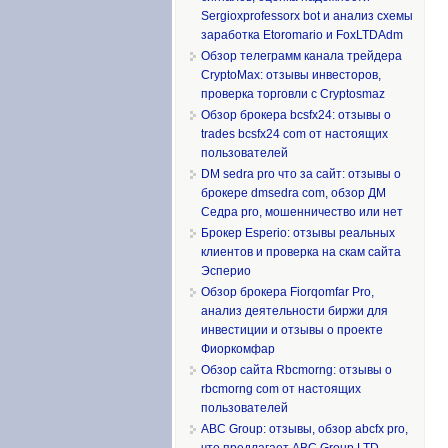
Sergioxprofessorx bot и анализ схемы
заработка Etoromario и FoxLTDAdm
Обзор телеграмм канала трейдера
CryptoMax: отзывы инвесторов,
проверка торговли с Cryptosmaz
Обзор брокера bcsfx24: отзывы о
trades bcsfx24 com от настоящих
пользователей
DM sedra pro что за сайт: отзывы о
брокере dmsedra com, обзор ДМ
Седра pro, мошенничество или нет
Брокер Esperio: отзывы реальных
клиентов и проверка на скам сайта
Эсперио
Обзор брокера Fiorqomfar Pro,
анализ деятельности биржи для
инвестиции и отзывы о проекте
Фиоркомфар
Обзор сайта Rbcmorng: отзывы о
rbcmorng com от настоящих
пользователей
ABC Group: отзывы, обзор abcfx pro,
что предлагает ABC Group LTD,