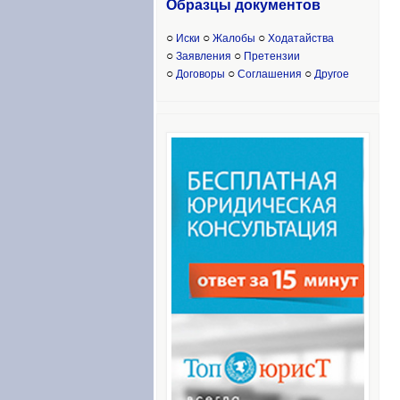
Образцы доку
ментов
○
○
○
Иски
Жалобы
Ходатайства
○
○
Заявления
Претензии
○
○
○
Договоры
Соглашения
Другое