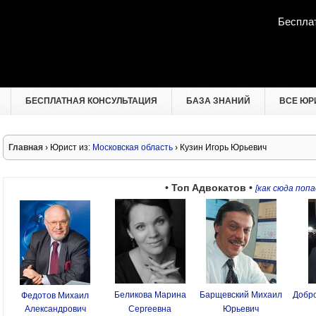
Беспла
БЕСПЛАТНАЯ КОНСУЛЬТАЦИЯ
БАЗА ЗНАНИЙ
ВСЕ ЮР
Главная
› Юрист из:
Московская область
› Кузин Игорь Юрьевич
• Топ Адвокатов •
[как сюда попа
Беликова Марина
Барщевский Михаил
Добро
Федотов Михаил
Александрович
Сергеевна
Юрьевич