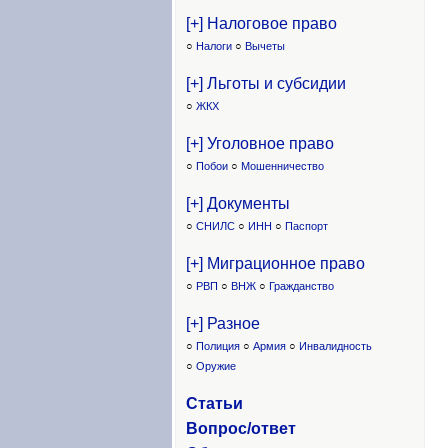
[+] Налоговое право
○
Налоги
○
Вычеты
[+] Льготы и субсидии
○
ЖКХ
[+] Уголовное право
○
Побои
○
Мошенничество
[+] Документы
○
СНИЛС
○
ИНН
○
Паспорт
[+] Миграционное право
○
РВП
○
ВНЖ
○
Гражданство
[+] Разное
○
Полиция
○
Армия
○
Инвалидность
○
Оружие
Статьи
Вопрос/ответ