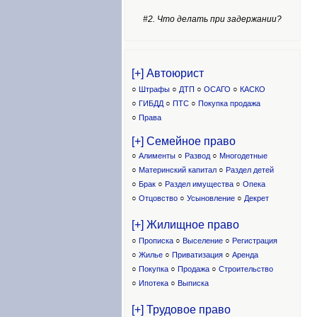
#2. Что делать при задержании?
[+] Автоюрист
○
Штрафы
○
ДТП
○
ОСАГО
○
КАСКО
○
ГИБДД
○
ПТС
○
Покупка продажа
○
Права
[+] Семейное право
○
Алименты
○
Развод
○
Многодетные
○
Материнский капитал
○
Раздел детей
○
Брак
○
Раздел имущества
○
Опека
○
Отцовство
○
Усыновление
○
Декрет
[+] Жилищное право
○
Прописка
○
Выселение
○
Регистрация
○
Жилье
○
Приватизация
○
Аренда
○
Покупка
○
Продажа
○
Строительство
○
Ипотека
○
Выписка
[+] Трудовое право