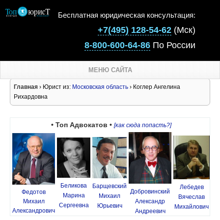
Бесплатная юридическая консультация:
+7(495) 128-54-62
(Мск)
8-800-600-64-86
По России
МЕНЮ САЙТА
Главная
› Юрист из:
Московская область
› Коглер Ангелина
Рихардовна
• Топ Адвокатов •
[как сюда попасть?]
Беликова
Барщевский
Лебедев
Добровинский
Федотов
Марина
Михаил
Вячеслав
Михаил
Александр
Сергеевна
Юрьевич
Михайлович
Александрович
Андреевич