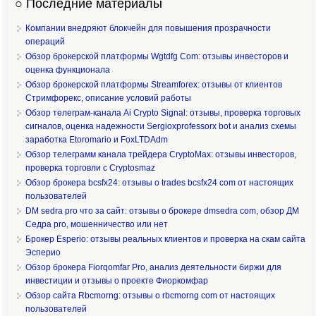
○ Последние материалы
Компании внедряют блокчейн для повышения прозрачности
операций
Обзор брокерской платформы Wgtdfg Com: отзывы инвесторов и
оценка функционала
Обзор брокерской платформы Streamforex: отзывы от клиентов
Стримфорекс, описание условий работы
Обзор телеграм-канала Ai Crypto Signal: отзывы, проверка торговых
сигналов, оценка надежности Sergioxprofessorx bot и анализ схемы
заработка Etoromario и FoxLTDAdm
Обзор телеграмм канала трейдера CryptoMax: отзывы инвесторов,
проверка торговли с Cryptosmaz
Обзор брокера bcsfx24: отзывы о trades bcsfx24 com от настоящих
пользователей
DM sedra pro что за сайт: отзывы о брокере dmsedra com, обзор ДМ
Седра pro, мошенничество или нет
Брокер Esperio: отзывы реальных клиентов и проверка на скам сайта
Эсперио
Обзор брокера Fiorqomfar Pro, анализ деятельности биржи для
инвестиции и отзывы о проекте Фиоркомфар
Обзор сайта Rbcmorng: отзывы о rbcmorng com от настоящих
пользователей