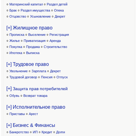
○
Материнский капитал
○
Раздел детей
○
Брак
○
Раздел имущества
○
Опека
○
Отцовство
○
Усыновление
○
Декрет
[+] Жилищное право
○
Прописка
○
Выселение
○
Регистрация
○
Жилье
○
Приватизация
○
Аренда
○
Покупка
○
Продажа
○
Строительство
○
Ипотека
○
Выписка
[+] Трудовое право
○
Увольнение
○
Зарплата
○
Декрет
○
Трудовой договор
○
Пенсия
○
Отпуск
[+]
Защита прав потребителей
○
Обувь
○
Возврат товара
[+] Исполнительное право
○
Приставы
○
Арест
[+] Бизнес & Финансы
○
Банкротство
○
ИП
○
Кредит
○
Долги