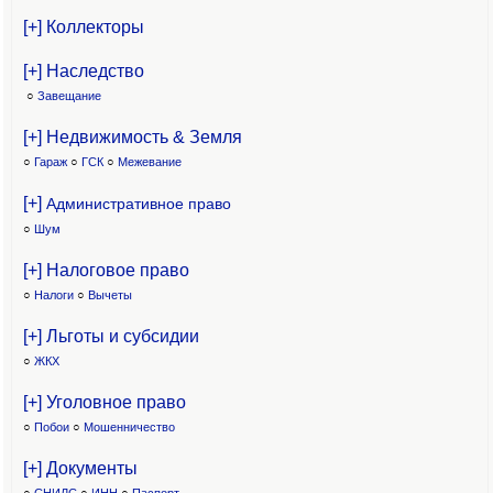
[+] Коллекторы
[+] Наследство
○
Завещание
[+] Недвижимость & Земля
○
Гараж
○
ГСК
○
Межевание
[+]
Административное право
○
Шум
[+] Налоговое право
○
Налоги
○
Вычеты
[+] Льготы и субсидии
○
ЖКХ
[+] Уголовное право
○
Побои
○
Мошенничество
[+] Документы