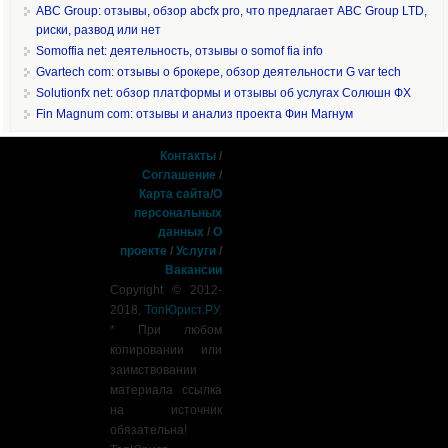
ABC Group: отзывы, обзор abcfx pro, что предлагает ABC Group LTD,
риски, развод или нет
Somoffia net: деятельность, отзывы о somof fia info
Gvartech com: отзывы о брокере, обзор деятельности G var tech
Solutionfx net: обзор платформы и отзывы об услугах Солюшн ФХ
Fin Magnum com: отзывы и анализ проекта Фин Магнум
Контакты
/
Соглашение
/
Карта сайта
/
О
персональных
данных
/
О
проекте
/
Услуги
/
Вакансии
Copyright © 2012-
2018,
ТопЮрист.РУ
.
* При любом
копировании или
заимствовании
материала ссылка
на источник
обязательна!