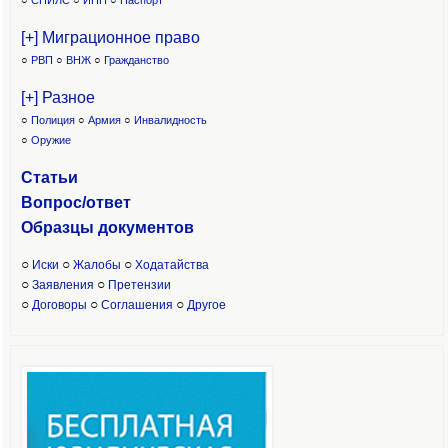
○
СНИЛС
○
ИНН
○
Паспорт
[+] Миграционное право
○
РВП
○
ВНЖ
○
Гражданство
[+] Разное
○
Полиция
○
Армия
○
Инвалидность
○
Оружие
Статьи
Вопрос/ответ
Образцы доку
ментов
○
○
○
Иски
Жалобы
Ходатайства
○
○
Заявления
Претензии
○
○
○
Договоры
Соглашения
Другое