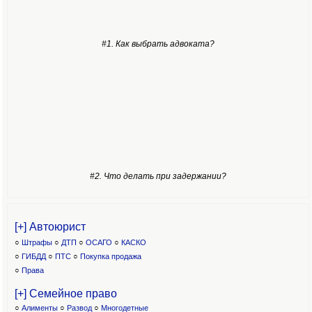
#1. Как выбрать адвоката?
#2. Что делать при задержании?
[+] Автоюрист
○
Штрафы
○
ДТП
○
ОСАГО
○
КАСКО
○
ГИБДД
○
ПТС
○
Покупка продажа
○
Права
[+] Семейное право
○
Алименты
○
Развод
○
Многодетные