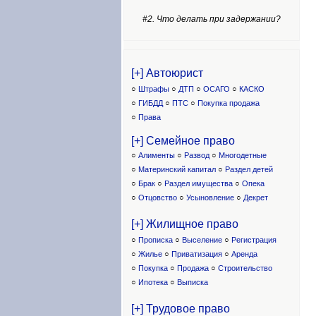
#2. Что делать при задержании?
[+] Автоюрист
○
Штрафы
○
ДТП
○
ОСАГО
○
КАСКО
○
ГИБДД
○
ПТС
○
Покупка продажа
○
Права
[+] Семейное право
○
Алименты
○
Развод
○
Многодетные
○
Материнский капитал
○
Раздел детей
○
Брак
○
Раздел имущества
○
Опека
○
Отцовство
○
Усыновление
○
Декрет
[+] Жилищное право
○
Прописка
○
Выселение
○
Регистрация
○
Жилье
○
Приватизация
○
Аренда
○
Покупка
○
Продажа
○
Строительство
○
Ипотека
○
Выписка
[+] Трудовое право