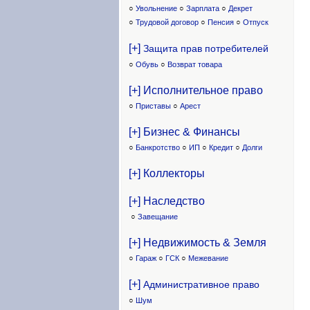
○
Увольнение
○
Зарплата
○
Декрет
○
Трудовой договор
○
Пенсия
○
Отпуск
[+]
Защита прав потребителей
○
Обувь
○
Возврат товара
[+] Исполнительное право
○
Приставы
○
Арест
[+] Бизнес & Финансы
○
Банкротство
○
ИП
○
Кредит
○
Долги
[+] Коллекторы
[+] Наследство
○
Завещание
[+] Недвижимость & Земля
○
Гараж
○
ГСК
○
Межевание
[+]
Административное право
○
Шум