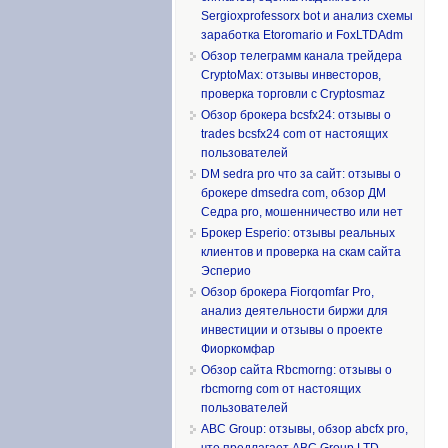
Sergioxprofessorx bot и анализ схемы
заработка Etoromario и FoxLTDAdm
Обзор телеграмм канала трейдера
CryptoMax: отзывы инвесторов,
проверка торговли с Cryptosmaz
Обзор брокера bcsfx24: отзывы о
trades bcsfx24 com от настоящих
пользователей
DM sedra pro что за сайт: отзывы о
брокере dmsedra com, обзор ДМ
Седра pro, мошенничество или нет
Брокер Esperio: отзывы реальных
клиентов и проверка на скам сайта
Эсперио
Обзор брокера Fiorqomfar Pro,
анализ деятельности биржи для
инвестиции и отзывы о проекте
Фиоркомфар
Обзор сайта Rbcmorng: отзывы о
rbcmorng com от настоящих
пользователей
ABC Group: отзывы, обзор abcfx pro,
что предлагает ABC Group LTD,