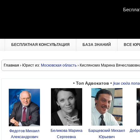
Беспла
БЕСПЛАТНАЯ КОНСУЛЬТАЦИЯ
БАЗА ЗНАНИЙ
ВСЕ ЮР
Главная
› Юрист из:
Московская область
› Кислянских Марина Вячеславовн
• Топ Адвокатов •
[как сюда попа
Беликова Марина
Барщевский Михаил
Добро
Федотов Михаил
Александрович
Сергеевна
Юрьевич