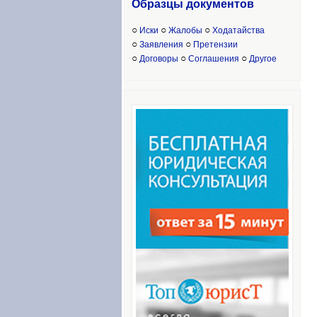
Образцы доку
ментов
○
○
○
Иски
Жалобы
Ходатайства
○
○
Заявления
Претензии
○
○
○
Договоры
Соглашения
Другое