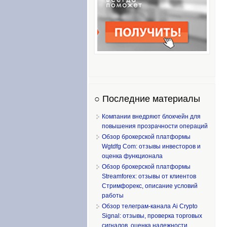
○ Последние материалы
Компании внедряют блокчейн для
повышения прозрачности операций
Обзор брокерской платформы
Wgtdfg Com: отзывы инвесторов и
оценка функционала
Обзор брокерской платформы
Streamforex: отзывы от клиентов
Стримфорекс, описание условий
работы
Обзор телеграм-канала Ai Crypto
Signal: отзывы, проверка торговых
сигналов, оценка надежности