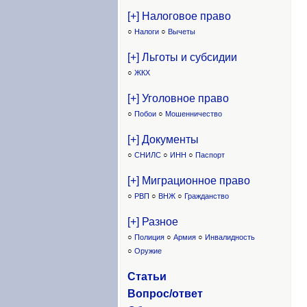
[+] Налоговое право
○
Налоги
○
Вычеты
[+] Льготы и субсидии
○
ЖКХ
[+] Уголовное право
○
Побои
○
Мошенничество
[+] Документы
○
СНИЛС
○
ИНН
○
Паспорт
[+] Миграционное право
○
РВП
○
ВНЖ
○
Гражданство
[+] Разное
○
Полиция
○
Армия
○
Инвалидность
○
Оружие
Статьи
Вопрос/ответ