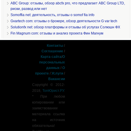
ABC Group: отзывы, обзор abcfx pro, что предлагает ABC Group LTD,
риски, развод или нет
Somoffia net: деятельность, отзывы о somof fia info
Gvartech com: отзывы о брокере, обзор деятельности G var tech
Solutionfx net: обзор платформы и отзывы об услугах Солюшн ФХ
Fin Magnum com: отзывы и анализ проекта Фин Магнум
Контакты
/
Соглашение
/
Карта сайта
/
О
персональных
данных
/
О
проекте
/
Услуги
/
Вакансии
Copyright © 2012-
2018,
ТопЮрист.РУ
.
* При любом
копировании или
заимствовании
материала ссылка
на источник
обязательна!