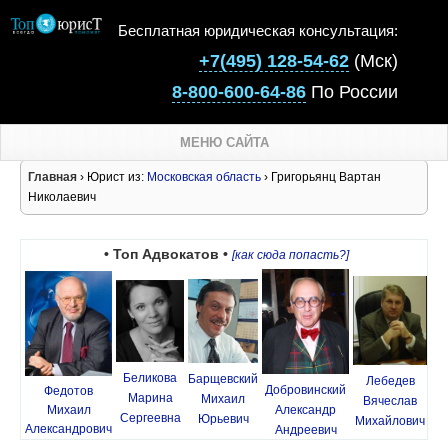
Бесплатная юридическая консультация:
+7(495) 128-54-62
(Мск)
8-800-600-64-86
По России
МЕНЮ САЙТА
Главная
› Юрист из:
Московская область
› Григорьянц Вартан
Николаевич
• Топ Адвокатов •
[как сюда попасть?]
Беликова
Барщевский
Лебедев
Добровинский
Федотов
Марина
Михаил
Вячеслав
Михаил
Александр
Сергеевна
Юрьевич
Михайлович
Александрович
Андреевич