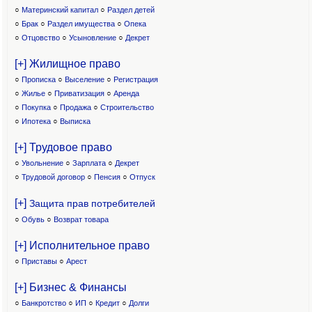
○
Материнский капитал
○
Раздел детей
○
Брак
○
Раздел имущества
○
Опека
○
Отцовство
○
Усыновление
○
Декрет
[+] Жилищное право
○
Прописка
○
Выселение
○
Регистрация
○
Жилье
○
Приватизация
○
Аренда
○
Покупка
○
Продажа
○
Строительство
○
Ипотека
○
Выписка
[+] Трудовое право
○
Увольнение
○
Зарплата
○
Декрет
○
Трудовой договор
○
Пенсия
○
Отпуск
[+]
Защита прав потребителей
○
Обувь
○
Возврат товара
[+] Исполнительное право
○
Приставы
○
Арест
[+] Бизнес & Финансы
○
Банкротство
○
ИП
○
Кредит
○
Долги