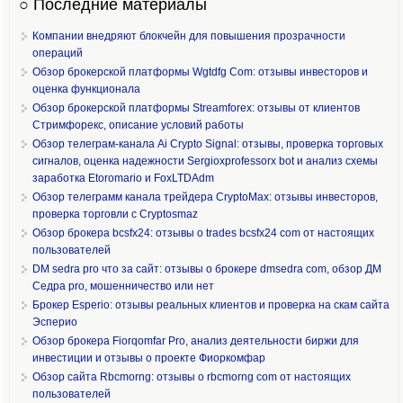
○ Последние материалы
Компании внедряют блокчейн для повышения прозрачности
операций
Обзор брокерской платформы Wgtdfg Com: отзывы инвесторов и
оценка функционала
Обзор брокерской платформы Streamforex: отзывы от клиентов
Стримфорекс, описание условий работы
Обзор телеграм-канала Ai Crypto Signal: отзывы, проверка торговых
сигналов, оценка надежности Sergioxprofessorx bot и анализ схемы
заработка Etoromario и FoxLTDAdm
Обзор телеграмм канала трейдера CryptoMax: отзывы инвесторов,
проверка торговли с Cryptosmaz
Обзор брокера bcsfx24: отзывы о trades bcsfx24 com от настоящих
пользователей
DM sedra pro что за сайт: отзывы о брокере dmsedra com, обзор ДМ
Седра pro, мошенничество или нет
Брокер Esperio: отзывы реальных клиентов и проверка на скам сайта
Эсперио
Обзор брокера Fiorqomfar Pro, анализ деятельности биржи для
инвестиции и отзывы о проекте Фиоркомфар
Обзор сайта Rbcmorng: отзывы о rbcmorng com от настоящих
пользователей