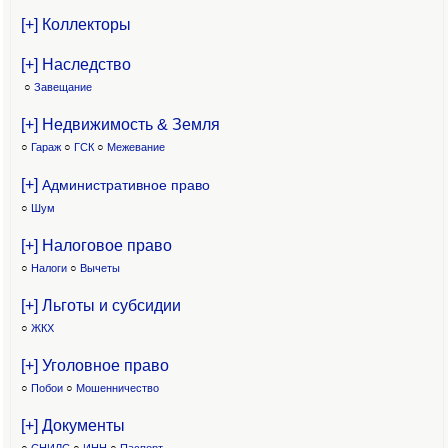
[+] Коллекторы
[+] Наследство
○
Завещание
[+] Недвижимость & Земля
○
Гараж
○
ГСК
○
Межевание
[+]
Административное право
○
Шум
[+] Налоговое право
○
Налоги
○
Вычеты
[+] Льготы и субсидии
○
ЖКХ
[+] Уголовное право
○
Побои
○
Мошенничество
[+] Документы