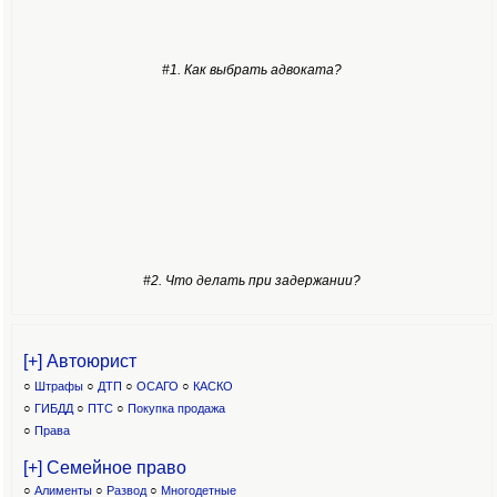
#1. Как выбрать адвоката?
#2. Что делать при задержании?
[+] Автоюрист
○
Штрафы
○
ДТП
○
ОСАГО
○
КАСКО
○
ГИБДД
○
ПТС
○
Покупка продажа
○
Права
[+] Семейное право
○
Алименты
○
Развод
○
Многодетные