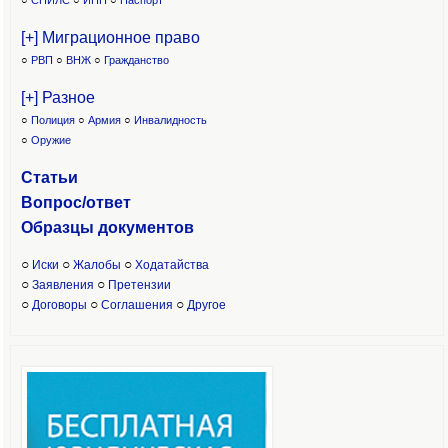
○
СНИЛС
○
ИНН
○
Паспорт
[+] Миграционное право
○
РВП
○
ВНЖ
○
Гражданство
[+] Разное
○
Полиция
○
Армия
○
Инвалидность
○
Оружие
Статьи
Вопрос/ответ
Образцы доку
ментов
○
○
○
Иски
Жалобы
Ходатайства
○
○
Заявления
Претензии
○
○
○
Договоры
Соглашения
Другое