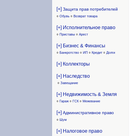
[+]
Защита прав потребителей
○
Обувь
○
Возврат товара
[+] Исполнительное право
○
Приставы
○
Арест
[+] Бизнес & Финансы
○
Банкротство
○
ИП
○
Кредит
○
Долги
[+] Коллекторы
[+] Наследство
○
Завещание
[+] Недвижимость & Земля
○
Гараж
○
ГСК
○
Межевание
[+]
Административное право
○
Шум
[+] Налоговое право