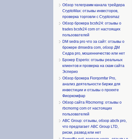
Обзор телеграмм канала трейдера
CryptoMax: отзывы инвесторов,
проверка торговли с Cryptosmaz
Обзор брокера bcsfx24: отзывы о
trades bcsfx24 com от настоящих
пользователей
DM sedra pro что за сайт: отзывы о
брокере dmsedra com, обзор ДМ
Седра pro, мошенничество или нет
Брокер Esperio: отзывы реальных
клиентов и проверка на скам сайта
Эсперио
Обзор брокера Fiorqomfar Pro,
анализ деятельности биржи для
инвестиции и отзывы о проекте
Фиоркомфар
Обзор сайта Rbcmorng: отзывы о
rbcmorng com от настоящих
пользователей
ABC Group: отзывы, обзор abcfx pro,
что предлагает ABC Group LTD,
риски, развод или нет
Somoffia net: деятельность, отзывы о