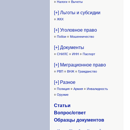
○
Налоги
○
Вычеты
[+] Льготы и субсидии
○
ЖКХ
[+] Уголовное право
○
Побои
○
Мошенничество
[+] Документы
○
СНИЛС
○
ИНН
○
Паспорт
[+] Миграционное право
○
РВП
○
ВНЖ
○
Гражданство
[+] Разное
○
Полиция
○
Армия
○
Инвалидность
○
Оружие
Статьи
Вопрос/ответ
Образцы доку
ментов