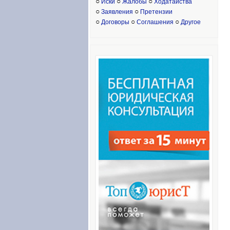
○
○
○
Иски
Жалобы
Ходатайства
○
○
Заявления
Претензии
○
○
○
Договоры
Соглашения
Другое