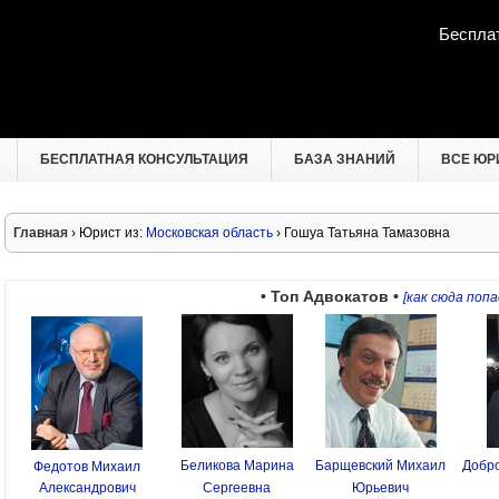
Беспла
БЕСПЛАТНАЯ КОНСУЛЬТАЦИЯ
БАЗА ЗНАНИЙ
ВСЕ ЮР
Главная
› Юрист из:
Московская область
› Гошуа Татьяна Тамазовна
• Топ Адвокатов •
[как сюда попа
Беликова Марина
Барщевский Михаил
Добро
Федотов Михаил
Александрович
Сергеевна
Юрьевич