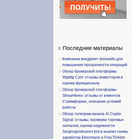
○ Последние материалы
Компании внедряют блокчейн для
повышения прозрачности операций
Обзор брокерской платформы
Wgtdfg Com: отзывы инвесторов и
оценка функционала
Обзор брокерской платформы
Streamforex: отзывы от клиентов
Стримфорекс, описание условий
работы
Обзор телеграм-канала Ai Crypto
Signal: отзывы, проверка торговых
сигналов, оценка надежности
Sergioxprofessorx bot и анализ схемы
заработка Etoromario и FoxLTDAdm