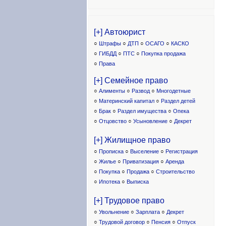
[+] Автоюрист
○
Штрафы
○
ДТП
○
ОСАГО
○
КАСКО
○
ГИБДД
○
ПТС
○
Покупка продажа
○
Права
[+] Семейное право
○
Алименты
○
Развод
○
Многодетные
○
Материнский капитал
○
Раздел детей
○
Брак
○
Раздел имущества
○
Опека
○
Отцовство
○
Усыновление
○
Декрет
[+] Жилищное право
○
Прописка
○
Выселение
○
Регистрация
○
Жилье
○
Приватизация
○
Аренда
○
Покупка
○
Продажа
○
Строительство
○
Ипотека
○
Выписка
[+] Трудовое право
○
Увольнение
○
Зарплата
○
Декрет
○
Трудовой договор
○
Пенсия
○
Отпуск