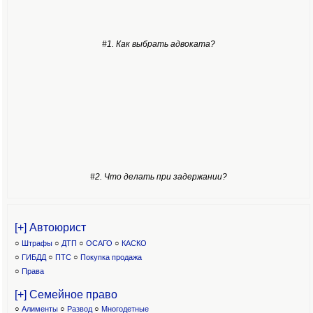
#1. Как выбрать адвоката?
#2. Что делать при задержании?
[+] Автоюрист
○
Штрафы
○
ДТП
○
ОСАГО
○
КАСКО
○
ГИБДД
○
ПТС
○
Покупка продажа
○
Права
[+] Семейное право
○
Алименты
○
Развод
○
Многодетные