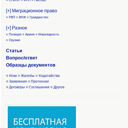
○
СНИЛС
○
ИНН
○
Паспорт
[+] Миграционное право
○
РВП
○
ВНЖ
○
Гражданство
[+] Разное
○
Полиция
○
Армия
○
Инвалидность
○
Оружие
Статьи
Вопрос/ответ
Образцы доку
ментов
○
○
○
Иски
Жалобы
Ходатайства
○
○
Заявления
Претензии
○
○
○
Договоры
Соглашения
Другое