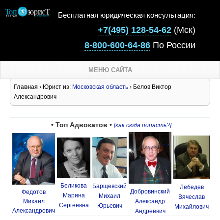
Бесплатная юридическая консультация:
+7(495) 128-54-62
(Мск)
8-800-600-64-86
По России
МЕНЮ САЙТА
Главная
› Юрист из:
Московская область
› Белов Виктор
Александрович
• Топ Адвокатов •
[как сюда попасть?]
Беликова
Барщевский
Лебедев
Добровинский
Федотов
Марина
Михаил
Вячеслав
Михаил
Александр
Сергеевна
Юрьевич
Михайлович
Александрович
Андреевич