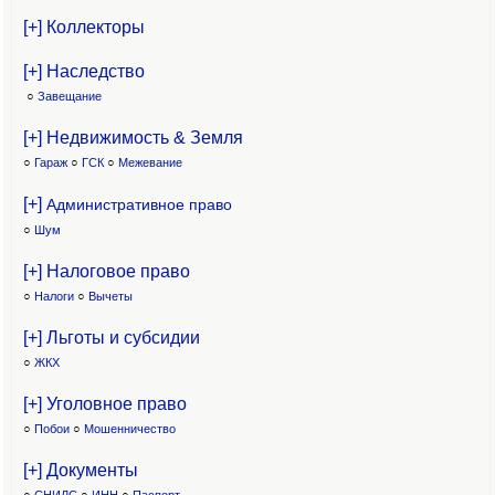
[+] Коллекторы
[+] Наследство
○
Завещание
[+] Недвижимость & Земля
○
Гараж
○
ГСК
○
Межевание
[+]
Административное право
○
Шум
[+] Налоговое право
○
Налоги
○
Вычеты
[+] Льготы и субсидии
○
ЖКХ
[+] Уголовное право
○
Побои
○
Мошенничество
[+] Документы