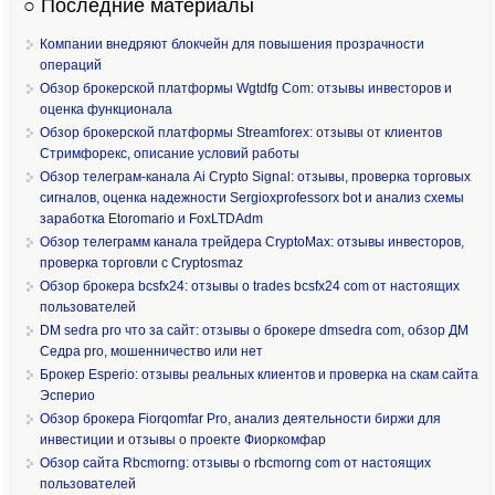
○ Последние материалы
Компании внедряют блокчейн для повышения прозрачности
операций
Обзор брокерской платформы Wgtdfg Com: отзывы инвесторов и
оценка функционала
Обзор брокерской платформы Streamforex: отзывы от клиентов
Стримфорекс, описание условий работы
Обзор телеграм-канала Ai Crypto Signal: отзывы, проверка торговых
сигналов, оценка надежности Sergioxprofessorx bot и анализ схемы
заработка Etoromario и FoxLTDAdm
Обзор телеграмм канала трейдера CryptoMax: отзывы инвесторов,
проверка торговли с Cryptosmaz
Обзор брокера bcsfx24: отзывы о trades bcsfx24 com от настоящих
пользователей
DM sedra pro что за сайт: отзывы о брокере dmsedra com, обзор ДМ
Седра pro, мошенничество или нет
Брокер Esperio: отзывы реальных клиентов и проверка на скам сайта
Эсперио
Обзор брокера Fiorqomfar Pro, анализ деятельности биржи для
инвестиции и отзывы о проекте Фиоркомфар
Обзор сайта Rbcmorng: отзывы о rbcmorng com от настоящих
пользователей