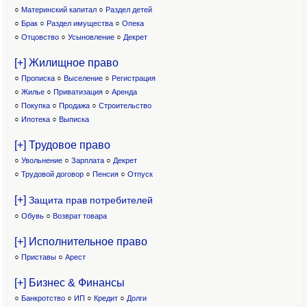
○
Материнский капитал
○
Раздел детей
○
Брак
○
Раздел имущества
○
Опека
○
Отцовство
○
Усыновление
○
Декрет
[+] Жилищное право
○
Прописка
○
Выселение
○
Регистрация
○
Жилье
○
Приватизация
○
Аренда
○
Покупка
○
Продажа
○
Строительство
○
Ипотека
○
Выписка
[+] Трудовое право
○
Увольнение
○
Зарплата
○
Декрет
○
Трудовой договор
○
Пенсия
○
Отпуск
[+]
Защита прав потребителей
○
Обувь
○
Возврат товара
[+] Исполнительное право
○
Приставы
○
Арест
[+] Бизнес & Финансы
○
Банкротство
○
ИП
○
Кредит
○
Долги