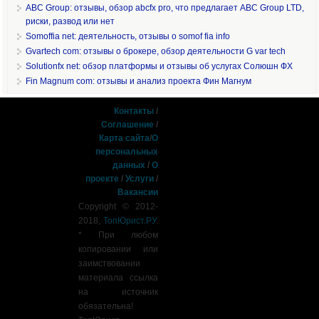
ABC Group: отзывы, обзор abcfx pro, что предлагает ABC Group LTD,
риски, развод или нет
Somoffia net: деятельность, отзывы о somof fia info
Gvartech com: отзывы о брокере, обзор деятельности G var tech
Solutionfx net: обзор платформы и отзывы об услугах Солюшн ФХ
Fin Magnum com: отзывы и анализ проекта Фин Магнум
Контакты
/
Соглашение
/
Карта сайта
/
О
персональных
данных
/
О
проекте
/
Услуги
/
Вакансии
Copyright © 2012-
2018,
ТопЮрист.РУ
.
* При любом
копировании или
заимствовании
материала ссылка
на источник
обязательна!