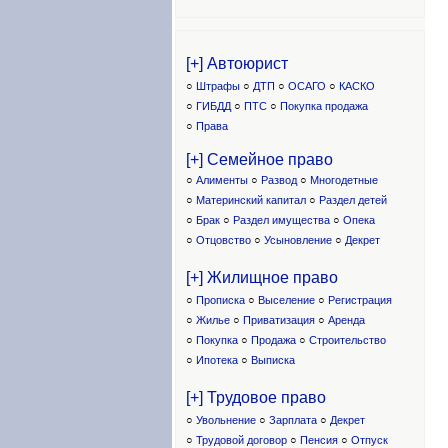
[+] Автоюрист
○
Штрафы
○
ДТП
○
ОСАГО
○
КАСКО
○
ГИБДД
○
ПТС
○
Покупка продажа
○
Права
[+] Семейное право
○
Алименты
○
Развод
○
Многодетные
○
Материнский капитал
○
Раздел детей
○
Брак
○
Раздел имущества
○
Опека
○
Отцовство
○
Усыновление
○
Декрет
[+] Жилищное право
○
Прописка
○
Выселение
○
Регистрация
○
Жилье
○
Приватизация
○
Аренда
○
Покупка
○
Продажа
○
Строительство
○
Ипотека
○
Выписка
[+] Трудовое право
○
Увольнение
○
Зарплата
○
Декрет
○
Трудовой договор
○
Пенсия
○
Отпуск