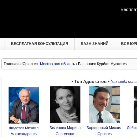
Беспла
БЕСПЛАТНАЯ КОНСУЛЬТАЦИЯ
БАЗА ЗНАНИЙ
ВСЕ ЮР
Главная
› Юрист из:
Московская область
› Башанаев Курбан Мусаевич
• Топ Адвокатов •
[как сюда попа
Беликова Марина
Барщевский Михаил
Добро
Федотов Михаил
Александрович
Сергеевна
Юрьевич