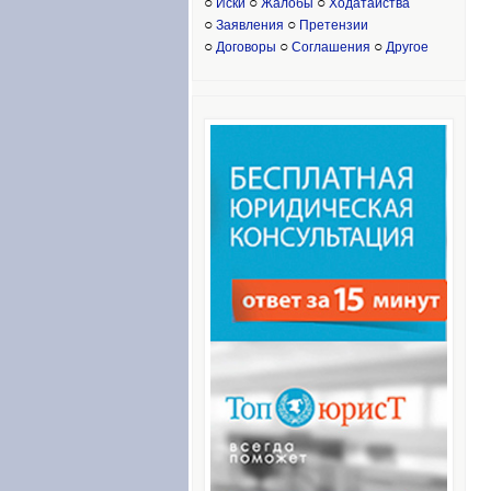
○
○
○
Иски
Жалобы
Ходатайства
○
○
Заявления
Претензии
○
○
○
Договоры
Соглашения
Другое