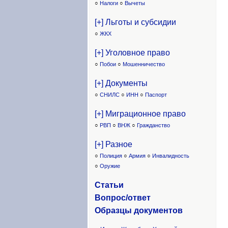
○
Налоги
○
Вычеты
[+] Льготы и субсидии
○
ЖКХ
[+] Уголовное право
○
Побои
○
Мошенничество
[+] Документы
○
СНИЛС
○
ИНН
○
Паспорт
[+] Миграционное право
○
РВП
○
ВНЖ
○
Гражданство
[+] Разное
○
Полиция
○
Армия
○
Инвалидность
○
Оружие
Статьи
Вопрос/ответ
Образцы доку
ментов