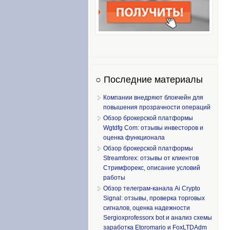
○ Последние материалы
Компании внедряют блокчейн для
повышения прозрачности операций
Обзор брокерской платформы
Wgtdfg Com: отзывы инвесторов и
оценка функционала
Обзор брокерской платформы
Streamforex: отзывы от клиентов
Стримфорекс, описание условий
работы
Обзор телеграм-канала Ai Crypto
Signal: отзывы, проверка торговых
сигналов, оценка надежности
Sergioxprofessorx bot и анализ схемы
заработка Etoromario и FoxLTDAdm