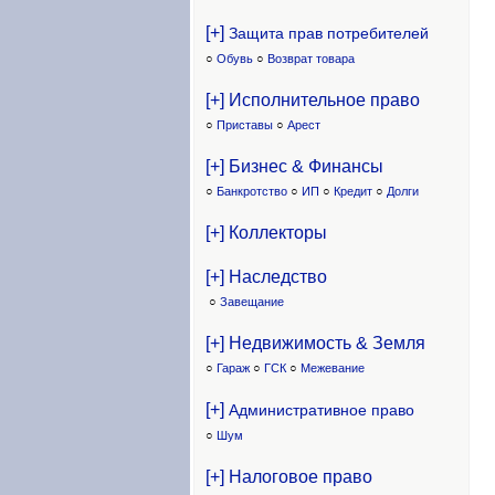
[+]
Защита прав потребителей
○
Обувь
○
Возврат товара
[+] Исполнительное право
○
Приставы
○
Арест
[+] Бизнес & Финансы
○
Банкротство
○
ИП
○
Кредит
○
Долги
[+] Коллекторы
[+] Наследство
○
Завещание
[+] Недвижимость & Земля
○
Гараж
○
ГСК
○
Межевание
[+]
Административное право
○
Шум
[+] Налоговое право