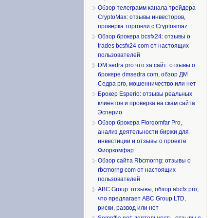
Обзор телеграмм канала трейдера
CryptoMax: отзывы инвесторов,
проверка торговли с Cryptosmaz
Обзор брокера bcsfx24: отзывы о
trades bcsfx24 com от настоящих
пользователей
DM sedra pro что за сайт: отзывы о
брокере dmsedra com, обзор ДМ
Седра pro, мошенничество или нет
Брокер Esperio: отзывы реальных
клиентов и проверка на скам сайта
Эсперио
Обзор брокера Fiorqomfar Pro,
анализ деятельности биржи для
инвестиции и отзывы о проекте
Фиоркомфар
Обзор сайта Rbcmorng: отзывы о
rbcmorng com от настоящих
пользователей
ABC Group: отзывы, обзор abcfx pro,
что предлагает ABC Group LTD,
риски, развод или нет
Somoffia net: деятельность, отзывы о