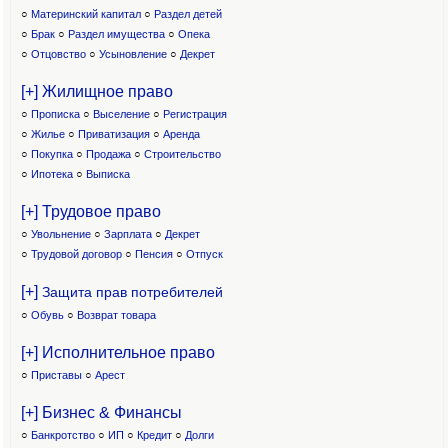
○
Материнский капитал
○
Раздел детей
○
Брак
○
Раздел имущества
○
Опека
○
Отцовство
○
Усыновление
○
Декрет
[+] Жилищное право
○
Прописка
○
Выселение
○
Регистрация
○
Жилье
○
Приватизация
○
Аренда
○
Покупка
○
Продажа
○
Строительство
○
Ипотека
○
Выписка
[+] Трудовое право
○
Увольнение
○
Зарплата
○
Декрет
○
Трудовой договор
○
Пенсия
○
Отпуск
[+]
Защита прав потребителей
○
Обувь
○
Возврат товара
[+] Исполнительное право
○
Приставы
○
Арест
[+] Бизнес & Финансы
○
Банкротство
○
ИП
○
Кредит
○
Долги