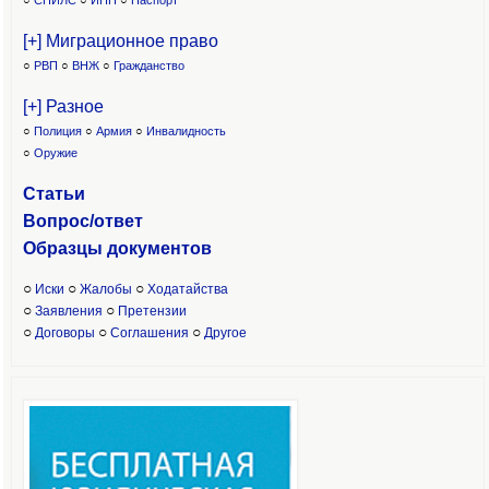
○
СНИЛС
○
ИНН
○
Паспорт
[+] Миграционное право
○
РВП
○
ВНЖ
○
Гражданство
[+] Разное
○
Полиция
○
Армия
○
Инвалидность
○
Оружие
Статьи
Вопрос/ответ
Образцы доку
ментов
○
○
○
Иски
Жалобы
Ходатайства
○
○
Заявления
Претензии
○
○
○
Договоры
Соглашения
Другое