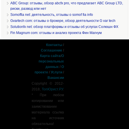
ABC Group: отзывы, обзор abcfx pro, что предлагает ABC Group LTD,
риски, развод или нет
Somoffia net: деятельность, отзывы о somof fia info
Gvartech com: отзывы о брокере, обзор деятельности G var tech
Solutionfx net: обзор платформы и отзывы об услугах Солюшн ФХ
Fin Magnum com: отзывы и анализ проекта Фин Магнум
Контакты
/
Соглашение
/
Карта сайта
/
О
персональных
данных
/
О
проекте
/
Услуги
/
Вакансии
Copyright © 2012-
2018,
ТопЮрист.РУ
.
* При любом
копировании или
заимствовании
материала ссылка
на источник
обязательна!