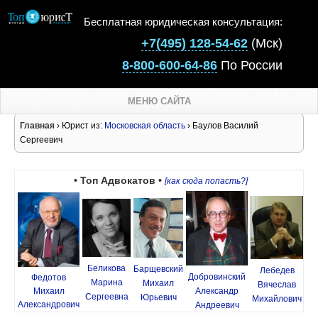
Бесплатная юридическая консультация:
+7(495) 128-54-62
(Мск)
8-800-600-64-86
По России
МЕНЮ САЙТА
Главная
› Юрист из:
Московская область
› Баулов Василий
Сергеевич
• Топ Адвокатов •
[как сюда попасть?]
Беликова
Барщевский
Лебедев
Добровинский
Федотов
Марина
Михаил
Вячеслав
Михаил
Александр
Сергеевна
Юрьевич
Михайлович
Александрович
Андреевич