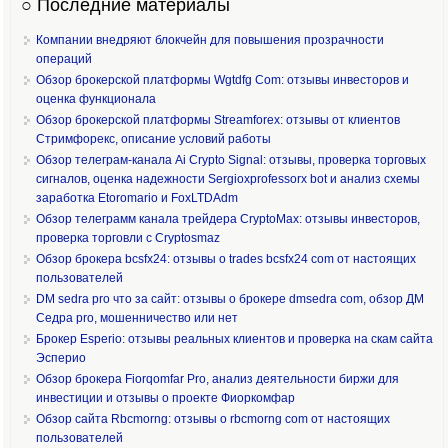
○ Последние материалы
Компании внедряют блокчейн для повышения прозрачности
операций
Обзор брокерской платформы Wgtdfg Com: отзывы инвесторов и
оценка функционала
Обзор брокерской платформы Streamforex: отзывы от клиентов
Стримфорекс, описание условий работы
Обзор телеграм-канала Ai Crypto Signal: отзывы, проверка торговых
сигналов, оценка надежности Sergioxprofessorx bot и анализ схемы
заработка Etoromario и FoxLTDAdm
Обзор телеграмм канала трейдера CryptoMax: отзывы инвесторов,
проверка торговли с Cryptosmaz
Обзор брокера bcsfx24: отзывы о trades bcsfx24 com от настоящих
пользователей
DM sedra pro что за сайт: отзывы о брокере dmsedra com, обзор ДМ
Седра pro, мошенничество или нет
Брокер Esperio: отзывы реальных клиентов и проверка на скам сайта
Эсперио
Обзор брокера Fiorqomfar Pro, анализ деятельности биржи для
инвестиции и отзывы о проекте Фиоркомфар
Обзор сайта Rbcmorng: отзывы о rbcmorng com от настоящих
пользователей