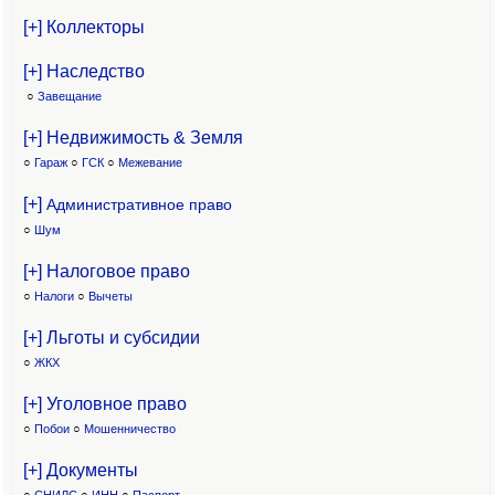
[+] Коллекторы
[+] Наследство
○
Завещание
[+] Недвижимость & Земля
○
Гараж
○
ГСК
○
Межевание
[+]
Административное право
○
Шум
[+] Налоговое право
○
Налоги
○
Вычеты
[+] Льготы и субсидии
○
ЖКХ
[+] Уголовное право
○
Побои
○
Мошенничество
[+] Документы