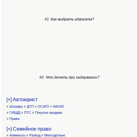
#1. Как выбрать адвоката?
#2. Что делать при задержании?
[+] Автоюрист
○
Штрафы
○
ДТП
○
ОСАГО
○
КАСКО
○
ГИБДД
○
ПТС
○
Покупка продажа
○
Права
[+] Семейное право
○
Алименты
○
Развод
○
Многодетные