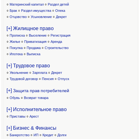
○
Материнский капитал
○
Раздел детей
○
Брак
○
Раздел имущества
○
Опека
○
Отцовство
○
Усыновление
○
Декрет
[+] Жилищное право
○
Прописка
○
Выселение
○
Регистрация
○
Жилье
○
Приватизация
○
Аренда
○
Покупка
○
Продажа
○
Строительство
○
Ипотека
○
Выписка
[+] Трудовое право
○
Увольнение
○
Зарплата
○
Декрет
○
Трудовой договор
○
Пенсия
○
Отпуск
[+]
Защита прав потребителей
○
Обувь
○
Возврат товара
[+] Исполнительное право
○
Приставы
○
Арест
[+] Бизнес & Финансы
○
Банкротство
○
ИП
○
Кредит
○
Долги