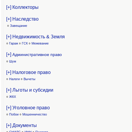
[+] Коллекторы
[+] Наследство
○
Завещание
[+] Недвижимость & Земля
○
Гараж
○
ГСК
○
Межевание
[+]
Административное право
○
Шум
[+] Налоговое право
○
Налоги
○
Вычеты
[+] Льготы и субсидии
○
ЖКХ
[+] Уголовное право
○
Побои
○
Мошенничество
[+] Документы