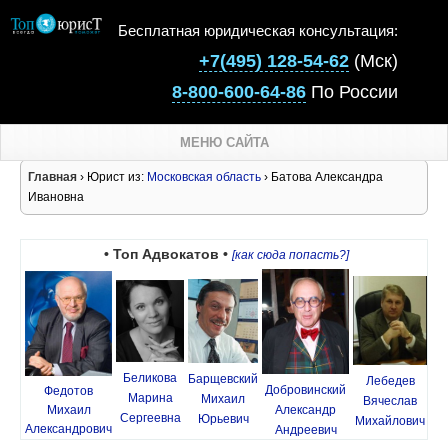
Бесплатная юридическая консультация:
+7(495) 128-54-62
(Мск)
8-800-600-64-86
По России
МЕНЮ САЙТА
Главная
› Юрист из:
Московская область
› Батова Александра
Ивановна
• Топ Адвокатов •
[как сюда попасть?]
Беликова
Барщевский
Лебедев
Добровинский
Федотов
Марина
Михаил
Вячеслав
Михаил
Александр
Сергеевна
Юрьевич
Михайлович
Александрович
Андреевич