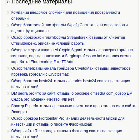
○ Последние материалы
Компании внедряют блокчейн для повышения прозрачности
операций
Обзор брокерской платформы Wgtdfg Com: отзывы инвесторов и
оценка функционала
Обзор брокерской платформы Streamforex: отзывы от клиентов
Стримфорекс, описание условий работы
Обзор телеграм-канала Ai Crypto Signal: отзывы, проверка торговых
сигналов, оценка надежности Sergioxprofessorx bot и анализ схемы
заработка Etoromario и FoxLTDAdm
Обзор телеграмм канала трейдера CryptoMax: отзывы инвесторов,
проверка торговли с Cryptosmaz
Обзор брокера bcsfx24: отзывы о trades bcsfx24 com от настоящих
пользователей
DM sedra pro что за сайт: отзывы о брокере dmsedra com, обзор ДМ
Седра pro, мошенничество или нет
Брокер Esperio: отзывы реальных клиентов и проверка на скам сайта
Эсперио
Обзор брокера Fiorqomfar Pro, анализ деятельности биржи для
инвестиции и отзывы о проекте Фиоркомфар
Обзор сайта Rbcmorng: отзывы о rbcmorng com от настоящих
пользователей