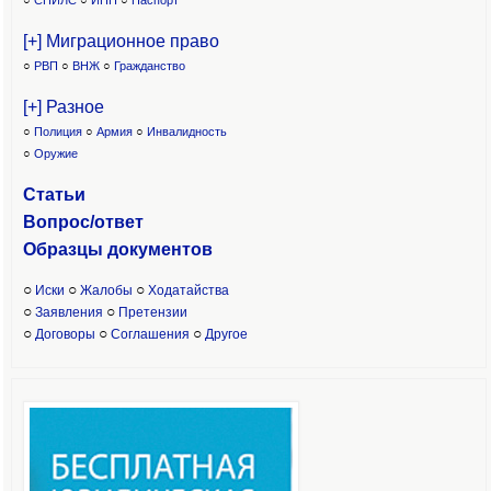
○
СНИЛС
○
ИНН
○
Паспорт
[+] Миграционное право
○
РВП
○
ВНЖ
○
Гражданство
[+] Разное
○
Полиция
○
Армия
○
Инвалидность
○
Оружие
Статьи
Вопрос/ответ
Образцы доку
ментов
○
○
○
Иски
Жалобы
Ходатайства
○
○
Заявления
Претензии
○
○
○
Договоры
Соглашения
Другое