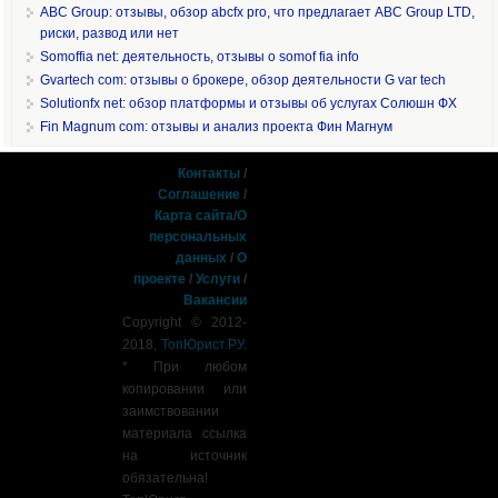
ABC Group: отзывы, обзор abcfx pro, что предлагает ABC Group LTD,
риски, развод или нет
Somoffia net: деятельность, отзывы о somof fia info
Gvartech com: отзывы о брокере, обзор деятельности G var tech
Solutionfx net: обзор платформы и отзывы об услугах Солюшн ФХ
Fin Magnum com: отзывы и анализ проекта Фин Магнум
Контакты
/
Соглашение
/
Карта сайта
/
О
персональных
данных
/
О
проекте
/
Услуги
/
Вакансии
Copyright © 2012-
2018,
ТопЮрист.РУ
.
* При любом
копировании или
заимствовании
материала ссылка
на источник
обязательна!