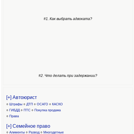
#1. Как выбрать адвоката?
#2. Что делать при задержании?
[+] Автоюрист
○
Штрафы
○
ДТП
○
ОСАГО
○
КАСКО
○
ГИБДД
○
ПТС
○
Покупка продажа
○
Права
[+] Семейное право
○
Алименты
○
Развод
○
Многодетные