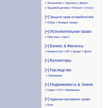
○
Увольнение
○
Зарплата
○
Декрет
○
Трудовой договор
○
Пенсия
○
Отпуск
[+]
Защита прав потребителей
○
Обувь
○
Возврат товара
[+] Исполнительное право
○
Приставы
○
Арест
[+] Бизнес & Финансы
○
Банкротство
○
ИП
○
Кредит
○
Долги
[+] Коллекторы
[+] Наследство
○
Завещание
[+] Недвижимость & Земля
○
Гараж
○
ГСК
○
Межевание
[+]
Административное право
○
Шум