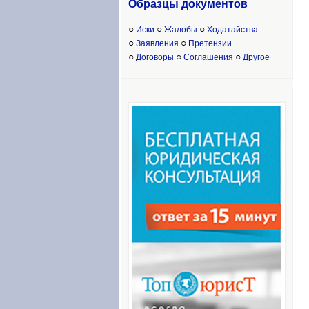
Образцы доку
ментов
○
○
○
Иски
Жалобы
Ходатайства
○
○
Заявления
Претензии
○
○
○
Договоры
Соглашения
Другое