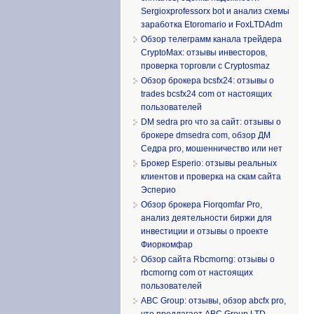
Sergioxprofessorx bot и анализ схемы
заработка Etoromario и FoxLTDAdm
Обзор телеграмм канала трейдера
CryptoMax: отзывы инвесторов,
проверка торговли с Cryptosmaz
Обзор брокера bcsfx24: отзывы о
trades bcsfx24 com от настоящих
пользователей
DM sedra pro что за сайт: отзывы о
брокере dmsedra com, обзор ДМ
Седра pro, мошенничество или нет
Брокер Esperio: отзывы реальных
клиентов и проверка на скам сайта
Эсперио
Обзор брокера Fiorqomfar Pro,
анализ деятельности биржи для
инвестиции и отзывы о проекте
Фиоркомфар
Обзор сайта Rbcmorng: отзывы о
rbcmorng com от настоящих
пользователей
ABC Group: отзывы, обзор abcfx pro,
что предлагает ABC Group LTD,