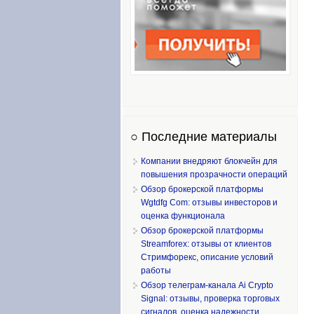
○ Последние материалы
Компании внедряют блокчейн для
повышения прозрачности операций
Обзор брокерской платформы
Wgtdfg Com: отзывы инвесторов и
оценка функционала
Обзор брокерской платформы
Streamforex: отзывы от клиентов
Стримфорекс, описание условий
работы
Обзор телеграм-канала Ai Crypto
Signal: отзывы, проверка торговых
сигналов, оценка надежности