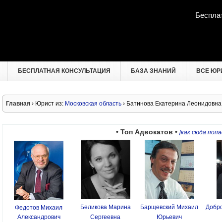
Беспла
БЕСПЛАТНАЯ КОНСУЛЬТАЦИЯ
БАЗА ЗНАНИЙ
ВСЕ ЮР
Главная
› Юрист из:
Московская область
› Батинова Екатерина Леонидовна
• Топ Адвокатов •
[как сюда попа
Беликова Марина
Барщевский Михаил
Добро
Федотов Михаил
Александрович
Сергеевна
Юрьевич