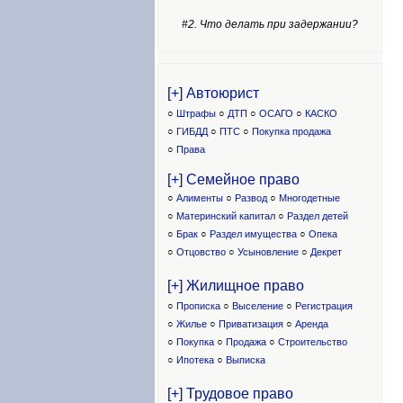
#2. Что делать при задержании?
[+] Автоюрист
○
Штрафы
○
ДТП
○
ОСАГО
○
КАСКО
○
ГИБДД
○
ПТС
○
Покупка продажа
○
Права
[+] Семейное право
○
Алименты
○
Развод
○
Многодетные
○
Материнский капитал
○
Раздел детей
○
Брак
○
Раздел имущества
○
Опека
○
Отцовство
○
Усыновление
○
Декрет
[+] Жилищное право
○
Прописка
○
Выселение
○
Регистрация
○
Жилье
○
Приватизация
○
Аренда
○
Покупка
○
Продажа
○
Строительство
○
Ипотека
○
Выписка
[+] Трудовое право