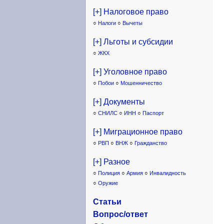
[+] Налоговое право
○
Налоги
○
Вычеты
[+] Льготы и субсидии
○
ЖКХ
[+] Уголовное право
○
Побои
○
Мошенничество
[+] Документы
○
СНИЛС
○
ИНН
○
Паспорт
[+] Миграционное право
○
РВП
○
ВНЖ
○
Гражданство
[+] Разное
○
Полиция
○
Армия
○
Инвалидность
○
Оружие
Статьи
Вопрос/ответ