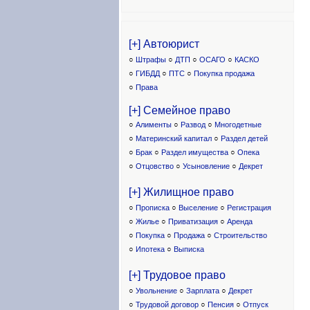
[+] Автоюрист
○
Штрафы
○
ДТП
○
ОСАГО
○
КАСКО
○
ГИБДД
○
ПТС
○
Покупка продажа
○
Права
[+] Семейное право
○
Алименты
○
Развод
○
Многодетные
○
Материнский капитал
○
Раздел детей
○
Брак
○
Раздел имущества
○
Опека
○
Отцовство
○
Усыновление
○
Декрет
[+] Жилищное право
○
Прописка
○
Выселение
○
Регистрация
○
Жилье
○
Приватизация
○
Аренда
○
Покупка
○
Продажа
○
Строительство
○
Ипотека
○
Выписка
[+] Трудовое право
○
Увольнение
○
Зарплата
○
Декрет
○
Трудовой договор
○
Пенсия
○
Отпуск