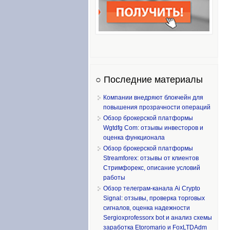
○ Последние материалы
Компании внедряют блокчейн для
повышения прозрачности операций
Обзор брокерской платформы
Wgtdfg Com: отзывы инвесторов и
оценка функционала
Обзор брокерской платформы
Streamforex: отзывы от клиентов
Стримфорекс, описание условий
работы
Обзор телеграм-канала Ai Crypto
Signal: отзывы, проверка торговых
сигналов, оценка надежности
Sergioxprofessorx bot и анализ схемы
заработка Etoromario и FoxLTDAdm