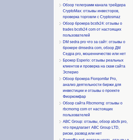
Обзор телеграмм канала трейдера
CryptoMax: отзывы инвесторов,
проверка торговли с Cryptosmaz
Обзор брокера bcsfx24: отзывы о
trades bcsfx24 com от настоящих
пользователей
DM sedra pro что за сайт: отзывы о
брокере dmsedra com, обзор ДМ
Седра pro, мошенничество или нет
Брокер Esperio: отзывы реальных
клиентов и проверка на скам сайта
Эсперио
Обзор брокера Fiorqomfar Pro,
анализ деятельности биржи для
инвестиции и отзывы о проекте
Фиоркомфар
Обзор сайта Rbcmorng: отзывы о
rbcmorng com от настоящих
пользователей
ABC Group: отзывы, обзор abcfx pro,
что предлагает ABC Group LTD,
риски, развод или нет
Somoffia net: деятельность, отзывы о