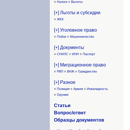
○
Налоги
○
Вычеты
[+] Льготы и субсидии
○
ЖКХ
[+] Уголовное право
○
Побои
○
Мошенничество
[+] Документы
○
СНИЛС
○
ИНН
○
Паспорт
[+] Миграционное право
○
РВП
○
ВНЖ
○
Гражданство
[+] Разное
○
Полиция
○
Армия
○
Инвалидность
○
Оружие
Статьи
Вопрос/ответ
Образцы доку
ментов