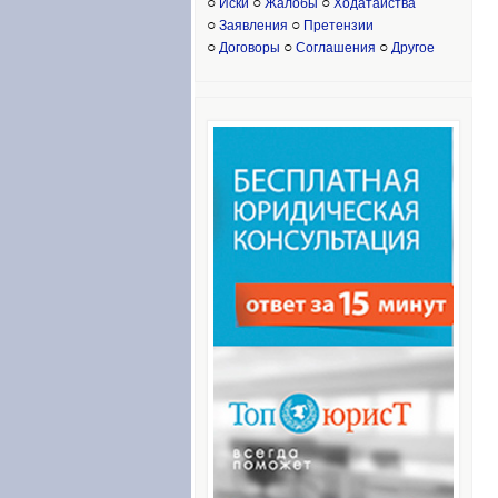
○
○
○
Иски
Жалобы
Ходатайства
○
○
Заявления
Претензии
○
○
○
Договоры
Соглашения
Другое