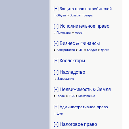
[+]
Защита прав потребителей
○
Обувь
○
Возврат товара
[+] Исполнительное право
○
Приставы
○
Арест
[+] Бизнес & Финансы
○
Банкротство
○
ИП
○
Кредит
○
Долги
[+] Коллекторы
[+] Наследство
○
Завещание
[+] Недвижимость & Земля
○
Гараж
○
ГСК
○
Межевание
[+]
Административное право
○
Шум
[+] Налоговое право