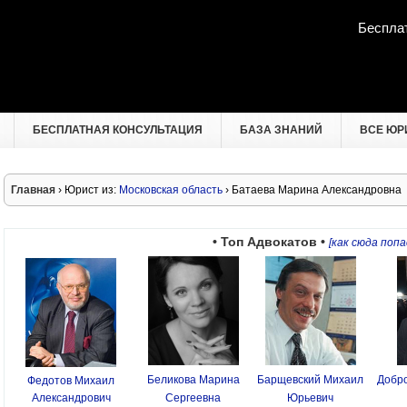
Беспла
БЕСПЛАТНАЯ КОНСУЛЬТАЦИЯ
БАЗА ЗНАНИЙ
ВСЕ ЮР
Главная
› Юрист из:
Московская область
› Батаева Марина Александровна
• Топ Адвокатов •
[как сюда попа
Беликова Марина
Барщевский Михаил
Добро
Федотов Михаил
Александрович
Сергеевна
Юрьевич