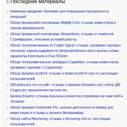
○ Последние материалы
Компании внедряют блокчейн для повышения прозрачности
операций
Обзор брокерской платформы Wgtdfg Com: отзывы инвесторов и
оценка функционала
Обзор брокерской платформы Streamforex: отзывы от клиентов
Стримфорекс, описание условий работы
Обзор телеграм-канала Ai Crypto Signal: отзывы, проверка торговых
сигналов, оценка надежности Sergioxprofessorx bot и анализ схемы
заработка Etoromario и FoxLTDAdm
Обзор телеграмм канала трейдера CryptoMax: отзывы инвесторов,
проверка торговли с Cryptosmaz
Обзор брокера bcsfx24: отзывы о trades bcsfx24 com от настоящих
пользователей
DM sedra pro что за сайт: отзывы о брокере dmsedra com, обзор ДМ
Седра pro, мошенничество или нет
Брокер Esperio: отзывы реальных клиентов и проверка на скам сайта
Эсперио
Обзор брокера Fiorqomfar Pro, анализ деятельности биржи для
инвестиции и отзывы о проекте Фиоркомфар
Обзор сайта Rbcmorng: отзывы о rbcmorng com от настоящих
пользователей