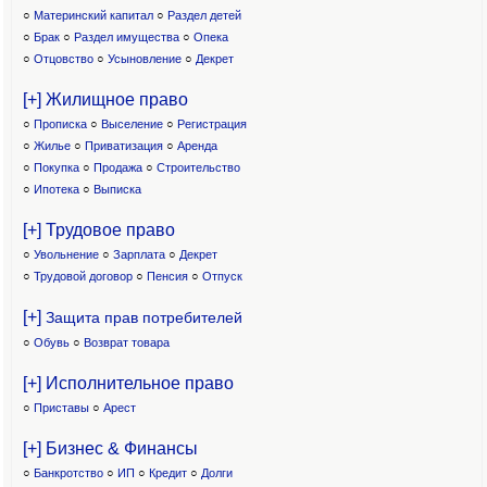
○
Материнский капитал
○
Раздел детей
○
Брак
○
Раздел имущества
○
Опека
○
Отцовство
○
Усыновление
○
Декрет
[+] Жилищное право
○
Прописка
○
Выселение
○
Регистрация
○
Жилье
○
Приватизация
○
Аренда
○
Покупка
○
Продажа
○
Строительство
○
Ипотека
○
Выписка
[+] Трудовое право
○
Увольнение
○
Зарплата
○
Декрет
○
Трудовой договор
○
Пенсия
○
Отпуск
[+]
Защита прав потребителей
○
Обувь
○
Возврат товара
[+] Исполнительное право
○
Приставы
○
Арест
[+] Бизнес & Финансы
○
Банкротство
○
ИП
○
Кредит
○
Долги