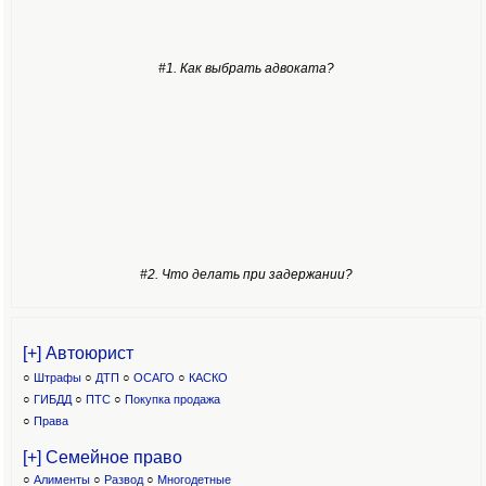
#1. Как выбрать адвоката?
#2. Что делать при задержании?
[+] Автоюрист
○
Штрафы
○
ДТП
○
ОСАГО
○
КАСКО
○
ГИБДД
○
ПТС
○
Покупка продажа
○
Права
[+] Семейное право
○
Алименты
○
Развод
○
Многодетные