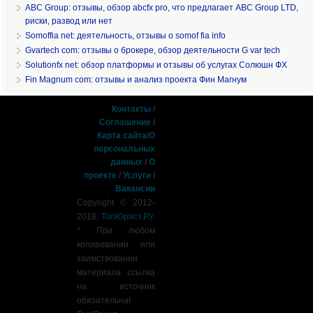
ABC Group: отзывы, обзор abcfx pro, что предлагает ABC Group LTD,
риски, развод или нет
Somoffia net: деятельность, отзывы о somof fia info
Gvartech com: отзывы о брокере, обзор деятельности G var tech
Solutionfx net: обзор платформы и отзывы об услугах Солюшн ФХ
Fin Magnum com: отзывы и анализ проекта Фин Магнум
Контакты
/
Соглашение
/
Карта сайта
/
О
персональных
данных
/
О
проекте
/
Услуги
/
Вакансии
Copyright © 2012-
2018,
ТопЮрист.РУ
.
* При любом
копировании или
заимствовании
материала ссылка
на источник
обязательна!