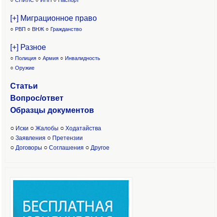
○
СНИЛС
○
ИНН
○
Паспорт
[+] Миграционное право
○
РВП
○
ВНЖ
○
Гражданство
[+] Разное
○
Полиция
○
Армия
○
Инвалидность
○
Оружие
Статьи
Вопрос/ответ
Образцы доку
ментов
○
○
○
Иски
Жалобы
Ходатайства
○
○
Заявления
Претензии
○
○
○
Договоры
Соглашения
Другое