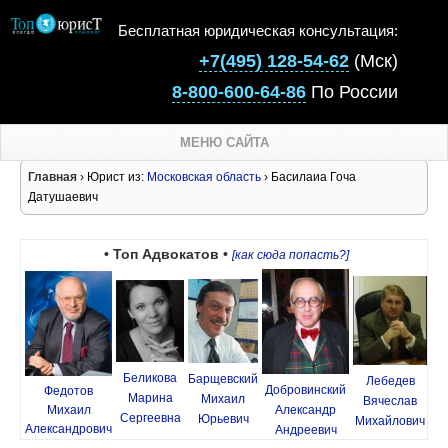
Бесплатная юридическая консультация:
+7(495) 128-54-62
(Мск)
8-800-600-64-86
По России
МЕНЮ САЙТА
Главная
› Юрист из:
Московская область
› Басилаиа Гоча
Датушаевич
• Топ Адвокатов •
[как сюда попасть?]
Беликова
Барщевский
Лебедев
Добровинский
Федотов
Марина
Михаил
Вячеслав
Михаил
Александр
Сергеевна
Юрьевич
Михайлович
Александрович
Андреевич