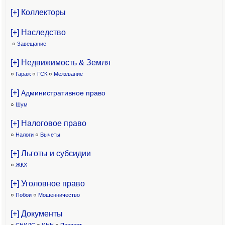
[+] Коллекторы
[+] Наследство
○
Завещание
[+] Недвижимость & Земля
○
Гараж
○
ГСК
○
Межевание
[+]
Административное право
○
Шум
[+] Налоговое право
○
Налоги
○
Вычеты
[+] Льготы и субсидии
○
ЖКХ
[+] Уголовное право
○
Побои
○
Мошенничество
[+] Документы