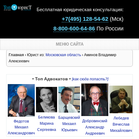
Бесплатная юридическая консультация:
+7(495) 128-54-62
(Мск)
8-800-600-64-86
По России
МЕНЮ САЙТА
Главная
› Юрист из:
Московская область
› Аминов Владимир
Алексеевич
• Топ Адвокатов •
[как сюда попасть?]
Беликова
Барщевский
Лебедев
Добровинский
Федотов
Марина
Михаил
Вячеслав
Михаил
Александр
Сергеевна
Юрьевич
Михайлович
Александрович
Андреевич