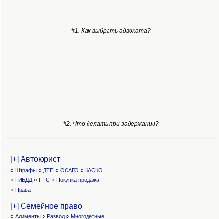
#1. Как выбрать адвоката?
#2. Что делать при задержании?
[+] Автоюрист
○
Штрафы
○
ДТП
○
ОСАГО
○
КАСКО
○
ГИБДД
○
ПТС
○
Покупка продажа
○
Права
[+] Семейное право
○
Алименты
○
Развод
○
Многодетные