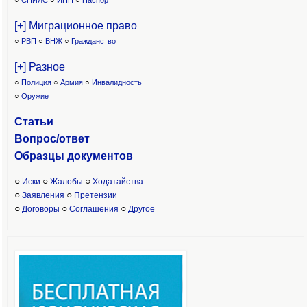
○
СНИЛС
○
ИНН
○
Паспорт
[+] Миграционное право
○
РВП
○
ВНЖ
○
Гражданство
[+] Разное
○
Полиция
○
Армия
○
Инвалидность
○
Оружие
Статьи
Вопрос/ответ
Образцы доку
ментов
○
○
○
Иски
Жалобы
Ходатайства
○
○
Заявления
Претензии
○
○
○
Договоры
Соглашения
Другое