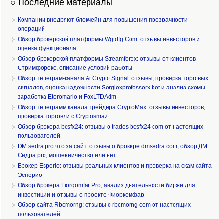
○ Последние материалы
Компании внедряют блокчейн для повышения прозрачности
операций
Обзор брокерской платформы Wgtdfg Com: отзывы инвесторов и
оценка функционала
Обзор брокерской платформы Streamforex: отзывы от клиентов
Стримфорекс, описание условий работы
Обзор телеграм-канала Ai Crypto Signal: отзывы, проверка торговых
сигналов, оценка надежности Sergioxprofessorx bot и анализ схемы
заработка Etoromario и FoxLTDAdm
Обзор телеграмм канала трейдера CryptoMax: отзывы инвесторов,
проверка торговли с Cryptosmaz
Обзор брокера bcsfx24: отзывы о trades bcsfx24 com от настоящих
пользователей
DM sedra pro что за сайт: отзывы о брокере dmsedra com, обзор ДМ
Седра pro, мошенничество или нет
Брокер Esperio: отзывы реальных клиентов и проверка на скам сайта
Эсперио
Обзор брокера Fiorqomfar Pro, анализ деятельности биржи для
инвестиции и отзывы о проекте Фиоркомфар
Обзор сайта Rbcmorng: отзывы о rbcmorng com от настоящих
пользователей