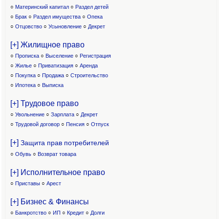
○
Материнский капитал
○
Раздел детей
○
Брак
○
Раздел имущества
○
Опека
○
Отцовство
○
Усыновление
○
Декрет
[+] Жилищное право
○
Прописка
○
Выселение
○
Регистрация
○
Жилье
○
Приватизация
○
Аренда
○
Покупка
○
Продажа
○
Строительство
○
Ипотека
○
Выписка
[+] Трудовое право
○
Увольнение
○
Зарплата
○
Декрет
○
Трудовой договор
○
Пенсия
○
Отпуск
[+]
Защита прав потребителей
○
Обувь
○
Возврат товара
[+] Исполнительное право
○
Приставы
○
Арест
[+] Бизнес & Финансы
○
Банкротство
○
ИП
○
Кредит
○
Долги