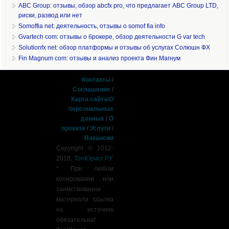
ABC Group: отзывы, обзор abcfx pro, что предлагает ABC Group LTD,
риски, развод или нет
Somoffia net: деятельность, отзывы о somof fia info
Gvartech com: отзывы о брокере, обзор деятельности G var tech
Solutionfx net: обзор платформы и отзывы об услугах Солюшн ФХ
Fin Magnum com: отзывы и анализ проекта Фин Магнум
Контакты
/
Соглашение
/
Карта сайта
/
О
персональных
данных
/
О
проекте
/
Услуги
/
Вакансии
Copyright © 2012-
2018,
ТопЮрист.РУ
.
* При любом
копировании или
заимствовании
материала ссылка
на источник
обязательна!