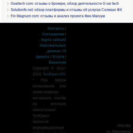
Gvartech com: отзывы о брокере, обзор деятельности G var tech
Solutionfx net: обзор платформы и отзывы об услугах Солюшн ФХ
Fin Magnum com: отзывы и анализ проекта Фин Магнум
Контакты
/
Соглашение
/
Карта сайта
/
О
персональных
данных
/
О
проекте
/
Услуги
/
Вакансии
Copyright © 2012-
2018,
ТопЮрист.РУ
.
* При любом
копировании или
заимствовании
материала ссылка
на источник
обязательна!
ТопЮрист
является
г.Москва
информационным
ул. Максимова