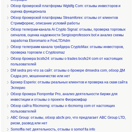
Обзор брокерской платформы Wgtdfg Com: отзывы инвесторов и
оценка функционала
Обзор брокерской платформы Streamforex: отзывы от клиентов
Стримфорекс, описание условий работы
Обзор телеграм-канала Ai Crypto Signal: отзывы, проверка торговых
сигналов, оценка надежности Sergioxprofessorx bot и анализ схемы
заработка Etoromario и FoxLTDAdm
Обзор телеграмм канала трейдера CryptoMax: отзывы инвесторов,
проверка торговли с Cryptosmaz
Обзор брокера bcsfx24: отзывы о trades bcsfx24 com от настоящих
пользователей
DM sedra pro что за сайт: отзывы о брокере dmsedra com, обзор ДМ
Седра pro, мошенничество или нет
Брокер Esperio: отзывы реальных клиентов и проверка на скам сайта
Эсперио
Обзор брокера Fiorqomfar Pro, анализ деятельности биржи для
инвестиции и отзывы о проекте Фиоркомфар
Обзор сайта Rbcmorng: отзывы о rbcmorng com от настоящих
пользователей
ABC Group: отзывы, обзор abcfx pro, что предлагает ABC Group LTD,
риски, развод или нет
Somoffia net: деятельность, отзывы о somof fia info