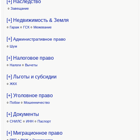
[+] Наследство
○
Завещание
[+] Недвижимость & Земля
○
Гараж
○
ГСК
○
Межевание
[+]
Административное право
○
Шум
[+] Налоговое право
○
Налоги
○
Вычеты
[+] Льготы и субсидии
○
ЖКХ
[+] Уголовное право
○
Побои
○
Мошенничество
[+] Документы
○
СНИЛС
○
ИНН
○
Паспорт
[+] Миграционное право