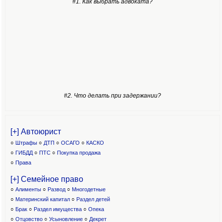
#1. Как выбрать адвоката?
#2. Что делать при задержании?
[+] Автоюрист
○
Штрафы
○
ДТП
○
ОСАГО
○
КАСКО
○
ГИБДД
○
ПТС
○
Покупка продажа
○
Права
[+] Семейное право
○
Алименты
○
Развод
○
Многодетные
○
Материнский капитал
○
Раздел детей
○
Брак
○
Раздел имущества
○
Опека
○
Отцовство
○
Усыновление
○
Декрет