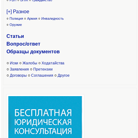
○
РВП
○
ВНЖ
○
Гражданство
[+] Разное
○
Полиция
○
Армия
○
Инвалидность
○
Оружие
Статьи
Вопрос/ответ
Образцы доку
ментов
○
○
○
Иски
Жалобы
Ходатайства
○
○
Заявления
Претензии
○
○
○
Договоры
Соглашения
Другое