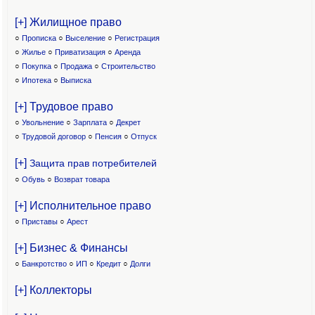
[+] Жилищное право
○
Прописка
○
Выселение
○
Регистрация
○
Жилье
○
Приватизация
○
Аренда
○
Покупка
○
Продажа
○
Строительство
○
Ипотека
○
Выписка
[+] Трудовое право
○
Увольнение
○
Зарплата
○
Декрет
○
Трудовой договор
○
Пенсия
○
Отпуск
[+]
Защита прав потребителей
○
Обувь
○
Возврат товара
[+] Исполнительное право
○
Приставы
○
Арест
[+] Бизнес & Финансы
○
Банкротство
○
ИП
○
Кредит
○
Долги
[+] Коллекторы