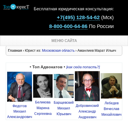
Бесплатная юридическая консультация:
+7(495) 128-54-62
(Мск)
8-800-600-64-86
По России
МЕНЮ САЙТА
Главная
› Юрист из:
Московская область
› Аманлиев Марат Ильич
• Топ Адвокатов •
[как сюда попасть?]
Беликова
Барщевский
Лебедев
Добровинский
Федотов
Марина
Михаил
Вячеслав
Михаил
Александр
Сергеевна
Юрьевич
Михайлович
Александрович
Андреевич