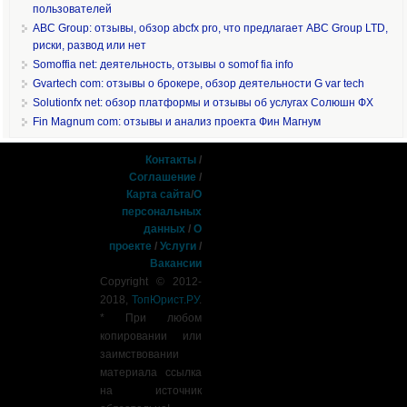
пользователей
ABC Group: отзывы, обзор abcfx pro, что предлагает ABC Group LTD,
риски, развод или нет
Somoffia net: деятельность, отзывы о somof fia info
Gvartech com: отзывы о брокере, обзор деятельности G var tech
Solutionfx net: обзор платформы и отзывы об услугах Солюшн ФХ
Fin Magnum com: отзывы и анализ проекта Фин Магнум
Контакты
/
Соглашение
/
Карта сайта
/
О
персональных
данных
/
О
проекте
/
Услуги
/
Вакансии
Copyright © 2012-
2018,
ТопЮрист.РУ
.
* При любом
копировании или
заимствовании
материала ссылка
на источник