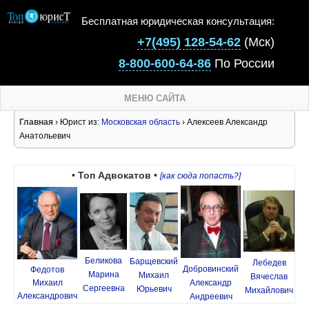
Бесплатная юридическая консультация:
+7(495) 128-54-62
(Мск)
8-800-600-64-86
По России
МЕНЮ САЙТА
Главная
› Юрист из:
Московская область
› Алексеев Александр
Анатольевич
• Топ Адвокатов •
[как сюда попасть?]
Беликова
Барщевский
Лебедев
Добровинский
Федотов
Марина
Михаил
Вячеслав
Михаил
Александр
Сергеевна
Юрьевич
Михайлович
Александрович
Андреевич