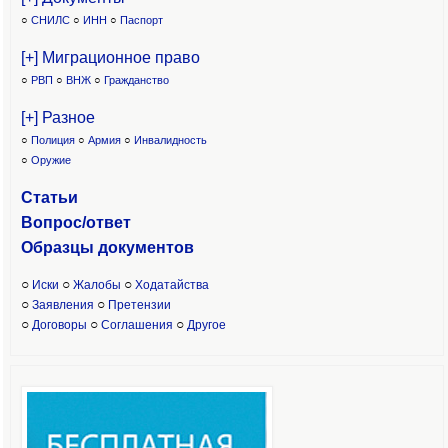
○
СНИЛС
○
ИНН
○
Паспорт
[+] Миграционное право
○
РВП
○
ВНЖ
○
Гражданство
[+] Разное
○
Полиция
○
Армия
○
Инвалидность
○
Оружие
Статьи
Вопрос/ответ
Образцы доку
ментов
○
○
○
Иски
Жалобы
Ходатайства
○
○
Заявления
Претензии
○
○
○
Договоры
Соглашения
Другое