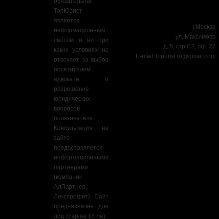
обязательна!
ТопЮрист
является
г.Москва
информационным
ул. Максимова
сайтом и ни при
д. 5, стр.С2, оф. 27
каких условиях не
E-mail:
topurist.ru@gmail.com
отвечает за выбор
посетителем
адвоката и
разрешение
юридических
вопросов
пользователя.
Консультация на
сайте
предоставляется
информационными
партнерами
(компании
АлПартнер,
Лекспрофит). Сайт
предназначен для
лиц старше 18 лет.