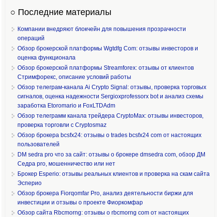
○ Последние материалы
Компании внедряют блокчейн для повышения прозрачности
операций
Обзор брокерской платформы Wgtdfg Com: отзывы инвесторов и
оценка функционала
Обзор брокерской платформы Streamforex: отзывы от клиентов
Стримфорекс, описание условий работы
Обзор телеграм-канала Ai Crypto Signal: отзывы, проверка торговых
сигналов, оценка надежности Sergioxprofessorx bot и анализ схемы
заработка Etoromario и FoxLTDAdm
Обзор телеграмм канала трейдера CryptoMax: отзывы инвесторов,
проверка торговли с Cryptosmaz
Обзор брокера bcsfx24: отзывы о trades bcsfx24 com от настоящих
пользователей
DM sedra pro что за сайт: отзывы о брокере dmsedra com, обзор ДМ
Седра pro, мошенничество или нет
Брокер Esperio: отзывы реальных клиентов и проверка на скам сайта
Эсперио
Обзор брокера Fiorqomfar Pro, анализ деятельности биржи для
инвестиции и отзывы о проекте Фиоркомфар
Обзор сайта Rbcmorng: отзывы о rbcmorng com от настоящих