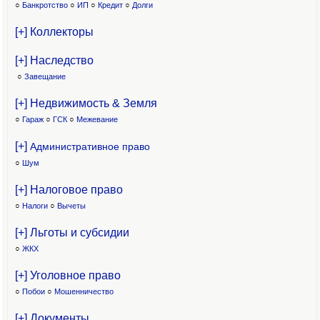
○
Банкротство
○
ИП
○
Кредит
○
Долги
[+] Коллекторы
[+] Наследство
○
Завещание
[+] Недвижимость & Земля
○
Гараж
○
ГСК
○
Межевание
[+]
Административное право
○
Шум
[+] Налоговое право
○
Налоги
○
Вычеты
[+] Льготы и субсидии
○
ЖКХ
[+] Уголовное право
○
Побои
○
Мошенничество
[+] Документы