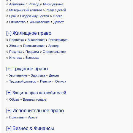
○
Алименты
○
Развод
○
Многодетные
○
Материнский капитал
○
Раздел детей
○
Брак
○
Раздел имущества
○
Опека
○
Отцовство
○
Усыновление
○
Декрет
[+] Жилищное право
○
Прописка
○
Выселение
○
Регистрация
○
Жилье
○
Приватизация
○
Аренда
○
Покупка
○
Продажа
○
Строительство
○
Ипотека
○
Выписка
[+] Трудовое право
○
Увольнение
○
Зарплата
○
Декрет
○
Трудовой договор
○
Пенсия
○
Отпуск
[+]
Защита прав потребителей
○
Обувь
○
Возврат товара
[+] Исполнительное право
○
Приставы
○
Арест
[+] Бизнес & Финансы