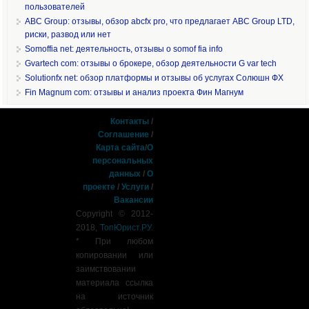
пользователей
ABC Group: отзывы, обзор abcfx pro, что предлагает ABC Group LTD,
риски, развод или нет
Somoffia net: деятельность, отзывы о somof fia info
Gvartech com: отзывы о брокере, обзор деятельности G var tech
Solutionfx net: обзор платформы и отзывы об услугах Солюшн ФХ
Fin Magnum com: отзывы и анализ проекта Фин Магнум
Контакты
/
Соглашение
/
Карта сайта
/
О
персональных
данных
/
О
проекте
/
Услуги
/
Вакансии
Copyright © 2012-
2018,
ТопЮрист.РУ
.
* При любом
копировании или
заимствовании
материала ссылка
на источник