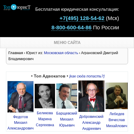
Бесплатная юридическая консультация:
+7(495) 128-54-62
(Мск)
8-800-600-64-86
По России
МЕНЮ САЙТА
Главная
› Юрист из:
Московская область
› Аграновский Дмитрий
Владимирович
• Топ Адвокатов •
[как сюда попасть?]
Беликова
Барщевский
Лебедев
Добровинский
Федотов
Марина
Михаил
Вячеслав
Михаил
Александр
Сергеевна
Юрьевич
Михайлович
Александрович
Андреевич