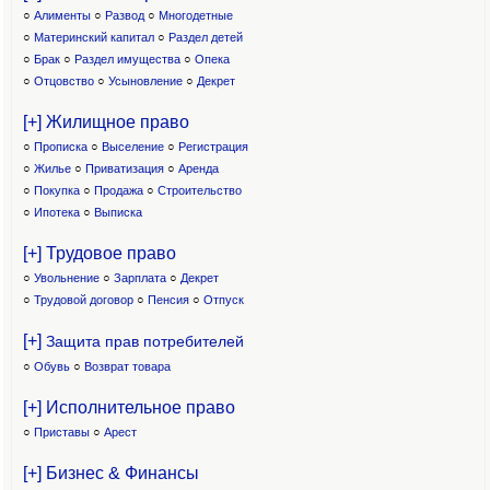
○
Алименты
○
Развод
○
Многодетные
○
Материнский капитал
○
Раздел детей
○
Брак
○
Раздел имущества
○
Опека
○
Отцовство
○
Усыновление
○
Декрет
[+] Жилищное право
○
Прописка
○
Выселение
○
Регистрация
○
Жилье
○
Приватизация
○
Аренда
○
Покупка
○
Продажа
○
Строительство
○
Ипотека
○
Выписка
[+] Трудовое право
○
Увольнение
○
Зарплата
○
Декрет
○
Трудовой договор
○
Пенсия
○
Отпуск
[+]
Защита прав потребителей
○
Обувь
○
Возврат товара
[+] Исполнительное право
○
Приставы
○
Арест
[+] Бизнес & Финансы