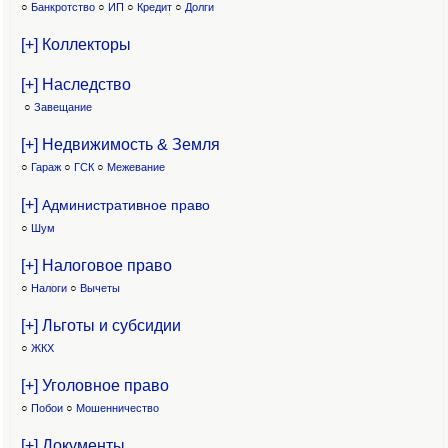
○
Банкротство
○
ИП
○
Кредит
○
Долги
[+] Коллекторы
[+] Наследство
○
Завещание
[+] Недвижимость & Земля
○
Гараж
○
ГСК
○
Межевание
[+]
Административное право
○
Шум
[+] Налоговое право
○
Налоги
○
Вычеты
[+] Льготы и субсидии
○
ЖКХ
[+] Уголовное право
○
Побои
○
Мошенничество
[+] Документы