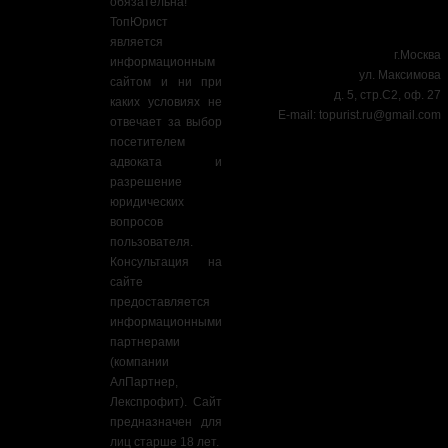
обязательна!
ТопЮрист
является
г.Москва
информационным
ул. Максимова
сайтом и ни при
д. 5, стр.С2, оф. 27
каких условиях не
E-mail:
topurist.ru@gmail.com
отвечает за выбор
посетителем
адвоката и
разрешение
юридических
вопросов
пользователя.
Консультация на
сайте
предоставляется
информационными
партнерами
(компании
АлПартнер,
Лекспрофит). Сайт
предназначен для
лиц старше 18 лет.