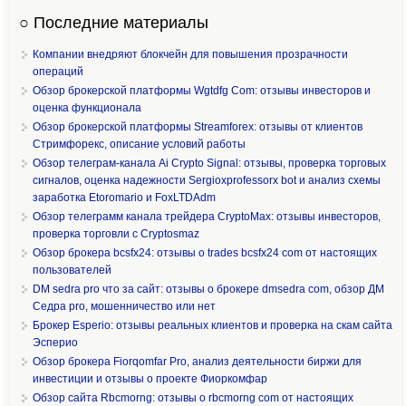
○ Последние материалы
Компании внедряют блокчейн для повышения прозрачности
операций
Обзор брокерской платформы Wgtdfg Com: отзывы инвесторов и
оценка функционала
Обзор брокерской платформы Streamforex: отзывы от клиентов
Стримфорекс, описание условий работы
Обзор телеграм-канала Ai Crypto Signal: отзывы, проверка торговых
сигналов, оценка надежности Sergioxprofessorx bot и анализ схемы
заработка Etoromario и FoxLTDAdm
Обзор телеграмм канала трейдера CryptoMax: отзывы инвесторов,
проверка торговли с Cryptosmaz
Обзор брокера bcsfx24: отзывы о trades bcsfx24 com от настоящих
пользователей
DM sedra pro что за сайт: отзывы о брокере dmsedra com, обзор ДМ
Седра pro, мошенничество или нет
Брокер Esperio: отзывы реальных клиентов и проверка на скам сайта
Эсперио
Обзор брокера Fiorqomfar Pro, анализ деятельности биржи для
инвестиции и отзывы о проекте Фиоркомфар
Обзор сайта Rbcmorng: отзывы о rbcmorng com от настоящих