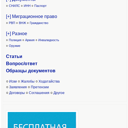
○
СНИЛС
○
ИНН
○
Паспорт
[+] Миграционное право
○
РВП
○
ВНЖ
○
Гражданство
[+] Разное
○
Полиция
○
Армия
○
Инвалидность
○
Оружие
Статьи
Вопрос/ответ
Образцы доку
ментов
○
○
○
Иски
Жалобы
Ходатайства
○
○
Заявления
Претензии
○
○
○
Договоры
Соглашения
Другое