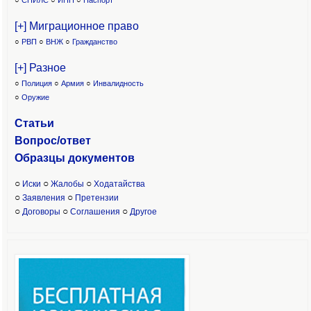
○
СНИЛС
○
ИНН
○
Паспорт
[+] Миграционное право
○
РВП
○
ВНЖ
○
Гражданство
[+] Разное
○
Полиция
○
Армия
○
Инвалидность
○
Оружие
Статьи
Вопрос/ответ
Образцы доку
ментов
○
○
○
Иски
Жалобы
Ходатайства
○
○
Заявления
Претензии
○
○
○
Договоры
Соглашения
Другое