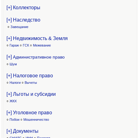
[+] Коллекторы
[+] Наследство
○
Завещание
[+] Недвижимость & Земля
○
Гараж
○
ГСК
○
Межевание
[+]
Административное право
○
Шум
[+] Налоговое право
○
Налоги
○
Вычеты
[+] Льготы и субсидии
○
ЖКХ
[+] Уголовное право
○
Побои
○
Мошенничество
[+] Документы