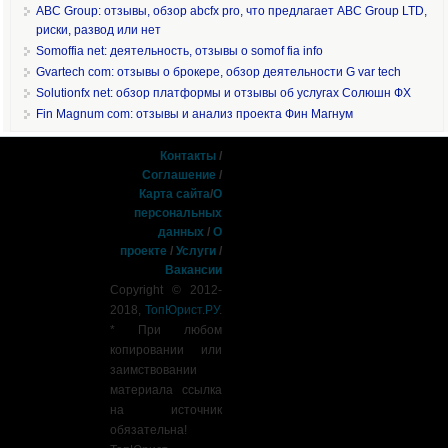
ABC Group: отзывы, обзор abcfx pro, что предлагает ABC Group LTD,
риски, развод или нет
Somoffia net: деятельность, отзывы о somof fia info
Gvartech com: отзывы о брокере, обзор деятельности G var tech
Solutionfx net: обзор платформы и отзывы об услугах Солюшн ФХ
Fin Magnum com: отзывы и анализ проекта Фин Магнум
Контакты
/
Соглашение
/
Карта сайта
/
О
персональных
данных
/
О
проекте
/
Услуги
/
Вакансии
Copyright © 2012-
2018,
ТопЮрист.РУ
.
* При любом
копировании или
заимствовании
материала ссылка
на источник
обязательна!