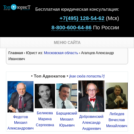
Бесплатная юридическая консультация:
+7(495) 128-54-62
(Мск)
8-800-600-64-86
По России
МЕНЮ САЙТА
Главная
› Юрист из:
Московская область
› Агапцев Александр
Иванович
• Топ Адвокатов •
[как сюда попасть?]
Беликова
Барщевский
Лебедев
Добровинский
Федотов
Марина
Михаил
Вячеслав
Михаил
Александр
Сергеевна
Юрьевич
Михайлович
Александрович
Андреевич