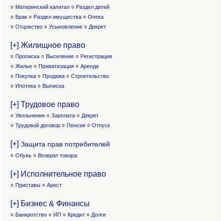
○
Материнский капитал
○
Раздел детей
○
Брак
○
Раздел имущества
○
Опека
○
Отцовство
○
Усыновление
○
Декрет
[+] Жилищное право
○
Прописка
○
Выселение
○
Регистрация
○
Жилье
○
Приватизация
○
Аренда
○
Покупка
○
Продажа
○
Строительство
○
Ипотека
○
Выписка
[+] Трудовое право
○
Увольнение
○
Зарплата
○
Декрет
○
Трудовой договор
○
Пенсия
○
Отпуск
[+]
Защита прав потребителей
○
Обувь
○
Возврат товара
[+] Исполнительное право
○
Приставы
○
Арест
[+] Бизнес & Финансы
○
Банкротство
○
ИП
○
Кредит
○
Долги