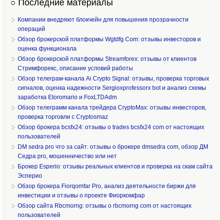
○ Последние материалы
Компании внедряют блокчейн для повышения прозрачности
операций
Обзор брокерской платформы Wgtdfg Com: отзывы инвесторов и
оценка функционала
Обзор брокерской платформы Streamforex: отзывы от клиентов
Стримфорекс, описание условий работы
Обзор телеграм-канала Ai Crypto Signal: отзывы, проверка торговых
сигналов, оценка надежности Sergioxprofessorx bot и анализ схемы
заработка Etoromario и FoxLTDAdm
Обзор телеграмм канала трейдера CryptoMax: отзывы инвесторов,
проверка торговли с Cryptosmaz
Обзор брокера bcsfx24: отзывы о trades bcsfx24 com от настоящих
пользователей
DM sedra pro что за сайт: отзывы о брокере dmsedra com, обзор ДМ
Седра pro, мошенничество или нет
Брокер Esperio: отзывы реальных клиентов и проверка на скам сайта
Эсперио
Обзор брокера Fiorqomfar Pro, анализ деятельности биржи для
инвестиции и отзывы о проекте Фиоркомфар
Обзор сайта Rbcmorng: отзывы о rbcmorng com от настоящих
пользователей