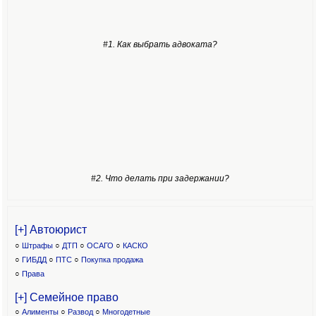
#1. Как выбрать адвоката?
#2. Что делать при задержании?
[+] Автоюрист
○
Штрафы
○
ДТП
○
ОСАГО
○
КАСКО
○
ГИБДД
○
ПТС
○
Покупка продажа
○
Права
[+] Семейное право
○
Алименты
○
Развод
○
Многодетные