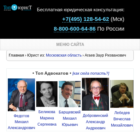
Бесплатная юридическая консультация:
+7(495) 128-54-62
(Мск)
8-800-600-64-86
По России
МЕНЮ САЙТА
Главная
› Юрист из:
Московская область
› Агаев Заур Ризванович
• Топ Адвокатов •
[как сюда попасть?]
Беликова
Барщевский
Лебедев
Добровинский
Федотов
Марина
Михаил
Вячеслав
Михаил
Александр
Сергеевна
Юрьевич
Михайлович
Александрович
Андреевич