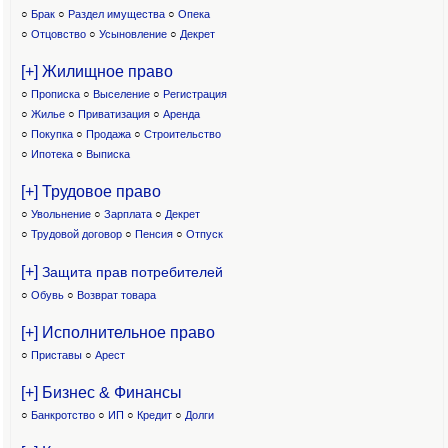
○
Брак
○
Раздел имущества
○
Опека
○
Отцовство
○
Усыновление
○
Декрет
[+] Жилищное право
○
Прописка
○
Выселение
○
Регистрация
○
Жилье
○
Приватизация
○
Аренда
○
Покупка
○
Продажа
○
Строительство
○
Ипотека
○
Выписка
[+] Трудовое право
○
Увольнение
○
Зарплата
○
Декрет
○
Трудовой договор
○
Пенсия
○
Отпуск
[+]
Защита прав потребителей
○
Обувь
○
Возврат товара
[+] Исполнительное право
○
Приставы
○
Арест
[+] Бизнес & Финансы
○
Банкротство
○
ИП
○
Кредит
○
Долги