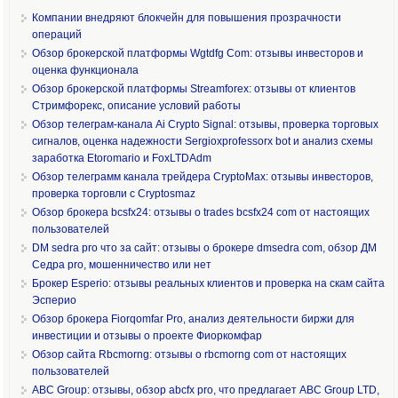
Компании внедряют блокчейн для повышения прозрачности
операций
Обзор брокерской платформы Wgtdfg Com: отзывы инвесторов и
оценка функционала
Обзор брокерской платформы Streamforex: отзывы от клиентов
Стримфорекс, описание условий работы
Обзор телеграм-канала Ai Crypto Signal: отзывы, проверка торговых
сигналов, оценка надежности Sergioxprofessorx bot и анализ схемы
заработка Etoromario и FoxLTDAdm
Обзор телеграмм канала трейдера CryptoMax: отзывы инвесторов,
проверка торговли с Cryptosmaz
Обзор брокера bcsfx24: отзывы о trades bcsfx24 com от настоящих
пользователей
DM sedra pro что за сайт: отзывы о брокере dmsedra com, обзор ДМ
Седра pro, мошенничество или нет
Брокер Esperio: отзывы реальных клиентов и проверка на скам сайта
Эсперио
Обзор брокера Fiorqomfar Pro, анализ деятельности биржи для
инвестиции и отзывы о проекте Фиоркомфар
Обзор сайта Rbcmorng: отзывы о rbcmorng com от настоящих
пользователей
ABC Group: отзывы, обзор abcfx pro, что предлагает ABC Group LTD,