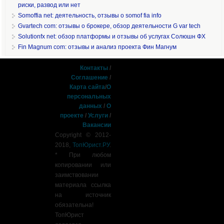
риски, развод или нет
Somoffia net: деятельность, отзывы о somof fia info
Gvartech com: отзывы о брокере, обзор деятельности G var tech
Solutionfx net: обзор платформы и отзывы об услугах Солюшн ФХ
Fin Magnum com: отзывы и анализ проекта Фин Магнум
Контакты
/
Соглашение
/
Карта сайта
/
О
персональных
данных
/
О
проекте
/
Услуги
/
Вакансии
Copyright © 2012-
2018,
ТопЮрист.РУ
.
* При любом
копировании или
заимствовании
материала ссылка
на источник
обязательна!
ТопЮрист