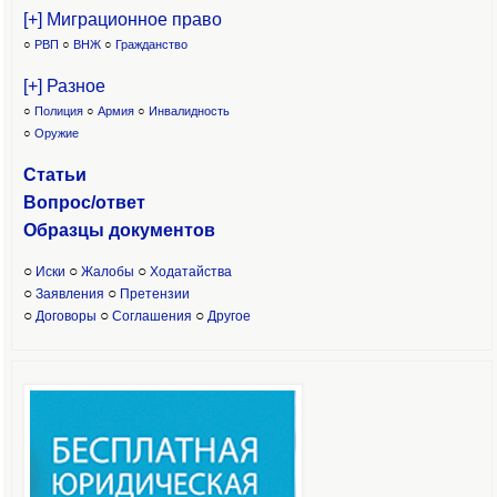
[+] Миграционное право
○
РВП
○
ВНЖ
○
Гражданство
[+] Разное
○
Полиция
○
Армия
○
Инвалидность
○
Оружие
Статьи
Вопрос/ответ
Образцы доку
ментов
○
○
○
Иски
Жалобы
Ходатайства
○
○
Заявления
Претензии
○
○
○
Договоры
Соглашения
Другое