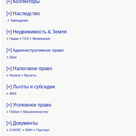
[+] Коллекторы
[+] Наследство
○
Завещание
[+] Недвижимость & Земля
○
Гараж
○
ГСК
○
Межевание
[+]
Административное право
○
Шум
[+] Налоговое право
○
Налоги
○
Вычеты
[+] Льготы и субсидии
○
ЖКХ
[+] Уголовное право
○
Побои
○
Мошенничество
[+] Документы
○
СНИЛС
○
ИНН
○
Паспорт