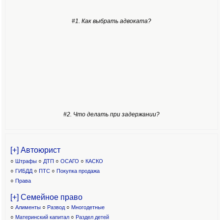
#1. Как выбрать адвоката?
#2. Что делать при задержании?
[+] Автоюрист
○
Штрафы
○
ДТП
○
ОСАГО
○
КАСКО
○
ГИБДД
○
ПТС
○
Покупка продажа
○
Права
[+] Семейное право
○
Алименты
○
Развод
○
Многодетные
○
Материнский капитал
○
Раздел детей