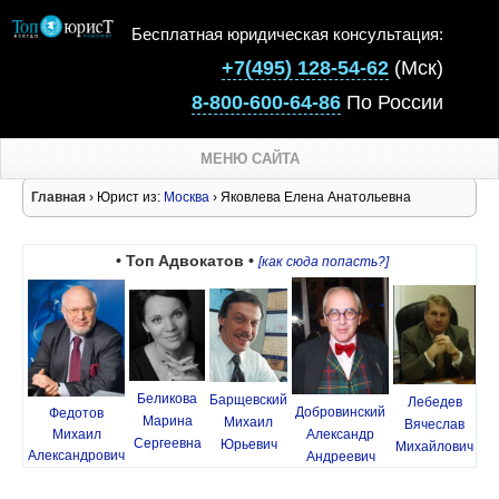
Бесплатная юридическая консультация:
+7(495) 128-54-62
(Мск)
8-800-600-64-86
По России
МЕНЮ САЙТА
Главная
› Юрист из:
Москва
› Яковлева Елена Анатольевна
• Топ Адвокатов •
[как сюда попасть?]
Беликова
Барщевский
Лебедев
Добровинский
Федотов
Марина
Михаил
Вячеслав
Михаил
Александр
Сергеевна
Юрьевич
Михайлович
Александрович
Андреевич