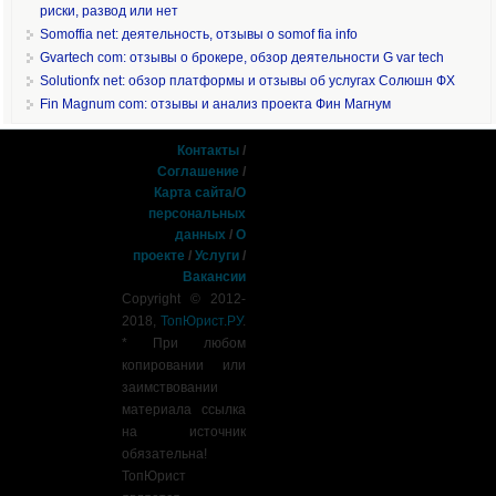
риски, развод или нет
Somoffia net: деятельность, отзывы о somof fia info
Gvartech com: отзывы о брокере, обзор деятельности G var tech
Solutionfx net: обзор платформы и отзывы об услугах Солюшн ФХ
Fin Magnum com: отзывы и анализ проекта Фин Магнум
Контакты
/
Соглашение
/
Карта сайта
/
О
персональных
данных
/
О
проекте
/
Услуги
/
Вакансии
Copyright © 2012-
2018,
ТопЮрист.РУ
.
* При любом
копировании или
заимствовании
материала ссылка
на источник
обязательна!
ТопЮрист