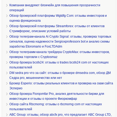
Компании внедряют блокчейн для повышения прозрачности
операций
Обзор брокерской платформы Wgtdfg Com: отзывы инвесторов и
оценка функционала
Обзор брокерской платформы Streamforex: отзывы от клиентов
Стримфорекс, описание условий работы
Обзор телеграм-канала Ai Crypto Signal: отзывы, проверка торговых
сигналов, оценка надежности Sergioxprofessorx bot и анализ схемы
заработка Etoromario и FoxLTDAdm
Обзор телеграмм канала трейдера CryptoMax: отзывы инвесторов,
проверка торговли с Cryptosmaz
Обзор брокера bcsfx24: отзывы о trades bcsfx24 com от настоящих
пользователей
DM sedra pro что за сайт: отзывы о брокере dmsedra com, обзор ДМ
Седра pro, мошенничество или нет
Брокер Esperio: отзывы реальных клиентов и проверка на скам сайта
Эсперио
Обзор брокера Fiorqomfar Pro, анализ деятельности биржи для
инвестиции и отзывы о проекте Фиоркомфар
Обзор сайта Rbcmorng: отзывы о rbcmorng com от настоящих
пользователей
ABC Group: отзывы, обзор abcfx pro, что предлагает ABC Group LTD,