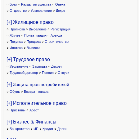
○
Брак
○
Раздел имущества
○
Опека
○
Отцовство
○
Усыновление
○
Декрет
[+] Жилищное право
○
Прописка
○
Выселение
○
Регистрация
○
Жилье
○
Приватизация
○
Аренда
○
Покупка
○
Продажа
○
Строительство
○
Ипотека
○
Выписка
[+] Трудовое право
○
Увольнение
○
Зарплата
○
Декрет
○
Трудовой договор
○
Пенсия
○
Отпуск
[+]
Защита прав потребителей
○
Обувь
○
Возврат товара
[+] Исполнительное право
○
Приставы
○
Арест
[+] Бизнес & Финансы
○
Банкротство
○
ИП
○
Кредит
○
Долги