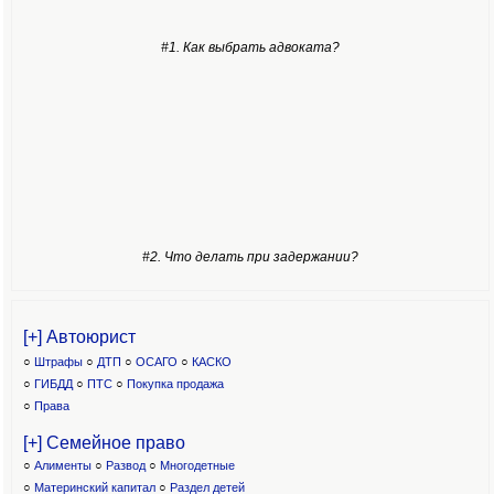
#1. Как выбрать адвоката?
#2. Что делать при задержании?
[+] Автоюрист
○
Штрафы
○
ДТП
○
ОСАГО
○
КАСКО
○
ГИБДД
○
ПТС
○
Покупка продажа
○
Права
[+] Семейное право
○
Алименты
○
Развод
○
Многодетные
○
Материнский капитал
○
Раздел детей