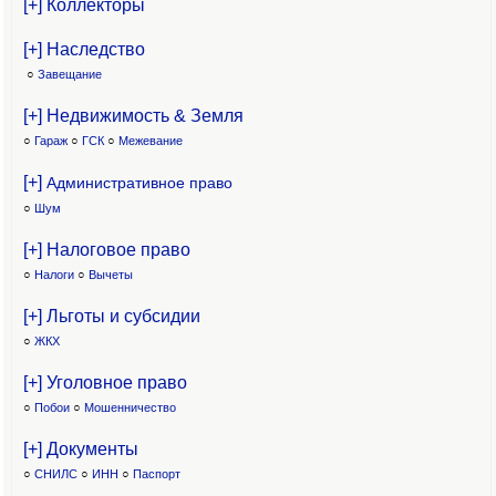
[+] Коллекторы
[+] Наследство
○
Завещание
[+] Недвижимость & Земля
○
Гараж
○
ГСК
○
Межевание
[+]
Административное право
○
Шум
[+] Налоговое право
○
Налоги
○
Вычеты
[+] Льготы и субсидии
○
ЖКХ
[+] Уголовное право
○
Побои
○
Мошенничество
[+] Документы
○
СНИЛС
○
ИНН
○
Паспорт