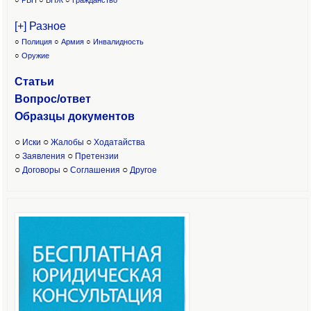
○
РВП
○
ВНЖ
○
Гражданство
[+] Разное
○
Полиция
○
Армия
○
Инвалидность
○
Оружие
Статьи
Вопрос/ответ
Образцы доку
ментов
○
○
○
Иски
Жалобы
Ходатайства
○
○
Заявления
Претензии
○
○
○
Договоры
Соглашения
Другое