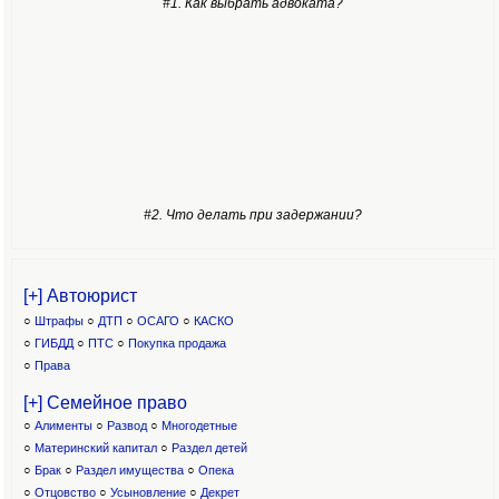
#1. Как выбрать адвоката?
#2. Что делать при задержании?
[+] Автоюрист
○
Штрафы
○
ДТП
○
ОСАГО
○
КАСКО
○
ГИБДД
○
ПТС
○
Покупка продажа
○
Права
[+] Семейное право
○
Алименты
○
Развод
○
Многодетные
○
Материнский капитал
○
Раздел детей
○
Брак
○
Раздел имущества
○
Опека
○
Отцовство
○
Усыновление
○
Декрет