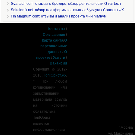
Gvartech com: отзывы о брокере, обзор деятельности G var tech
Solutionfx net: обзор платформы и отзывы об услугах Солюшн ФХ
Fin Magnum com: отзывы и анализ проекта Фин Магнум
Контакты
/
Соглашение
/
Карта сайта
/
О
персональных
данных
/
О
проекте
/
Услуги
/
Вакансии
Copyright © 2012-
2018,
ТопЮрист.РУ
.
* При любом
копировании или
заимствовании
материала ссылка
на источник
обязательна!
ТопЮрист
является
г.Москва
информационным
ул. Максимова