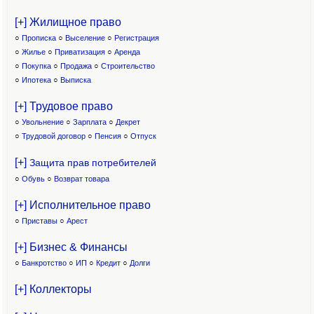
[+] Жилищное право
○
Прописка
○
Выселение
○
Регистрация
○
Жилье
○
Приватизация
○
Аренда
○
Покупка
○
Продажа
○
Строительство
○
Ипотека
○
Выписка
[+] Трудовое право
○
Увольнение
○
Зарплата
○
Декрет
○
Трудовой договор
○
Пенсия
○
Отпуск
[+]
Защита прав потребителей
○
Обувь
○
Возврат товара
[+] Исполнительное право
○
Приставы
○
Арест
[+] Бизнес & Финансы
○
Банкротство
○
ИП
○
Кредит
○
Долги
[+] Коллекторы