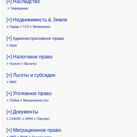
[+] Наследство
○
Завещание
[+] Недвижимость & Земля
○
Гараж
○
ГСК
○
Межевание
[+]
Административное право
○
Шум
[+] Налоговое право
○
Налоги
○
Вычеты
[+] Льготы и субсидии
○
ЖКХ
[+] Уголовное право
○
Побои
○
Мошенничество
[+] Документы
○
СНИЛС
○
ИНН
○
Паспорт
[+] Миграционное право