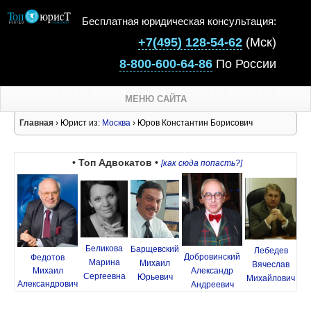
Бесплатная юридическая консультация:
+7(495) 128-54-62
(Мск)
8-800-600-64-86
По России
МЕНЮ САЙТА
Главная
› Юрист из:
Москва
› Юров Константин Борисович
• Топ Адвокатов •
[как сюда попасть?]
Беликова
Барщевский
Лебедев
Добровинский
Федотов
Марина
Михаил
Вячеслав
Михаил
Александр
Сергеевна
Юрьевич
Михайлович
Александрович
Андреевич