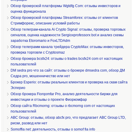
Обзор брокерской платформы Wgtdfg Com: отзывы инвесторов и
оценка функционала
Обзор брокерской платформы Streamforex: отзывы от клиентов
Стримфорекс, описание условий работы
Обзор телеграм-канала Ai Crypto Signal: отзывы, проверка торговых
сигналов, оценка надежности Sergioxprofessorx bot и анализ схемы
заработка Etoromario и FoxLTDAdm
Обзор телеграмм канала трейдера CryptoMax: отзывы инвесторов,
проверка торговли с Cryptosmaz
Обзор брокера bcsfx24: отзывы о trades bcsfx24 com от настоящих
пользователей
DM sedra pro что за сайт: отзывы о брокере dmsedra com, обзор ДМ
Седра pro, мошенничество или нет
Брокер Esperio: отзывы реальных клиентов и проверка на скам сайта
Эсперио
Обзор брокера Fiorqomfar Pro, анализ деятельности биржи для
инвестиции и отзывы о проекте Фиоркомфар
Обзор сайта Rbcmorng: отзывы о rbcmorng com от настоящих
пользователей
ABC Group: отзывы, обзор abcfx pro, что предлагает ABC Group LTD,
риски, развод или нет
Somoffia net: деятельность, отзывы о somof fia info