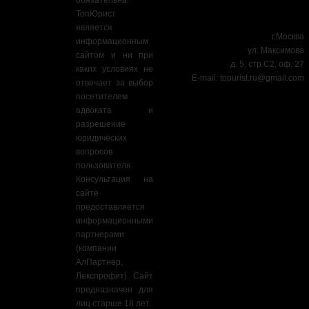
обязательна!
ТопЮрист
является
г.Москва
информационным
ул. Максимова
сайтом и ни при
д. 5, стр.С2, оф. 27
каких условиях не
E-mail:
topurist.ru@gmail.com
отвечает за выбор
посетителем
адвоката и
разрешение
юридических
вопросов
пользователя.
Консультация на
сайте
предоставляется
информационными
партнерами
(компании
АлПартнер,
Лекспрофит). Сайт
предназначен для
лиц старше 18 лет.