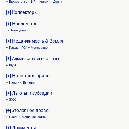
○
Банкротство
○
ИП
○
Кредит
○
Долги
[+] Коллекторы
[+] Наследство
○
Завещание
[+] Недвижимость & Земля
○
Гараж
○
ГСК
○
Межевание
[+]
Административное право
○
Шум
[+] Налоговое право
○
Налоги
○
Вычеты
[+] Льготы и субсидии
○
ЖКХ
[+] Уголовное право
○
Побои
○
Мошенничество
[+] Документы