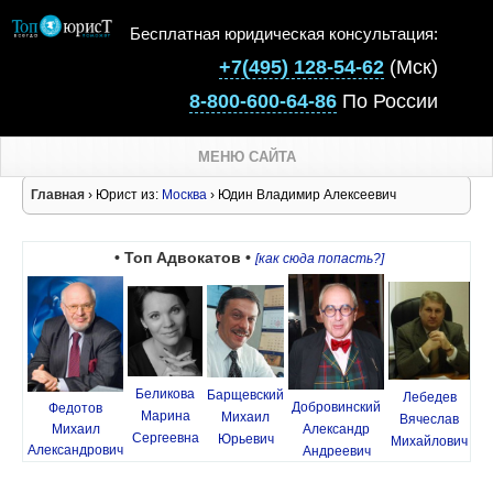
Бесплатная юридическая консультация:
+7(495) 128-54-62
(Мск)
8-800-600-64-86
По России
МЕНЮ САЙТА
Главная
› Юрист из:
Москва
› Юдин Владимир Алексеевич
• Топ Адвокатов •
[как сюда попасть?]
Беликова
Барщевский
Лебедев
Добровинский
Федотов
Марина
Михаил
Вячеслав
Михаил
Александр
Сергеевна
Юрьевич
Михайлович
Александрович
Андреевич