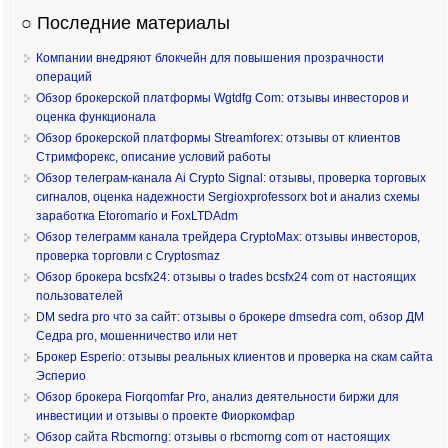
○ Последние материалы
Компании внедряют блокчейн для повышения прозрачности
операций
Обзор брокерской платформы Wgtdfg Com: отзывы инвесторов и
оценка функционала
Обзор брокерской платформы Streamforex: отзывы от клиентов
Стримфорекс, описание условий работы
Обзор телеграм-канала Ai Crypto Signal: отзывы, проверка торговых
сигналов, оценка надежности Sergioxprofessorx bot и анализ схемы
заработка Etoromario и FoxLTDAdm
Обзор телеграмм канала трейдера CryptoMax: отзывы инвесторов,
проверка торговли с Cryptosmaz
Обзор брокера bcsfx24: отзывы о trades bcsfx24 com от настоящих
пользователей
DM sedra pro что за сайт: отзывы о брокере dmsedra com, обзор ДМ
Седра pro, мошенничество или нет
Брокер Esperio: отзывы реальных клиентов и проверка на скам сайта
Эсперио
Обзор брокера Fiorqomfar Pro, анализ деятельности биржи для
инвестиции и отзывы о проекте Фиоркомфар
Обзор сайта Rbcmorng: отзывы о rbcmorng com от настоящих