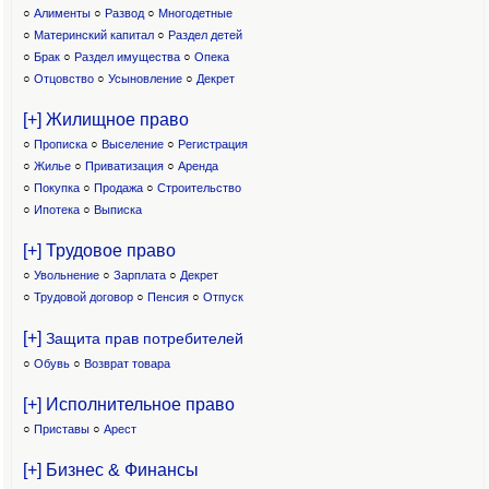
○
Алименты
○
Развод
○
Многодетные
○
Материнский капитал
○
Раздел детей
○
Брак
○
Раздел имущества
○
Опека
○
Отцовство
○
Усыновление
○
Декрет
[+] Жилищное право
○
Прописка
○
Выселение
○
Регистрация
○
Жилье
○
Приватизация
○
Аренда
○
Покупка
○
Продажа
○
Строительство
○
Ипотека
○
Выписка
[+] Трудовое право
○
Увольнение
○
Зарплата
○
Декрет
○
Трудовой договор
○
Пенсия
○
Отпуск
[+]
Защита прав потребителей
○
Обувь
○
Возврат товара
[+] Исполнительное право
○
Приставы
○
Арест
[+] Бизнес & Финансы