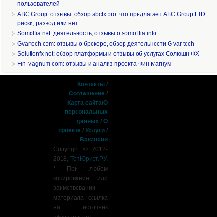
пользователей
ABC Group: отзывы, обзор abcfx pro, что предлагает ABC Group LTD,
риски, развод или нет
Somoffia net: деятельность, отзывы о somof fia info
Gvartech com: отзывы о брокере, обзор деятельности G var tech
Solutionfx net: обзор платформы и отзывы об услугах Солюшн ФХ
Fin Magnum com: отзывы и анализ проекта Фин Магнум
Контакты
/
Соглашение
/
Карта сайта
/
О
персональных
данных
/
О
проекте
/
Услуги
/
Вакансии
Copyright © 2012-
2018,
ТопЮрист.РУ
.
* При любом
копировании или
заимствовании
материала ссылка
на источник