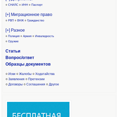
○
СНИЛС
○
ИНН
○
Паспорт
[+] Миграционное право
○
РВП
○
ВНЖ
○
Гражданство
[+] Разное
○
Полиция
○
Армия
○
Инвалидность
○
Оружие
Статьи
Вопрос/ответ
Образцы доку
ментов
○
○
○
Иски
Жалобы
Ходатайства
○
○
Заявления
Претензии
○
○
○
Договоры
Соглашения
Другое