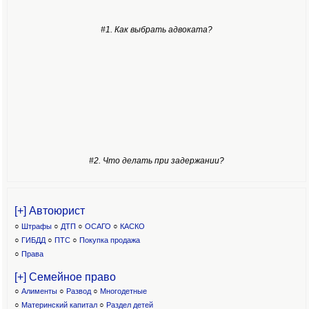
#1. Как выбрать адвоката?
#2. Что делать при задержании?
[+] Автоюрист
○
Штрафы
○
ДТП
○
ОСАГО
○
КАСКО
○
ГИБДД
○
ПТС
○
Покупка продажа
○
Права
[+] Семейное право
○
Алименты
○
Развод
○
Многодетные
○
Материнский капитал
○
Раздел детей