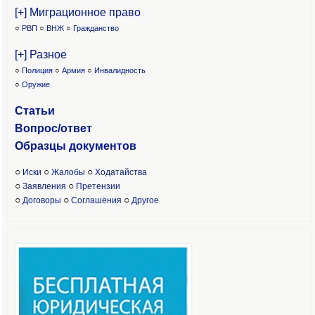
[+] Миграционное право
○
РВП
○
ВНЖ
○
Гражданство
[+] Разное
○
Полиция
○
Армия
○
Инвалидность
○
Оружие
Статьи
Вопрос/ответ
Образцы доку
ментов
○
○
○
Иски
Жалобы
Ходатайства
○
○
Заявления
Претензии
○
○
○
Договоры
Соглашения
Другое