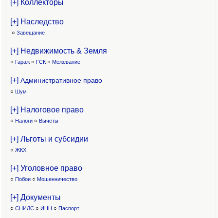
[+] Коллекторы
[+] Наследство
○
Завещание
[+] Недвижимость & Земля
○
Гараж
○
ГСК
○
Межевание
[+]
Административное право
○
Шум
[+] Налоговое право
○
Налоги
○
Вычеты
[+] Льготы и субсидии
○
ЖКХ
[+] Уголовное право
○
Побои
○
Мошенничество
[+] Документы
○
СНИЛС
○
ИНН
○
Паспорт