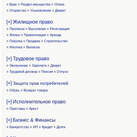
○
Брак
○
Раздел имущества
○
Опека
○
Отцовство
○
Усыновление
○
Декрет
[+] Жилищное право
○
Прописка
○
Выселение
○
Регистрация
○
Жилье
○
Приватизация
○
Аренда
○
Покупка
○
Продажа
○
Строительство
○
Ипотека
○
Выписка
[+] Трудовое право
○
Увольнение
○
Зарплата
○
Декрет
○
Трудовой договор
○
Пенсия
○
Отпуск
[+]
Защита прав потребителей
○
Обувь
○
Возврат товара
[+] Исполнительное право
○
Приставы
○
Арест
[+] Бизнес & Финансы
○
Банкротство
○
ИП
○
Кредит
○
Долги