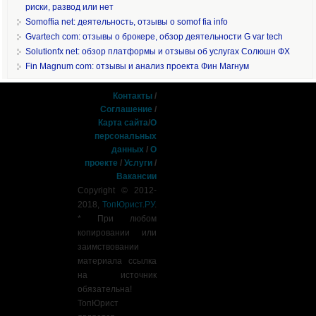
риски, развод или нет
Somoffia net: деятельность, отзывы о somof fia info
Gvartech com: отзывы о брокере, обзор деятельности G var tech
Solutionfx net: обзор платформы и отзывы об услугах Солюшн ФХ
Fin Magnum com: отзывы и анализ проекта Фин Магнум
Контакты
/
Соглашение
/
Карта сайта
/
О
персональных
данных
/
О
проекте
/
Услуги
/
Вакансии
Copyright © 2012-
2018,
ТопЮрист.РУ
.
* При любом
копировании или
заимствовании
материала ссылка
на источник
обязательна!
ТопЮрист