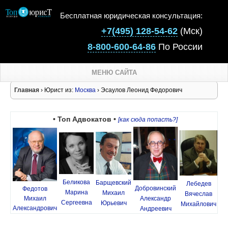
Бесплатная юридическая консультация:
+7(495) 128-54-62
(Мск)
8-800-600-64-86
По России
МЕНЮ САЙТА
Главная
› Юрист из:
Москва
› Эсаулов Леонид Федорович
• Топ Адвокатов •
[как сюда попасть?]
Беликова
Барщевский
Лебедев
Добровинский
Федотов
Марина
Михаил
Вячеслав
Михаил
Александр
Сергеевна
Юрьевич
Михайлович
Александрович
Андреевич