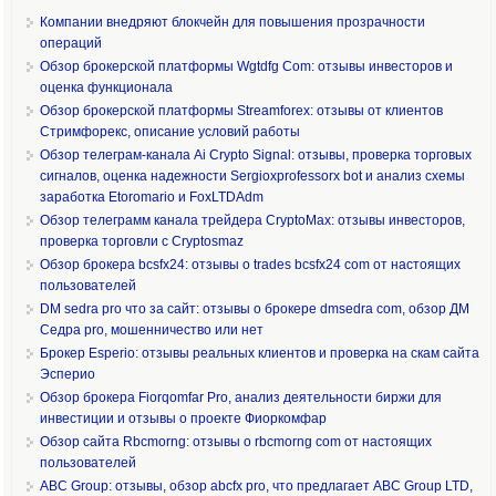
Компании внедряют блокчейн для повышения прозрачности
операций
Обзор брокерской платформы Wgtdfg Com: отзывы инвесторов и
оценка функционала
Обзор брокерской платформы Streamforex: отзывы от клиентов
Стримфорекс, описание условий работы
Обзор телеграм-канала Ai Crypto Signal: отзывы, проверка торговых
сигналов, оценка надежности Sergioxprofessorx bot и анализ схемы
заработка Etoromario и FoxLTDAdm
Обзор телеграмм канала трейдера CryptoMax: отзывы инвесторов,
проверка торговли с Cryptosmaz
Обзор брокера bcsfx24: отзывы о trades bcsfx24 com от настоящих
пользователей
DM sedra pro что за сайт: отзывы о брокере dmsedra com, обзор ДМ
Седра pro, мошенничество или нет
Брокер Esperio: отзывы реальных клиентов и проверка на скам сайта
Эсперио
Обзор брокера Fiorqomfar Pro, анализ деятельности биржи для
инвестиции и отзывы о проекте Фиоркомфар
Обзор сайта Rbcmorng: отзывы о rbcmorng com от настоящих
пользователей
ABC Group: отзывы, обзор abcfx pro, что предлагает ABC Group LTD,