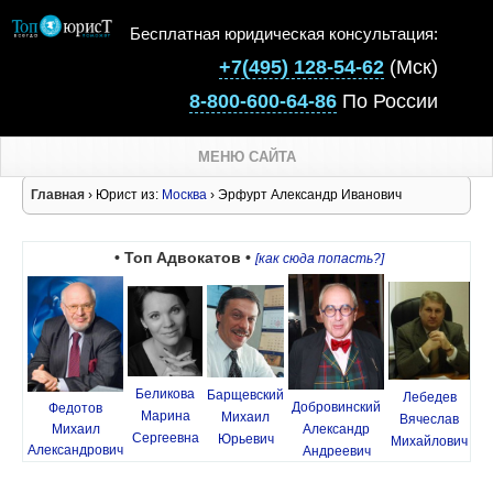
Бесплатная юридическая консультация:
+7(495) 128-54-62
(Мск)
8-800-600-64-86
По России
МЕНЮ САЙТА
Главная
› Юрист из:
Москва
› Эрфурт Александр Иванович
• Топ Адвокатов •
[как сюда попасть?]
Беликова
Барщевский
Лебедев
Добровинский
Федотов
Марина
Михаил
Вячеслав
Михаил
Александр
Сергеевна
Юрьевич
Михайлович
Александрович
Андреевич