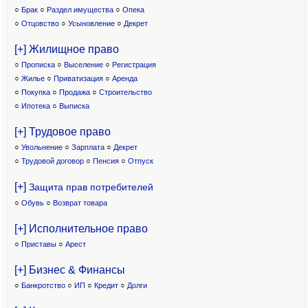
○
Брак
○
Раздел имущества
○
Опека
○
Отцовство
○
Усыновление
○
Декрет
[+] Жилищное право
○
Прописка
○
Выселение
○
Регистрация
○
Жилье
○
Приватизация
○
Аренда
○
Покупка
○
Продажа
○
Строительство
○
Ипотека
○
Выписка
[+] Трудовое право
○
Увольнение
○
Зарплата
○
Декрет
○
Трудовой договор
○
Пенсия
○
Отпуск
[+]
Защита прав потребителей
○
Обувь
○
Возврат товара
[+] Исполнительное право
○
Приставы
○
Арест
[+] Бизнес & Финансы
○
Банкротство
○
ИП
○
Кредит
○
Долги