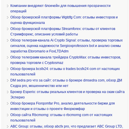
Компании внедряют блокчейн для повышения прозрачности
операций
Обзор брокерской платформы Wgtdfg Com: отзывы инвесторов и
оценка функционала
Обзор брокерской платформы Streamforex: отзывы от клиентов
Стримфорекс, описание условий работы
Обзор телеграм-канала Ai Crypto Signal: отзывы, проверка торговых
сигналов, оценка надежности Sergioxprofessorx bot и анализ схемы
заработка Etoromario и FoxLTDAdm
Обзор телеграмм канала трейдера CryptoMax: отзывы инвесторов,
проверка торговли с Cryptosmaz
Обзор брокера bcsfx24: отзывы о trades bcsfx24 com от настоящих
пользователей
DM sedra pro что за сайт: отзывы о брокере dmsedra com, обзор ДМ
Седра pro, мошенничество или нет
Брокер Esperio: отзывы реальных клиентов и проверка на скам сайта
Эсперио
Обзор брокера Fiorqomfar Pro, анализ деятельности биржи для
инвестиции и отзывы о проекте Фиоркомфар
Обзор сайта Rbcmorng: отзывы о rbcmorng com от настоящих
пользователей
ABC Group: отзывы, обзор abcfx pro, что предлагает ABC Group LTD,