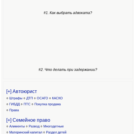
#1. Как выбрать адвоката?
#2. Что делать при задержании?
[+] Автоюрист
○
Штрафы
○
ДТП
○
ОСАГО
○
КАСКО
○
ГИБДД
○
ПТС
○
Покупка продажа
○
Права
[+] Семейное право
○
Алименты
○
Развод
○
Многодетные
○
Материнский капитал
○
Раздел детей