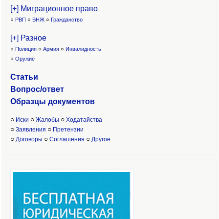
[+] Миграционное право
○
РВП
○
ВНЖ
○
Гражданство
[+] Разное
○
Полиция
○
Армия
○
Инвалидность
○
Оружие
Статьи
Вопрос/ответ
Образцы доку
ментов
○
○
○
Иски
Жалобы
Ходатайства
○
○
Заявления
Претензии
○
○
○
Договоры
Соглашения
Другое