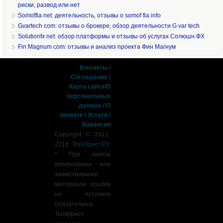
риски, развод или нет
Somoffia net: деятельность, отзывы о somof fia info
Gvartech com: отзывы о брокере, обзор деятельности G var tech
Solutionfx net: обзор платформы и отзывы об услугах Солюшн ФХ
Fin Magnum com: отзывы и анализ проекта Фин Магнум
Контакты
/
Соглашение
/
Карта сайта
/
О
персональных
данных
/
О
проекте
/
Услуги
/
Вакансии
Copyright © 2012-
2018,
ТопЮрист.РУ
.
* При любом
копировании или
заимствовании
материала ссылка
на источник
обязательна!
ТопЮрист