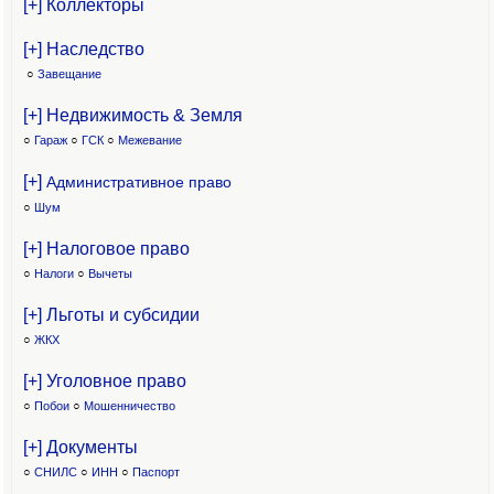
[+] Коллекторы
[+] Наследство
○
Завещание
[+] Недвижимость & Земля
○
Гараж
○
ГСК
○
Межевание
[+]
Административное право
○
Шум
[+] Налоговое право
○
Налоги
○
Вычеты
[+] Льготы и субсидии
○
ЖКХ
[+] Уголовное право
○
Побои
○
Мошенничество
[+] Документы
○
СНИЛС
○
ИНН
○
Паспорт