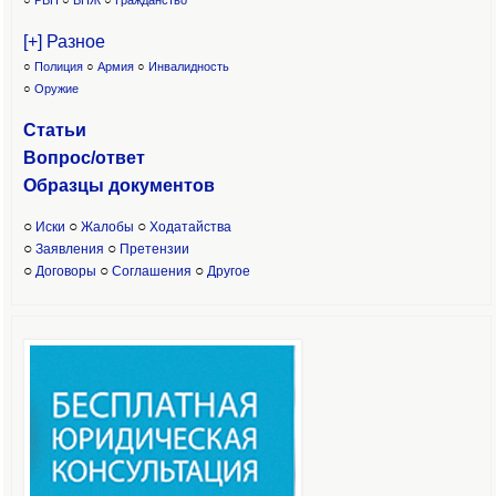
○
РВП
○
ВНЖ
○
Гражданство
[+] Разное
○
Полиция
○
Армия
○
Инвалидность
○
Оружие
Статьи
Вопрос/ответ
Образцы доку
ментов
○
○
○
Иски
Жалобы
Ходатайства
○
○
Заявления
Претензии
○
○
○
Договоры
Соглашения
Другое