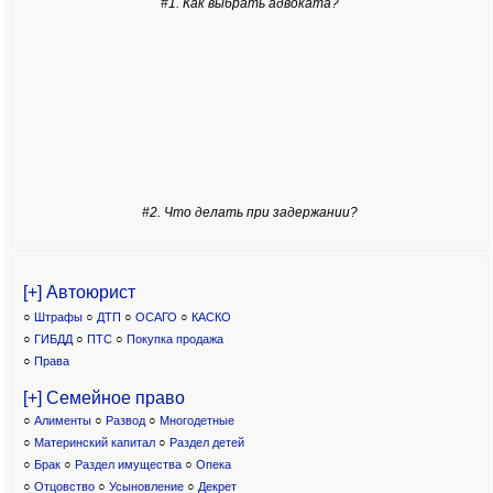
#1. Как выбрать адвоката?
#2. Что делать при задержании?
[+] Автоюрист
○
Штрафы
○
ДТП
○
ОСАГО
○
КАСКО
○
ГИБДД
○
ПТС
○
Покупка продажа
○
Права
[+] Семейное право
○
Алименты
○
Развод
○
Многодетные
○
Материнский капитал
○
Раздел детей
○
Брак
○
Раздел имущества
○
Опека
○
Отцовство
○
Усыновление
○
Декрет