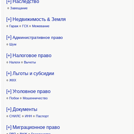
[+] Наследство
○
Завещание
[+] Недвижимость & Земля
○
Гараж
○
ГСК
○
Межевание
[+]
Административное право
○
Шум
[+] Налоговое право
○
Налоги
○
Вычеты
[+] Льготы и субсидии
○
ЖКХ
[+] Уголовное право
○
Побои
○
Мошенничество
[+] Документы
○
СНИЛС
○
ИНН
○
Паспорт
[+] Миграционное право