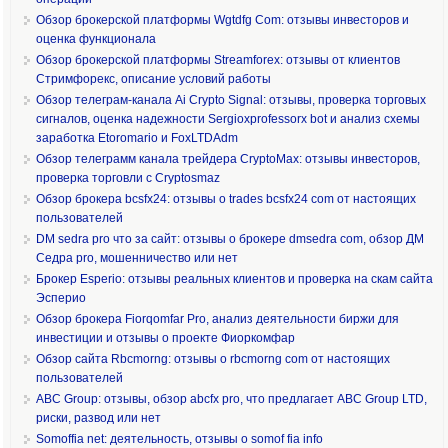
Обзор брокерской платформы Wgtdfg Com: отзывы инвесторов и
оценка функционала
Обзор брокерской платформы Streamforex: отзывы от клиентов
Стримфорекс, описание условий работы
Обзор телеграм-канала Ai Crypto Signal: отзывы, проверка торговых
сигналов, оценка надежности Sergioxprofessorx bot и анализ схемы
заработка Etoromario и FoxLTDAdm
Обзор телеграмм канала трейдера CryptoMax: отзывы инвесторов,
проверка торговли с Cryptosmaz
Обзор брокера bcsfx24: отзывы о trades bcsfx24 com от настоящих
пользователей
DM sedra pro что за сайт: отзывы о брокере dmsedra com, обзор ДМ
Седра pro, мошенничество или нет
Брокер Esperio: отзывы реальных клиентов и проверка на скам сайта
Эсперио
Обзор брокера Fiorqomfar Pro, анализ деятельности биржи для
инвестиции и отзывы о проекте Фиоркомфар
Обзор сайта Rbcmorng: отзывы о rbcmorng com от настоящих
пользователей
ABC Group: отзывы, обзор abcfx pro, что предлагает ABC Group LTD,
риски, развод или нет
Somoffia net: деятельность, отзывы о somof fia info