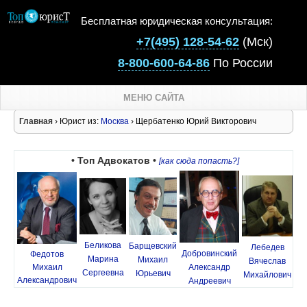
Бесплатная юридическая консультация:
+7(495) 128-54-62
(Мск)
8-800-600-64-86
По России
МЕНЮ САЙТА
Главная
› Юрист из:
Москва
› Щербатенко Юрий Викторович
• Топ Адвокатов •
[как сюда попасть?]
Беликова
Барщевский
Лебедев
Добровинский
Федотов
Марина
Михаил
Вячеслав
Михаил
Александр
Сергеевна
Юрьевич
Михайлович
Александрович
Андреевич