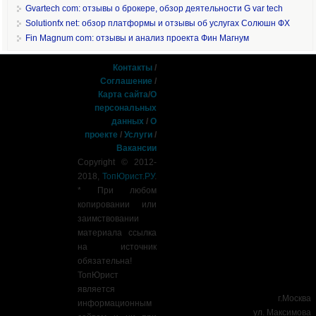
Gvartech com: отзывы о брокере, обзор деятельности G var tech
Solutionfx net: обзор платформы и отзывы об услугах Солюшн ФХ
Fin Magnum com: отзывы и анализ проекта Фин Магнум
Контакты
/
Соглашение
/
Карта сайта
/
О
персональных
данных
/
О
проекте
/
Услуги
/
Вакансии
Copyright © 2012-
2018,
ТопЮрист.РУ
.
* При любом
копировании или
заимствовании
материала ссылка
на источник
обязательна!
ТопЮрист
является
г.Москва
информационным
ул. Максимова