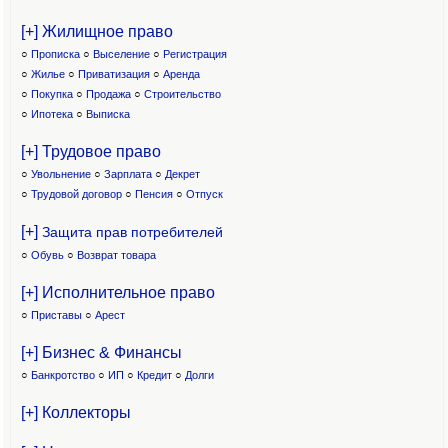
[+] Жилищное право
○
Прописка
○
Выселение
○
Регистрация
○
Жилье
○
Приватизация
○
Аренда
○
Покупка
○
Продажа
○
Строительство
○
Ипотека
○
Выписка
[+] Трудовое право
○
Увольнение
○
Зарплата
○
Декрет
○
Трудовой договор
○
Пенсия
○
Отпуск
[+]
Защита прав потребителей
○
Обувь
○
Возврат товара
[+] Исполнительное право
○
Приставы
○
Арест
[+] Бизнес & Финансы
○
Банкротство
○
ИП
○
Кредит
○
Долги
[+] Коллекторы