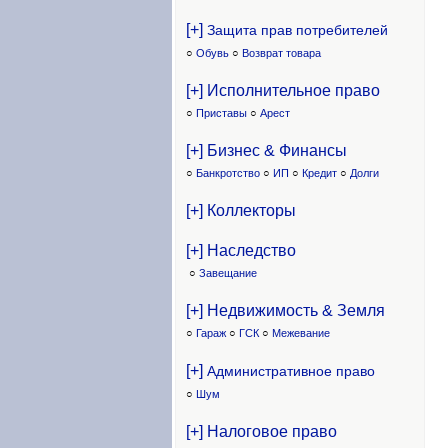
[+]
Защита прав потребителей
○
Обувь
○
Возврат товара
[+] Исполнительное право
○
Приставы
○
Арест
[+] Бизнес & Финансы
○
Банкротство
○
ИП
○
Кредит
○
Долги
[+] Коллекторы
[+] Наследство
○
Завещание
[+] Недвижимость & Земля
○
Гараж
○
ГСК
○
Межевание
[+]
Административное право
○
Шум
[+] Налоговое право