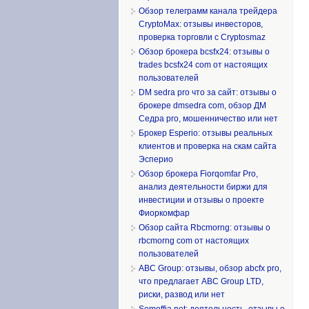
Обзор телеграмм канала трейдера
CryptoMax: отзывы инвесторов,
проверка торговли с Cryptosmaz
Обзор брокера bcsfx24: отзывы о
trades bcsfx24 com от настоящих
пользователей
DM sedra pro что за сайт: отзывы о
брокере dmsedra com, обзор ДМ
Седра pro, мошенничество или нет
Брокер Esperio: отзывы реальных
клиентов и проверка на скам сайта
Эсперио
Обзор брокера Fiorqomfar Pro,
анализ деятельности биржи для
инвестиции и отзывы о проекте
Фиоркомфар
Обзор сайта Rbcmorng: отзывы о
rbcmorng com от настоящих
пользователей
ABC Group: отзывы, обзор abcfx pro,
что предлагает ABC Group LTD,
риски, развод или нет
Somoffia net: деятельность, отзывы о