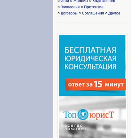
○
○
○
Иски
Жалобы
Ходатайства
○
○
Заявления
Претензии
○
○
○
Договоры
Соглашения
Другое