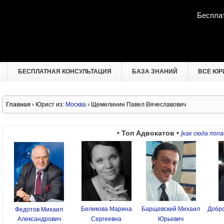
Беспла
БЕСПЛАТНАЯ КОНСУЛЬТАЦИЯ
БАЗА ЗНАНИЙ
ВСЕ ЮР
Главная
› Юрист из:
Москва
› Щемелинин Павел Вячеславович
• Топ Адвокатов •
[как сюда попа
Беликова Марина
Барщевский Михаил
Добро
Федотов Михаил
Александрович
Сергеевна
Юрьевич