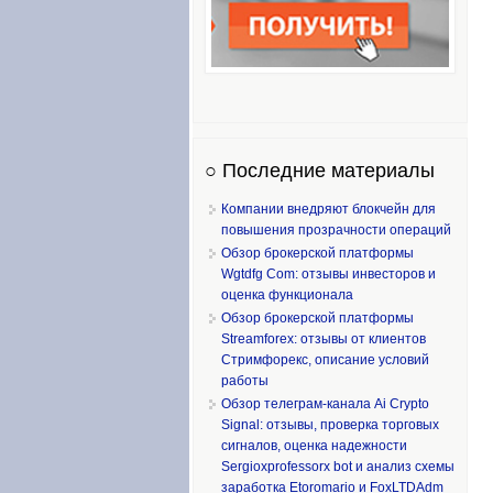
○ Последние материалы
Компании внедряют блокчейн для
повышения прозрачности операций
Обзор брокерской платформы
Wgtdfg Com: отзывы инвесторов и
оценка функционала
Обзор брокерской платформы
Streamforex: отзывы от клиентов
Стримфорекс, описание условий
работы
Обзор телеграм-канала Ai Crypto
Signal: отзывы, проверка торговых
сигналов, оценка надежности
Sergioxprofessorx bot и анализ схемы
заработка Etoromario и FoxLTDAdm