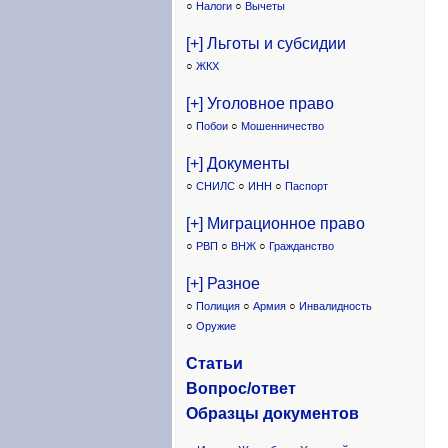
○
Налоги
○
Вычеты
[+] Льготы и субсидии
○
ЖКХ
[+] Уголовное право
○
Побои
○
Мошенничество
[+] Документы
○
СНИЛС
○
ИНН
○
Паспорт
[+] Миграционное право
○
РВП
○
ВНЖ
○
Гражданство
[+] Разное
○
Полиция
○
Армия
○
Инвалидность
○
Оружие
Статьи
Вопрос/ответ
Образцы доку
ментов