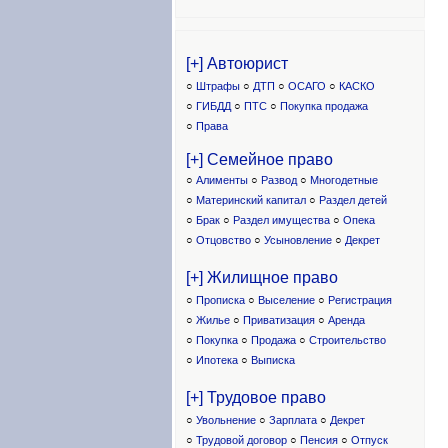
[+] Автоюрист
○
Штрафы
○
ДТП
○
ОСАГО
○
КАСКО
○
ГИБДД
○
ПТС
○
Покупка продажа
○
Права
[+] Семейное право
○
Алименты
○
Развод
○
Многодетные
○
Материнский капитал
○
Раздел детей
○
Брак
○
Раздел имущества
○
Опека
○
Отцовство
○
Усыновление
○
Декрет
[+] Жилищное право
○
Прописка
○
Выселение
○
Регистрация
○
Жилье
○
Приватизация
○
Аренда
○
Покупка
○
Продажа
○
Строительство
○
Ипотека
○
Выписка
[+] Трудовое право
○
Увольнение
○
Зарплата
○
Декрет
○
Трудовой договор
○
Пенсия
○
Отпуск