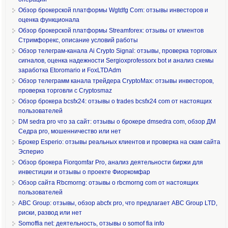
Обзор брокерской платформы Wgtdfg Com: отзывы инвесторов и
оценка функционала
Обзор брокерской платформы Streamforex: отзывы от клиентов
Стримфорекс, описание условий работы
Обзор телеграм-канала Ai Crypto Signal: отзывы, проверка торговых
сигналов, оценка надежности Sergioxprofessorx bot и анализ схемы
заработка Etoromario и FoxLTDAdm
Обзор телеграмм канала трейдера CryptoMax: отзывы инвесторов,
проверка торговли с Cryptosmaz
Обзор брокера bcsfx24: отзывы о trades bcsfx24 com от настоящих
пользователей
DM sedra pro что за сайт: отзывы о брокере dmsedra com, обзор ДМ
Седра pro, мошенничество или нет
Брокер Esperio: отзывы реальных клиентов и проверка на скам сайта
Эсперио
Обзор брокера Fiorqomfar Pro, анализ деятельности биржи для
инвестиции и отзывы о проекте Фиоркомфар
Обзор сайта Rbcmorng: отзывы о rbcmorng com от настоящих
пользователей
ABC Group: отзывы, обзор abcfx pro, что предлагает ABC Group LTD,
риски, развод или нет
Somoffia net: деятельность, отзывы о somof fia info