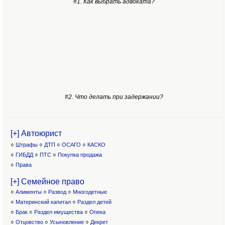
#1. Как выбрать адвоката?
#2. Что делать при задержании?
[+] Автоюрист
○
Штрафы
○
ДТП
○
ОСАГО
○
КАСКО
○
ГИБДД
○
ПТС
○
Покупка продажа
○
Права
[+] Семейное право
○
Алименты
○
Развод
○
Многодетные
○
Материнский капитал
○
Раздел детей
○
Брак
○
Раздел имущества
○
Опека
○
Отцовство
○
Усыновление
○
Декрет