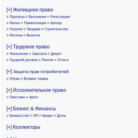
[+] Жилищное право
○
Прописка
○
Выселение
○
Регистрация
○
Жилье
○
Приватизация
○
Аренда
○
Покупка
○
Продажа
○
Строительство
○
Ипотека
○
Выписка
[+] Трудовое право
○
Увольнение
○
Зарплата
○
Декрет
○
Трудовой договор
○
Пенсия
○
Отпуск
[+]
Защита прав потребителей
○
Обувь
○
Возврат товара
[+] Исполнительное право
○
Приставы
○
Арест
[+] Бизнес & Финансы
○
Банкротство
○
ИП
○
Кредит
○
Долги
[+] Коллекторы