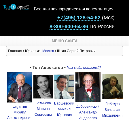
Бесплатная юридическая консультация:
+7(495) 128-54-62
(Мск)
8-800-600-64-86
По России
МЕНЮ САЙТА
Главная
› Юрист из:
Москва
› Штин Сергей Петрович
• Топ Адвокатов •
[как сюда попасть?]
Беликова
Барщевский
Лебедев
Добровинский
Федотов
Марина
Михаил
Вячеслав
Михаил
Александр
Сергеевна
Юрьевич
Михайлович
Александрович
Андреевич