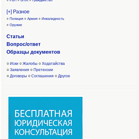
○
РВП
○
ВНЖ
○
Гражданство
[+] Разное
○
Полиция
○
Армия
○
Инвалидность
○
Оружие
Статьи
Вопрос/ответ
Образцы доку
ментов
○
○
○
Иски
Жалобы
Ходатайства
○
○
Заявления
Претензии
○
○
○
Договоры
Соглашения
Другое