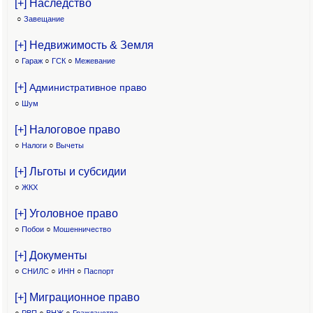
[+] Наследство
○
Завещание
[+] Недвижимость & Земля
○
Гараж
○
ГСК
○
Межевание
[+]
Административное право
○
Шум
[+] Налоговое право
○
Налоги
○
Вычеты
[+] Льготы и субсидии
○
ЖКХ
[+] Уголовное право
○
Побои
○
Мошенничество
[+] Документы
○
СНИЛС
○
ИНН
○
Паспорт
[+] Миграционное право