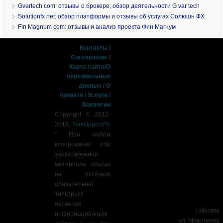
Gvartech com: отзывы о брокере, обзор деятельности G var tech
Solutionfx net: обзор платформы и отзывы об услугах Солюшн ФХ
Fin Magnum com: отзывы и анализ проекта Фин Магнум
Контакты
/
Соглашение
/
Карта сайта
/
О
персональных
данных
/
О
проекте
/
Услуги
/
Вакансии
Copyright © 2012-
2018,
ТопЮрист.РУ
.
* При любом
копировании или
заимствовании
материала ссылка
на источник
обязательна!
ТопЮрист
является
г.Москва
информационным
ул. Максимова