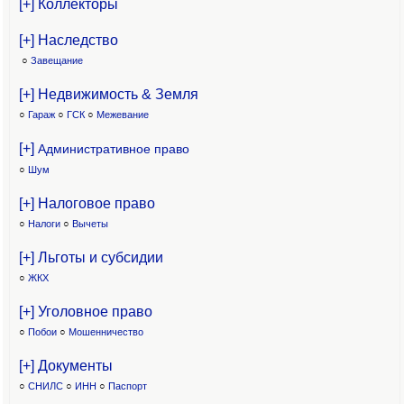
[+] Коллекторы
[+] Наследство
○
Завещание
[+] Недвижимость & Земля
○
Гараж
○
ГСК
○
Межевание
[+]
Административное право
○
Шум
[+] Налоговое право
○
Налоги
○
Вычеты
[+] Льготы и субсидии
○
ЖКХ
[+] Уголовное право
○
Побои
○
Мошенничество
[+] Документы
○
СНИЛС
○
ИНН
○
Паспорт