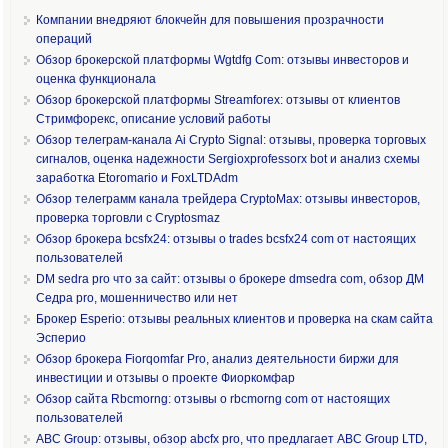
Компании внедряют блокчейн для повышения прозрачности
операций
Обзор брокерской платформы Wgtdfg Com: отзывы инвесторов и
оценка функционала
Обзор брокерской платформы Streamforex: отзывы от клиентов
Стримфорекс, описание условий работы
Обзор телеграм-канала Ai Crypto Signal: отзывы, проверка торговых
сигналов, оценка надежности Sergioxprofessorx bot и анализ схемы
заработка Etoromario и FoxLTDAdm
Обзор телеграмм канала трейдера CryptoMax: отзывы инвесторов,
проверка торговли с Cryptosmaz
Обзор брокера bcsfx24: отзывы о trades bcsfx24 com от настоящих
пользователей
DM sedra pro что за сайт: отзывы о брокере dmsedra com, обзор ДМ
Седра pro, мошенничество или нет
Брокер Esperio: отзывы реальных клиентов и проверка на скам сайта
Эсперио
Обзор брокера Fiorqomfar Pro, анализ деятельности биржи для
инвестиции и отзывы о проекте Фиоркомфар
Обзор сайта Rbcmorng: отзывы о rbcmorng com от настоящих
пользователей
ABC Group: отзывы, обзор abcfx pro, что предлагает ABC Group LTD,