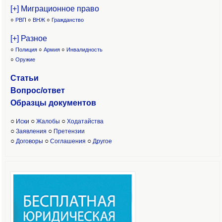
[+] Миграционное право
○
РВП
○
ВНЖ
○
Гражданство
[+] Разное
○
Полиция
○
Армия
○
Инвалидность
○
Оружие
Статьи
Вопрос/ответ
Образцы доку
ментов
○
○
○
Иски
Жалобы
Ходатайства
○
○
Заявления
Претензии
○
○
○
Договоры
Соглашения
Другое