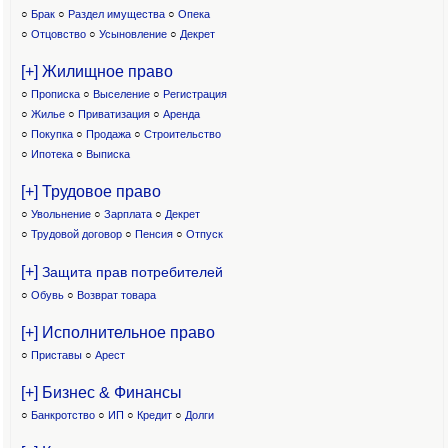
○
Брак
○
Раздел имущества
○
Опека
○
Отцовство
○
Усыновление
○
Декрет
[+] Жилищное право
○
Прописка
○
Выселение
○
Регистрация
○
Жилье
○
Приватизация
○
Аренда
○
Покупка
○
Продажа
○
Строительство
○
Ипотека
○
Выписка
[+] Трудовое право
○
Увольнение
○
Зарплата
○
Декрет
○
Трудовой договор
○
Пенсия
○
Отпуск
[+]
Защита прав потребителей
○
Обувь
○
Возврат товара
[+] Исполнительное право
○
Приставы
○
Арест
[+] Бизнес & Финансы
○
Банкротство
○
ИП
○
Кредит
○
Долги