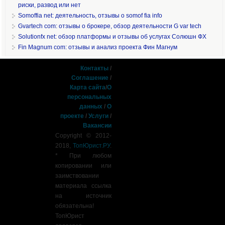
риски, развод или нет
Somoffia net: деятельность, отзывы о somof fia info
Gvartech com: отзывы о брокере, обзор деятельности G var tech
Solutionfx net: обзор платформы и отзывы об услугах Солюшн ФХ
Fin Magnum com: отзывы и анализ проекта Фин Магнум
Контакты
/
Соглашение
/
Карта сайта
/
О
персональных
данных
/
О
проекте
/
Услуги
/
Вакансии
Copyright © 2012-
2018,
ТопЮрист.РУ
.
* При любом
копировании или
заимствовании
материала ссылка
на источник
обязательна!
ТопЮрист