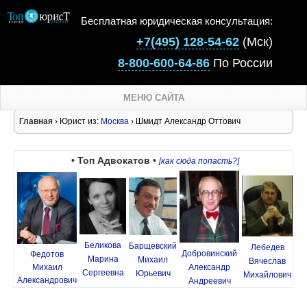
Бесплатная юридическая консультация:
+7(495) 128-54-62
(Мск)
8-800-600-64-86
По России
МЕНЮ САЙТА
Главная
› Юрист из:
Москва
› Шмидт Александр Оттович
• Топ Адвокатов •
[как сюда попасть?]
Беликова
Барщевский
Лебедев
Добровинский
Федотов
Марина
Михаил
Вячеслав
Михаил
Александр
Сергеевна
Юрьевич
Михайлович
Александрович
Андреевич