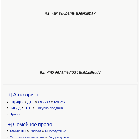
#1. Как выбрать адвоката?
#2. Что делать при задержании?
[+] Автоюрист
○
Штрафы
○
ДТП
○
ОСАГО
○
КАСКО
○
ГИБДД
○
ПТС
○
Покупка продажа
○
Права
[+] Семейное право
○
Алименты
○
Развод
○
Многодетные
○
Материнский капитал
○
Раздел детей