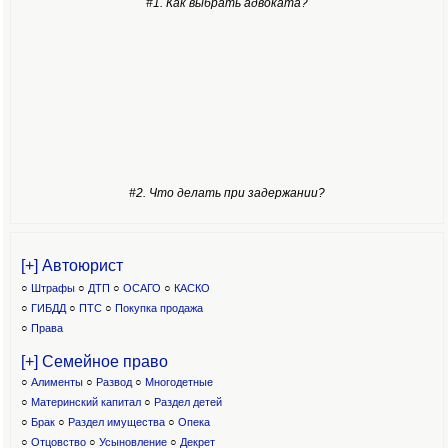
#1. Как выбрать адвоката?
#2. Что делать при задержании?
[+] Автоюрист
○
Штрафы
○
ДТП
○
ОСАГО
○
КАСКО
○
ГИБДД
○
ПТС
○
Покупка продажа
○
Права
[+] Семейное право
○
Алименты
○
Развод
○
Многодетные
○
Материнский капитал
○
Раздел детей
○
Брак
○
Раздел имущества
○
Опека
○
Отцовство
○
Усыновление
○
Декрет