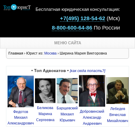
Бесплатная юридическая консультация:
+7(495) 128-54-62
(Мск)
8-800-600-64-86
По России
МЕНЮ САЙТА
Главная
› Юрист из:
Москва
› Ширина Мария Викторовна
• Топ Адвокатов •
[как сюда попасть?]
Беликова
Барщевский
Лебедев
Добровинский
Федотов
Марина
Михаил
Вячеслав
Михаил
Александр
Сергеевна
Юрьевич
Михайлович
Александрович
Андреевич