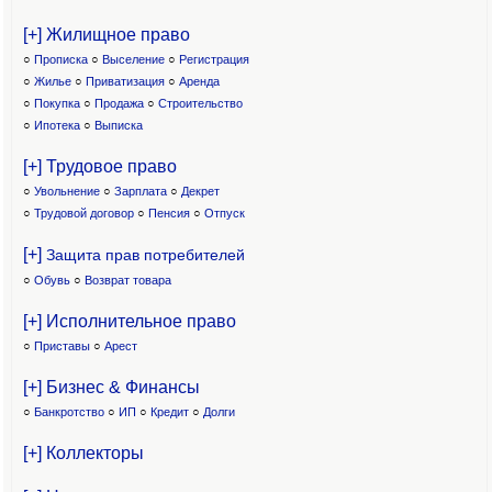
[+] Жилищное право
○
Прописка
○
Выселение
○
Регистрация
○
Жилье
○
Приватизация
○
Аренда
○
Покупка
○
Продажа
○
Строительство
○
Ипотека
○
Выписка
[+] Трудовое право
○
Увольнение
○
Зарплата
○
Декрет
○
Трудовой договор
○
Пенсия
○
Отпуск
[+]
Защита прав потребителей
○
Обувь
○
Возврат товара
[+] Исполнительное право
○
Приставы
○
Арест
[+] Бизнес & Финансы
○
Банкротство
○
ИП
○
Кредит
○
Долги
[+] Коллекторы