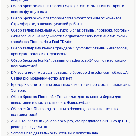
Обзор брокерской платформы Wgtdfg Com: отзывы инвесторов и
оценка функционала
Обзор брокерской платформы Streamforex: отзывы от клиентов
Стримфорекс, описание условий работы
Обзор телеграм-канала Ai Crypto Signal: отзывы, проверка торговых
сигналов, оценка надежности Sergioxprofessorx bot и анализ схемы
заработка Etoromario и FoxLTDAdm
Обзор телеграмм канала трейдера CryptoMax: отзывы инвесторов,
проверка торговли с Cryptosmaz
Обзор брокера bcsfx24: отзывы о trades bcsfx24 com от настоящих
пользователей
DM sedra pro что за сайт: отзывы о брокере dmsedra com, обзор ДМ
Седра pro, мошенничество или нет
Брокер Esperio: отзывы реальных клиентов и проверка на скам сайта
Эсперио
Обзор брокера Fiorqomfar Pro, анализ деятельности биржи для
инвестиции и отзывы о проекте Фиоркомфар
Обзор сайта Rbcmorng: отзывы о rbcmorng com от настоящих
пользователей
ABC Group: отзывы, обзор abcfx pro, что предлагает ABC Group LTD,
риски, развод или нет
Somoffia net: деятельность, отзывы о somof fia info