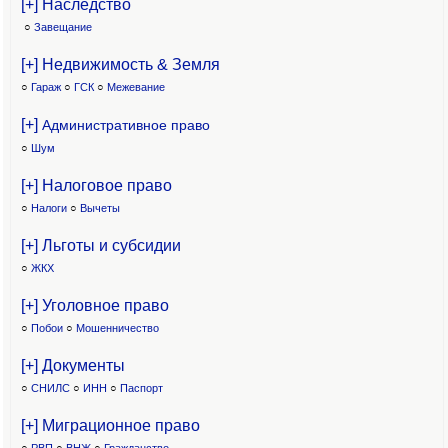
[+] Наследство
○
Завещание
[+] Недвижимость & Земля
○
Гараж
○
ГСК
○
Межевание
[+]
Административное право
○
Шум
[+] Налоговое право
○
Налоги
○
Вычеты
[+] Льготы и субсидии
○
ЖКХ
[+] Уголовное право
○
Побои
○
Мошенничество
[+] Документы
○
СНИЛС
○
ИНН
○
Паспорт
[+] Миграционное право