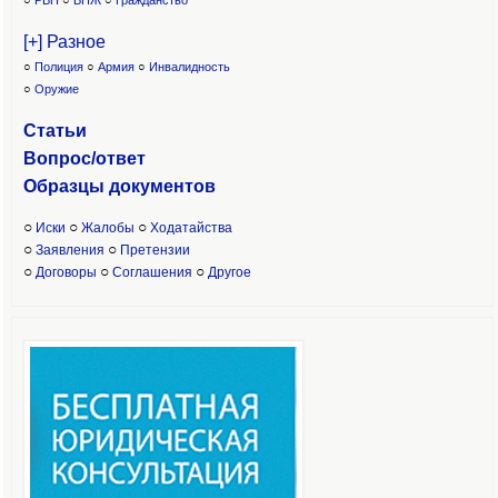
○
РВП
○
ВНЖ
○
Гражданство
[+] Разное
○
Полиция
○
Армия
○
Инвалидность
○
Оружие
Статьи
Вопрос/ответ
Образцы доку
ментов
○
○
○
Иски
Жалобы
Ходатайства
○
○
Заявления
Претензии
○
○
○
Договоры
Соглашения
Другое