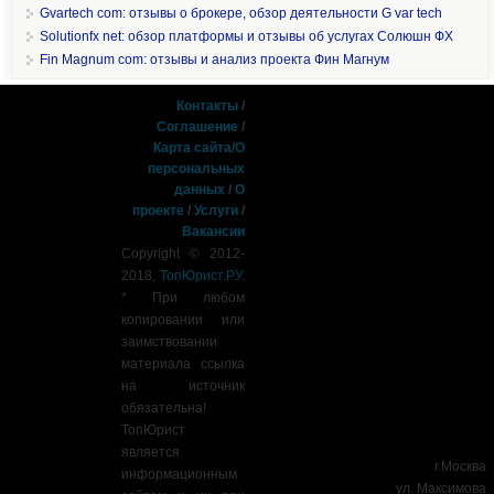
Gvartech com: отзывы о брокере, обзор деятельности G var tech
Solutionfx net: обзор платформы и отзывы об услугах Солюшн ФХ
Fin Magnum com: отзывы и анализ проекта Фин Магнум
Контакты
/
Соглашение
/
Карта сайта
/
О
персональных
данных
/
О
проекте
/
Услуги
/
Вакансии
Copyright © 2012-
2018,
ТопЮрист.РУ
.
* При любом
копировании или
заимствовании
материала ссылка
на источник
обязательна!
ТопЮрист
является
г.Москва
информационным
ул. Максимова