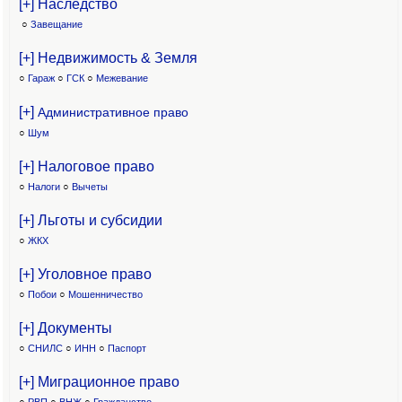
[+] Наследство
○
Завещание
[+] Недвижимость & Земля
○
Гараж
○
ГСК
○
Межевание
[+]
Административное право
○
Шум
[+] Налоговое право
○
Налоги
○
Вычеты
[+] Льготы и субсидии
○
ЖКХ
[+] Уголовное право
○
Побои
○
Мошенничество
[+] Документы
○
СНИЛС
○
ИНН
○
Паспорт
[+] Миграционное право