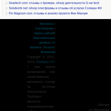
Gvartech com: отзывы о брокере, обзор деятельности G var tech
Solutionfx net: обзор платформы и отзывы об услугах Солюшн ФХ
Fin Magnum com: отзывы и анализ проекта Фин Магнум
Контакты
/
Соглашение
/
Карта сайта
/
О
персональных
данных
/
О
проекте
/
Услуги
/
Вакансии
Copyright © 2012-
2018,
ТопЮрист.РУ
.
* При любом
копировании или
заимствовании
материала ссылка
на источник
обязательна!
ТопЮрист
является
г.Москва
информационным
ул. Максимова