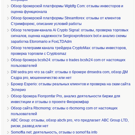
Обзор брокерской платформы Wgtdfg Com: отзывы инвесторов и
оценка функционала
Обзор брокерской платформы Streamforex: отзывы от клиентов
Стримфорекс, описание условий работы
Обзор телеграм-канала Ai Crypto Signal: отзывы, проверка торговых
сигналов, оценка надежности Sergioxprofessorx bot и анализ схемы
заработка Etoromario и FoxLTDAdm
Обзор телеграмм канала трейдера CryptoMax: отзывы инвесторов,
проверка торговли с Cryptosmaz
Обзор брокера bcsfx24: отзывы о trades bcsfx24 com от настоящих
пользователей
DM sedra pro что за сайт: отзывы о брокере dmsedra com, обзор ДМ
Седра pro, мошенничество или нет
Брокер Esperio: отзывы реальных клиентов и проверка на скам сайта
Эсперио
Обзор брокера Fiorqomfar Pro, анализ деятельности биржи для
инвестиции и отзывы о проекте Фиоркомфар
Обзор сайта Rbcmorng: отзывы о rbcmorng com от настоящих
пользователей
ABC Group: отзывы, обзор abcfx pro, что предлагает ABC Group LTD,
риски, развод или нет
Somoffia net: деятельность, отзывы о somof fia info