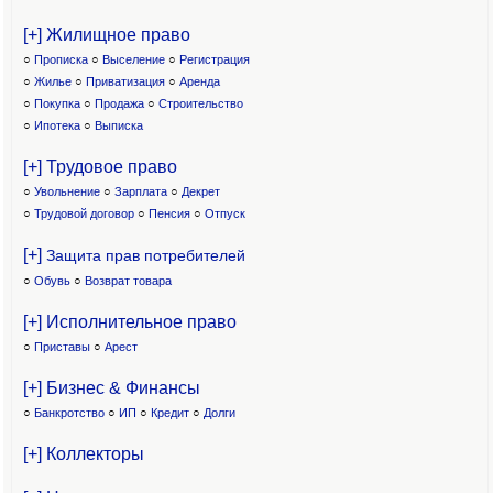
[+] Жилищное право
○
Прописка
○
Выселение
○
Регистрация
○
Жилье
○
Приватизация
○
Аренда
○
Покупка
○
Продажа
○
Строительство
○
Ипотека
○
Выписка
[+] Трудовое право
○
Увольнение
○
Зарплата
○
Декрет
○
Трудовой договор
○
Пенсия
○
Отпуск
[+]
Защита прав потребителей
○
Обувь
○
Возврат товара
[+] Исполнительное право
○
Приставы
○
Арест
[+] Бизнес & Финансы
○
Банкротство
○
ИП
○
Кредит
○
Долги
[+] Коллекторы