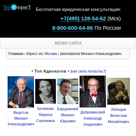
Бесплатная юридическая консультация:
+7(495) 128-54-62
(Мск)
8-800-600-64-86
По России
МЕНЮ САЙТА
Главная
› Юрист из:
Москва
› Шеповалов Михаил Александрович
• Топ Адвокатов •
[как сюда попасть?]
Беликова
Барщевский
Лебедев
Добровинский
Федотов
Марина
Михаил
Вячеслав
Михаил
Александр
Сергеевна
Юрьевич
Михайлович
Александрович
Андреевич