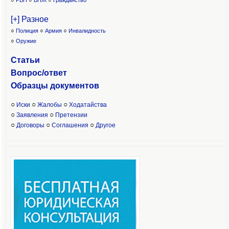
○
РВП
○
ВНЖ
○
Гражданство
[+] Разное
○
Полиция
○
Армия
○
Инвалидность
○
Оружие
Статьи
Вопрос/ответ
Образцы доку
ментов
○
○
○
Иски
Жалобы
Ходатайства
○
○
Заявления
Претензии
○
○
○
Договоры
Соглашения
Другое