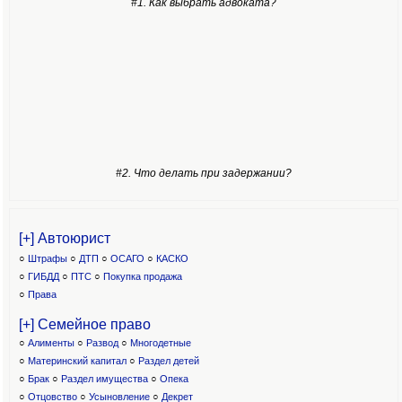
#1. Как выбрать адвоката?
#2. Что делать при задержании?
[+] Автоюрист
○
Штрафы
○
ДТП
○
ОСАГО
○
КАСКО
○
ГИБДД
○
ПТС
○
Покупка продажа
○
Права
[+] Семейное право
○
Алименты
○
Развод
○
Многодетные
○
Материнский капитал
○
Раздел детей
○
Брак
○
Раздел имущества
○
Опека
○
Отцовство
○
Усыновление
○
Декрет