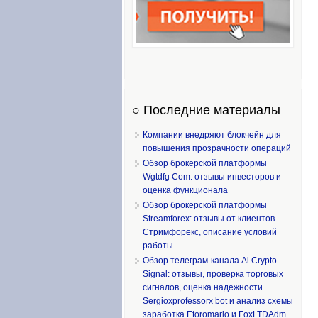
○ Последние материалы
Компании внедряют блокчейн для
повышения прозрачности операций
Обзор брокерской платформы
Wgtdfg Com: отзывы инвесторов и
оценка функционала
Обзор брокерской платформы
Streamforex: отзывы от клиентов
Стримфорекс, описание условий
работы
Обзор телеграм-канала Ai Crypto
Signal: отзывы, проверка торговых
сигналов, оценка надежности
Sergioxprofessorx bot и анализ схемы
заработка Etoromario и FoxLTDAdm