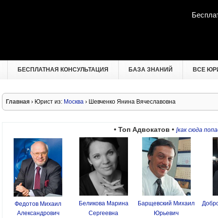
Беспла
БЕСПЛАТНАЯ КОНСУЛЬТАЦИЯ
БАЗА ЗНАНИЙ
ВСЕ ЮР
Главная
› Юрист из:
Москва
› Шевченко Янина Вячеславовна
• Топ Адвокатов •
[как сюда попа
Беликова Марина
Барщевский Михаил
Добро
Федотов Михаил
Александрович
Сергеевна
Юрьевич