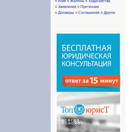
○
○
○
Иски
Жалобы
Ходатайства
○
○
Заявления
Претензии
○
○
○
Договоры
Соглашения
Другое