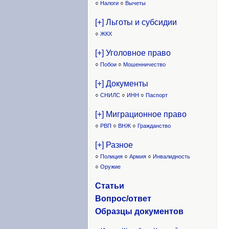
○
Налоги
○
Вычеты
[+] Льготы и субсидии
○
ЖКХ
[+] Уголовное право
○
Побои
○
Мошенничество
[+] Документы
○
СНИЛС
○
ИНН
○
Паспорт
[+] Миграционное право
○
РВП
○
ВНЖ
○
Гражданство
[+] Разное
○
Полиция
○
Армия
○
Инвалидность
○
Оружие
Статьи
Вопрос/ответ
Образцы доку
ментов