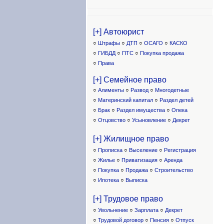
[+] Автоюрист
○
Штрафы
○
ДТП
○
ОСАГО
○
КАСКО
○
ГИБДД
○
ПТС
○
Покупка продажа
○
Права
[+] Семейное право
○
Алименты
○
Развод
○
Многодетные
○
Материнский капитал
○
Раздел детей
○
Брак
○
Раздел имущества
○
Опека
○
Отцовство
○
Усыновление
○
Декрет
[+] Жилищное право
○
Прописка
○
Выселение
○
Регистрация
○
Жилье
○
Приватизация
○
Аренда
○
Покупка
○
Продажа
○
Строительство
○
Ипотека
○
Выписка
[+] Трудовое право
○
Увольнение
○
Зарплата
○
Декрет
○
Трудовой договор
○
Пенсия
○
Отпуск