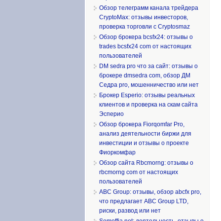
Обзор телеграмм канала трейдера
CryptoMax: отзывы инвесторов,
проверка торговли с Cryptosmaz
Обзор брокера bcsfx24: отзывы о
trades bcsfx24 com от настоящих
пользователей
DM sedra pro что за сайт: отзывы о
брокере dmsedra com, обзор ДМ
Седра pro, мошенничество или нет
Брокер Esperio: отзывы реальных
клиентов и проверка на скам сайта
Эсперио
Обзор брокера Fiorqomfar Pro,
анализ деятельности биржи для
инвестиции и отзывы о проекте
Фиоркомфар
Обзор сайта Rbcmorng: отзывы о
rbcmorng com от настоящих
пользователей
ABC Group: отзывы, обзор abcfx pro,
что предлагает ABC Group LTD,
риски, развод или нет
Somoffia net: деятельность, отзывы о