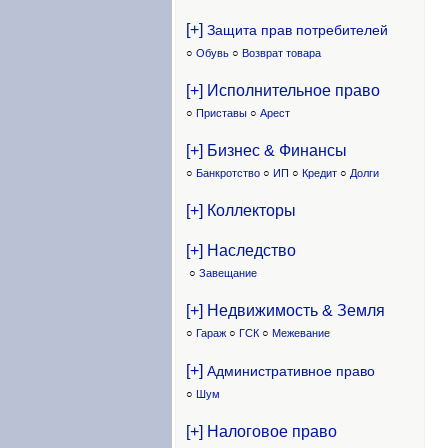
[+]
Защита прав потребителей
○
Обувь
○
Возврат товара
[+] Исполнительное право
○
Приставы
○
Арест
[+] Бизнес & Финансы
○
Банкротство
○
ИП
○
Кредит
○
Долги
[+] Коллекторы
[+] Наследство
○
Завещание
[+] Недвижимость & Земля
○
Гараж
○
ГСК
○
Межевание
[+]
Административное право
○
Шум
[+] Налоговое право