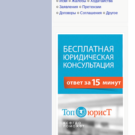
○
○
○
Иски
Жалобы
Ходатайства
○
○
Заявления
Претензии
○
○
○
Договоры
Соглашения
Другое