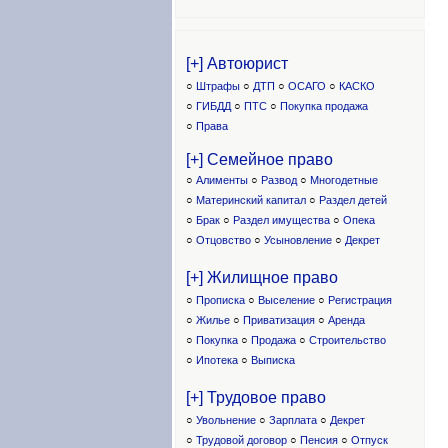
[+] Автоюрист
○
Штрафы
○
ДТП
○
ОСАГО
○
КАСКО
○
ГИБДД
○
ПТС
○
Покупка продажа
○
Права
[+] Семейное право
○
Алименты
○
Развод
○
Многодетные
○
Материнский капитал
○
Раздел детей
○
Брак
○
Раздел имущества
○
Опека
○
Отцовство
○
Усыновление
○
Декрет
[+] Жилищное право
○
Прописка
○
Выселение
○
Регистрация
○
Жилье
○
Приватизация
○
Аренда
○
Покупка
○
Продажа
○
Строительство
○
Ипотека
○
Выписка
[+] Трудовое право
○
Увольнение
○
Зарплата
○
Декрет
○
Трудовой договор
○
Пенсия
○
Отпуск