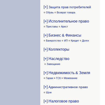
[+]
Защита прав потребителей
○
Обувь
○
Возврат товара
[+] Исполнительное право
○
Приставы
○
Арест
[+] Бизнес & Финансы
○
Банкротство
○
ИП
○
Кредит
○
Долги
[+] Коллекторы
[+] Наследство
○
Завещание
[+] Недвижимость & Земля
○
Гараж
○
ГСК
○
Межевание
[+]
Административное право
○
Шум
[+] Налоговое право