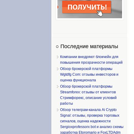
○ Последние материалы
Компании внедряют блокчейн для
повышения прозрачности операций
Обзор брокерской платформы
Wgtdfg Com: отзывы инвесторов и
оценка функционала
Обзор брокерской платформы
Streamforex: отзывы от клиентов
Стримфорекс, описание условий
работы
Обзор телеграм-канала Ai Crypto
Signal: отзывы, проверка торговых
сигналов, оценка надежности
Sergioxprofessorx bot и анализ схемы
заработка Etoromario и FoxLTDAdm