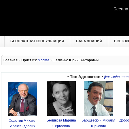
Беспла
БЕСПЛАТНАЯ КОНСУЛЬТАЦИЯ
БАЗА ЗНАНИЙ
ВСЕ ЮР
Главная
› Юрист из:
Москва
› Шевченко Юрий Викторович
• Топ Адвокатов •
[как сюда попа
Беликова Марина
Барщевский Михаил
Добро
Федотов Михаил
Александрович
Сергеевна
Юрьевич