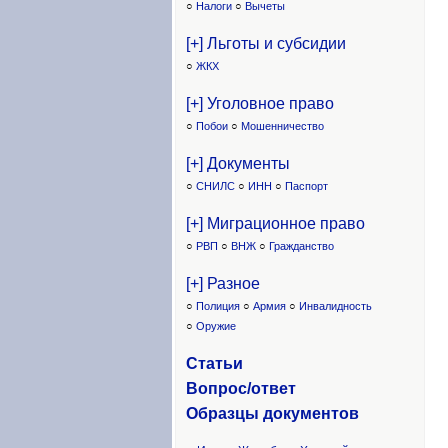
○
Налоги
○
Вычеты
[+] Льготы и субсидии
○
ЖКХ
[+] Уголовное право
○
Побои
○
Мошенничество
[+] Документы
○
СНИЛС
○
ИНН
○
Паспорт
[+] Миграционное право
○
РВП
○
ВНЖ
○
Гражданство
[+] Разное
○
Полиция
○
Армия
○
Инвалидность
○
Оружие
Статьи
Вопрос/ответ
Образцы доку
ментов