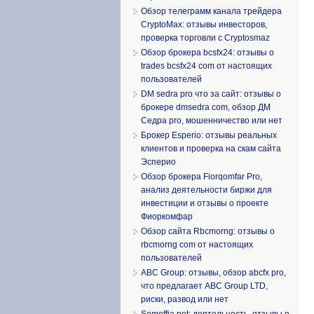
Обзор телеграмм канала трейдера
CryptoMax: отзывы инвесторов,
проверка торговли с Cryptosmaz
Обзор брокера bcsfx24: отзывы о
trades bcsfx24 com от настоящих
пользователей
DM sedra pro что за сайт: отзывы о
брокере dmsedra com, обзор ДМ
Седра pro, мошенничество или нет
Брокер Esperio: отзывы реальных
клиентов и проверка на скам сайта
Эсперио
Обзор брокера Fiorqomfar Pro,
анализ деятельности биржи для
инвестиции и отзывы о проекте
Фиоркомфар
Обзор сайта Rbcmorng: отзывы о
rbcmorng com от настоящих
пользователей
ABC Group: отзывы, обзор abcfx pro,
что предлагает ABC Group LTD,
риски, развод или нет
Somoffia net: деятельность, отзывы о