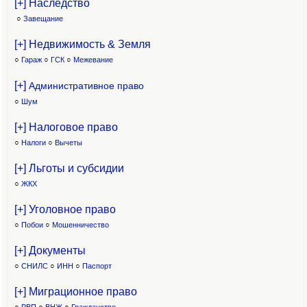
[+] Наследство
○
Завещание
[+] Недвижимость & Земля
○
Гараж
○
ГСК
○
Межевание
[+]
Административное право
○
Шум
[+] Налоговое право
○
Налоги
○
Вычеты
[+] Льготы и субсидии
○
ЖКХ
[+] Уголовное право
○
Побои
○
Мошенничество
[+] Документы
○
СНИЛС
○
ИНН
○
Паспорт
[+] Миграционное право