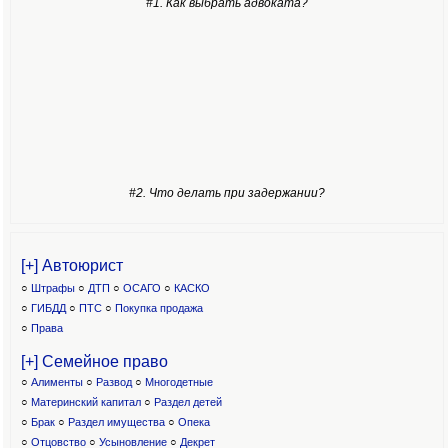
#1. Как выбрать адвоката?
#2. Что делать при задержании?
[+] Автоюрист
○
Штрафы
○
ДТП
○
ОСАГО
○
КАСКО
○
ГИБДД
○
ПТС
○
Покупка продажа
○
Права
[+] Семейное право
○
Алименты
○
Развод
○
Многодетные
○
Материнский капитал
○
Раздел детей
○
Брак
○
Раздел имущества
○
Опека
○
Отцовство
○
Усыновление
○
Декрет