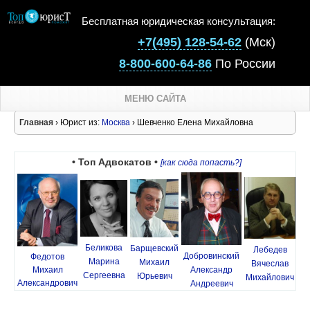
Бесплатная юридическая консультация:
+7(495) 128-54-62
(Мск)
8-800-600-64-86
По России
МЕНЮ САЙТА
Главная
› Юрист из:
Москва
› Шевченко Елена Михайловна
• Топ Адвокатов •
[как сюда попасть?]
Беликова
Барщевский
Лебедев
Добровинский
Федотов
Марина
Михаил
Вячеслав
Михаил
Александр
Сергеевна
Юрьевич
Михайлович
Александрович
Андреевич