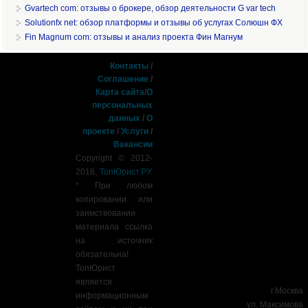
Gvartech com: отзывы о брокере, обзор деятельности G var tech
Solutionfx net: обзор платформы и отзывы об услугах Солюшн ФХ
Fin Magnum com: отзывы и анализ проекта Фин Магнум
Контакты
/
Соглашение
/
Карта сайта
/
О
персональных
данных
/
О
проекте
/
Услуги
/
Вакансии
Copyright © 2012-
2018,
ТопЮрист.РУ
.
* При любом
копировании или
заимствовании
материала ссылка
на источник
обязательна!
ТопЮрист
является
г.Москва
информационным
ул. Максимова