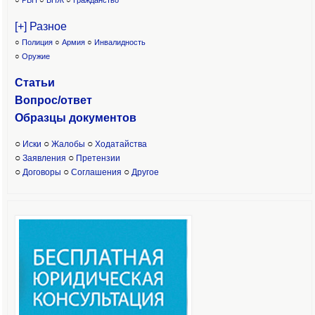
○
РВП
○
ВНЖ
○
Гражданство
[+] Разное
○
Полиция
○
Армия
○
Инвалидность
○
Оружие
Статьи
Вопрос/ответ
Образцы доку
ментов
○
○
○
Иски
Жалобы
Ходатайства
○
○
Заявления
Претензии
○
○
○
Договоры
Соглашения
Другое