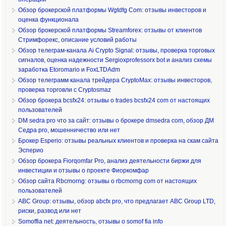
Обзор брокерской платформы Wgtdfg Com: отзывы инвесторов и
оценка функционала
Обзор брокерской платформы Streamforex: отзывы от клиентов
Стримфорекс, описание условий работы
Обзор телеграм-канала Ai Crypto Signal: отзывы, проверка торговых
сигналов, оценка надежности Sergioxprofessorx bot и анализ схемы
заработка Etoromario и FoxLTDAdm
Обзор телеграмм канала трейдера CryptoMax: отзывы инвесторов,
проверка торговли с Cryptosmaz
Обзор брокера bcsfx24: отзывы о trades bcsfx24 com от настоящих
пользователей
DM sedra pro что за сайт: отзывы о брокере dmsedra com, обзор ДМ
Седра pro, мошенничество или нет
Брокер Esperio: отзывы реальных клиентов и проверка на скам сайта
Эсперио
Обзор брокера Fiorqomfar Pro, анализ деятельности биржи для
инвестиции и отзывы о проекте Фиоркомфар
Обзор сайта Rbcmorng: отзывы о rbcmorng com от настоящих
пользователей
ABC Group: отзывы, обзор abcfx pro, что предлагает ABC Group LTD,
риски, развод или нет
Somoffia net: деятельность, отзывы о somof fia info