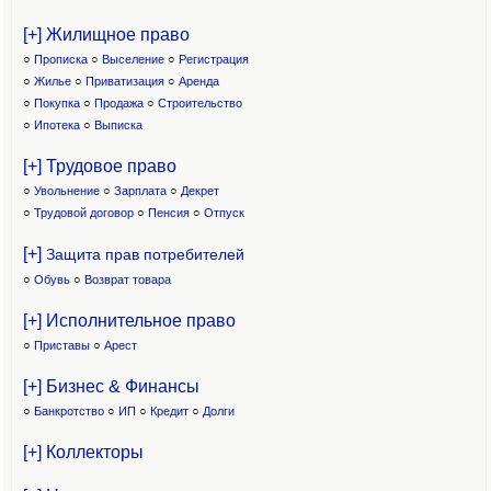
[+] Жилищное право
○
Прописка
○
Выселение
○
Регистрация
○
Жилье
○
Приватизация
○
Аренда
○
Покупка
○
Продажа
○
Строительство
○
Ипотека
○
Выписка
[+] Трудовое право
○
Увольнение
○
Зарплата
○
Декрет
○
Трудовой договор
○
Пенсия
○
Отпуск
[+]
Защита прав потребителей
○
Обувь
○
Возврат товара
[+] Исполнительное право
○
Приставы
○
Арест
[+] Бизнес & Финансы
○
Банкротство
○
ИП
○
Кредит
○
Долги
[+] Коллекторы