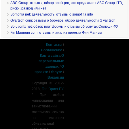
ABC Group: отзывы, обзор abcfx pro, что предлагает ABC Group LTD,
риски, развод или нет
Somoffia net: деятельность, отзывы о somof fia info
Gvartech com: отзывы о брокере, обзор деятельности G var tech
Solutionfx net: обзор платформы и отзывы об услугах Солюшн ФХ
Fin Magnum com: отзывы и анализ проекта Фин Магнум
Контакты
/
Соглашение
/
Карта сайта
/
О
персональных
данных
/
О
проекте
/
Услуги
/
Вакансии
Copyright © 2012-
2018,
ТопЮрист.РУ
.
* При любом
копировании или
заимствовании
материала ссылка
на источник
обязательна!