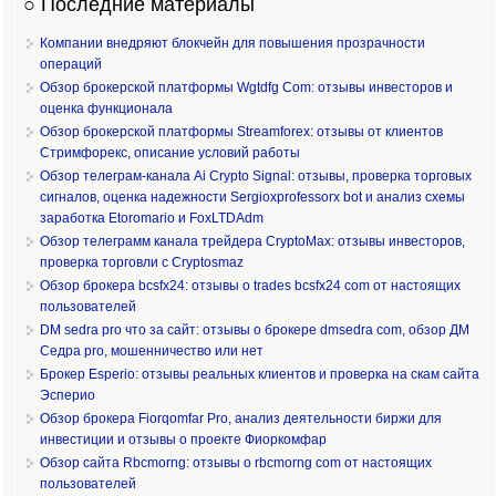
○ Последние материалы
Компании внедряют блокчейн для повышения прозрачности
операций
Обзор брокерской платформы Wgtdfg Com: отзывы инвесторов и
оценка функционала
Обзор брокерской платформы Streamforex: отзывы от клиентов
Стримфорекс, описание условий работы
Обзор телеграм-канала Ai Crypto Signal: отзывы, проверка торговых
сигналов, оценка надежности Sergioxprofessorx bot и анализ схемы
заработка Etoromario и FoxLTDAdm
Обзор телеграмм канала трейдера CryptoMax: отзывы инвесторов,
проверка торговли с Cryptosmaz
Обзор брокера bcsfx24: отзывы о trades bcsfx24 com от настоящих
пользователей
DM sedra pro что за сайт: отзывы о брокере dmsedra com, обзор ДМ
Седра pro, мошенничество или нет
Брокер Esperio: отзывы реальных клиентов и проверка на скам сайта
Эсперио
Обзор брокера Fiorqomfar Pro, анализ деятельности биржи для
инвестиции и отзывы о проекте Фиоркомфар
Обзор сайта Rbcmorng: отзывы о rbcmorng com от настоящих
пользователей