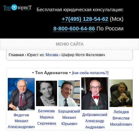
Бесплатная юридическая консультация:
+7(495) 128-54-62
(Мск)
8-800-600-64-86
По России
МЕНЮ САЙТА
Главная
› Юрист из:
Москва
› Шафир Мотя Фателевич
• Топ Адвокатов •
[как сюда попасть?]
Беликова
Барщевский
Лебедев
Добровинский
Федотов
Марина
Михаил
Вячеслав
Михаил
Александр
Сергеевна
Юрьевич
Михайлович
Александрович
Андреевич