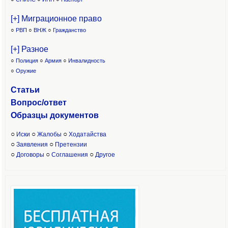
[+] Миграционное право
○
РВП
○
ВНЖ
○
Гражданство
[+] Разное
○
Полиция
○
Армия
○
Инвалидность
○
Оружие
Статьи
Вопрос/ответ
Образцы доку
ментов
○
○
○
Иски
Жалобы
Ходатайства
○
○
Заявления
Претензии
○
○
○
Договоры
Соглашения
Другое