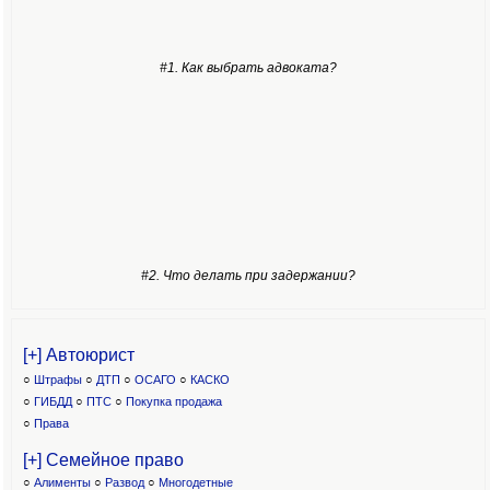
#1. Как выбрать адвоката?
#2. Что делать при задержании?
[+] Автоюрист
○
Штрафы
○
ДТП
○
ОСАГО
○
КАСКО
○
ГИБДД
○
ПТС
○
Покупка продажа
○
Права
[+] Семейное право
○
Алименты
○
Развод
○
Многодетные