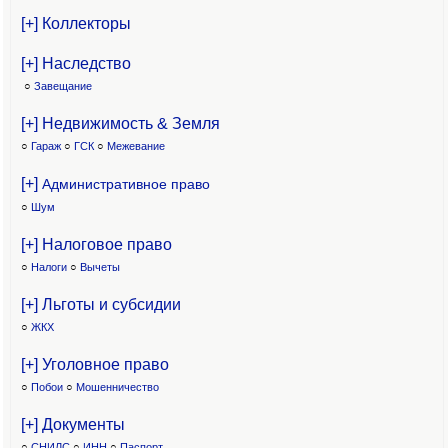
[+] Коллекторы
[+] Наследство
○
Завещание
[+] Недвижимость & Земля
○
Гараж
○
ГСК
○
Межевание
[+]
Административное право
○
Шум
[+] Налоговое право
○
Налоги
○
Вычеты
[+] Льготы и субсидии
○
ЖКХ
[+] Уголовное право
○
Побои
○
Мошенничество
[+] Документы
○
СНИЛС
○
ИНН
○
Паспорт