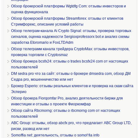
Обзор брокерской платформы Wgtdfg Com: отзывы инвесторов и
оценка функционала
Обзор брокерской платформы Streamforex: отзывы от клиентов
Стримфорекс, описание условий работы
Обзор телеграм-канала Ai Crypto Signal: отзывы, проверка торговых
сигналов, оценка надежности Sergioxprofessorx bot и анализ схемы
заработка Etoromario и FoxLTDAdm
Обзор телеграмм канала трейдера CryptoMax: отзывы инвесторов,
проверка торговли с Cryptosmaz
Обзор брокера bcsfx24: отзывы о trades bcsfx24 com от настоящих
пользователей
DM sedra pro что за сайт: отзывы о брокере dmsedra com, обзор ДМ
Седра pro, мошенничество или нет
Брокер Esperio: отзывы реальных клиентов и проверка на скам сайта
Эсперио
Обзор брокера Fiorqomfar Pro, анализ деятельности биржи для
инвестиции и отзывы о проекте Фиоркомфар
Обзор сайта Rbcmorng: отзывы о rbcmorng com от настоящих
пользователей
ABC Group: отзывы, обзор abcfx pro, что предлагает ABC Group LTD,
риски, развод или нет
Somoffia net: деятельность, отзывы о somof fia info