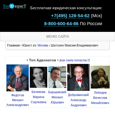
Бесплатная юридическая консультация:
+7(495) 128-54-62
(Мск)
8-800-600-64-86
По России
МЕНЮ САЙТА
Главная
› Юрист из:
Москва
› Шатохин Максим Владимирович
• Топ Адвокатов •
[как сюда попасть?]
Беликова
Барщевский
Лебедев
Добровинский
Федотов
Марина
Михаил
Вячеслав
Михаил
Александр
Сергеевна
Юрьевич
Михайлович
Александрович
Андреевич