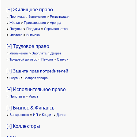
[+] Жилищное право
○
Прописка
○
Выселение
○
Регистрация
○
Жилье
○
Приватизация
○
Аренда
○
Покупка
○
Продажа
○
Строительство
○
Ипотека
○
Выписка
[+] Трудовое право
○
Увольнение
○
Зарплата
○
Декрет
○
Трудовой договор
○
Пенсия
○
Отпуск
[+]
Защита прав потребителей
○
Обувь
○
Возврат товара
[+] Исполнительное право
○
Приставы
○
Арест
[+] Бизнес & Финансы
○
Банкротство
○
ИП
○
Кредит
○
Долги
[+] Коллекторы