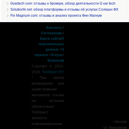
Gvartech com: отзывы о брокере, обзор деятельности G var tech
Solutionfx net: обзор платформы и отзывы об услугах Солюшн ФХ
Fin Magnum com: отзывы и анализ проекта Фин Магнум
Контакты
/
Соглашение
/
Карта сайта
/
О
персональных
данных
/
О
проекте
/
Услуги
/
Вакансии
Copyright © 2012-
2018,
ТопЮрист.РУ
.
* При любом
копировании или
заимствовании
материала ссылка
на источник
обязательна!
ТопЮрист
является
г.Москва
информационным
ул. Максимова