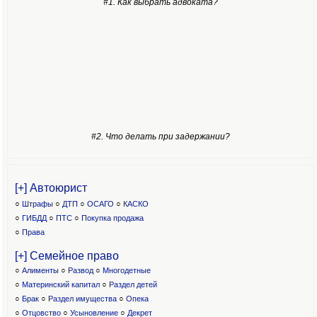
#1. Как выбрать адвоката?
#2. Что делать при задержании?
[+] Автоюрист
○
Штрафы
○
ДТП
○
ОСАГО
○
КАСКО
○
ГИБДД
○
ПТС
○
Покупка продажа
○
Права
[+] Семейное право
○
Алименты
○
Развод
○
Многодетные
○
Материнский капитал
○
Раздел детей
○
Брак
○
Раздел имущества
○
Опека
○
Отцовство
○
Усыновление
○
Декрет