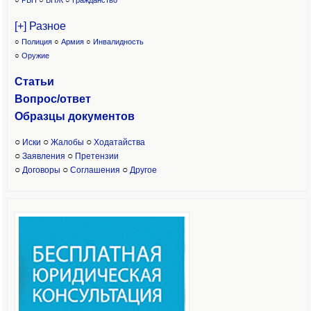
○
РВП
○
ВНЖ
○
Гражданство
[+] Разное
○
Полиция
○
Армия
○
Инвалидность
○
Оружие
Статьи
Вопрос/ответ
Образцы доку
ментов
○
○
○
Иски
Жалобы
Ходатайства
○
○
Заявления
Претензии
○
○
○
Договоры
Соглашения
Другое