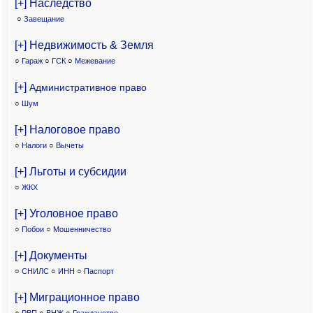
[+] Наследство
○
Завещание
[+] Недвижимость & Земля
○
Гараж
○
ГСК
○
Межевание
[+]
Административное право
○
Шум
[+] Налоговое право
○
Налоги
○
Вычеты
[+] Льготы и субсидии
○
ЖКХ
[+] Уголовное право
○
Побои
○
Мошенничество
[+] Документы
○
СНИЛС
○
ИНН
○
Паспорт
[+] Миграционное право