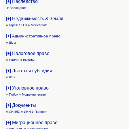
[+] Наследство
○
Завещание
[+] Недвижимость & Земля
○
Гараж
○
ГСК
○
Межевание
[+]
Административное право
○
Шум
[+] Налоговое право
○
Налоги
○
Вычеты
[+] Льготы и субсидии
○
ЖКХ
[+] Уголовное право
○
Побои
○
Мошенничество
[+] Документы
○
СНИЛС
○
ИНН
○
Паспорт
[+] Миграционное право