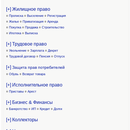
[+] Жилищное право
○
Прописка
○
Выселение
○
Регистрация
○
Жилье
○
Приватизация
○
Аренда
○
Покупка
○
Продажа
○
Строительство
○
Ипотека
○
Выписка
[+] Трудовое право
○
Увольнение
○
Зарплата
○
Декрет
○
Трудовой договор
○
Пенсия
○
Отпуск
[+]
Защита прав потребителей
○
Обувь
○
Возврат товара
[+] Исполнительное право
○
Приставы
○
Арест
[+] Бизнес & Финансы
○
Банкротство
○
ИП
○
Кредит
○
Долги
[+] Коллекторы