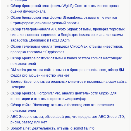
Обзор брокерской платформы Wgtdfg Com: отзывы инвесторов и
оценка функционала
Обзор брокерской платформы Streamforex: отзывы от клиентов
Стримфорекс, описание условий работы
Обзор телеграм-канала Ai Crypto Signal: отзывы, проверка торговых
сигналов, оценка надежности Sergioxprofessorx bot и анализ схемы
заработка Etoromario и FoxLTDAdm
Обзор телеграмм канала трейдера CryptoMax: отзывы инвесторов,
проверка торговли с Cryptosmaz
Обзор брокера bcsfx24: отзывы о trades bcsfx24 com от настоящих
пользователей
DM sedra pro что за сайт: отзывы о брокере dmsedra com, обзор ДМ
Седра pro, мошенничество или нет
Брокер Esperio: отзывы реальных клиентов и проверка на скам сайта
Эсперио
Обзор брокера Fiorqomfar Pro, анализ деятельности биржи для
инвестиции и отзывы о проекте Фиоркомфар
Обзор сайта Rbcmorng: отзывы о rbcmorng com от настоящих
пользователей
ABC Group: отзывы, обзор abcfx pro, что предлагает ABC Group LTD,
риски, развод или нет
Somoffia net: деятельность, отзывы о somof fia info