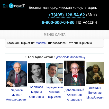
Бесплатная юридическая консультация:
+7(495) 128-54-62
(Мск)
8-800-600-64-86
По России
МЕНЮ САЙТА
Главная
› Юрист из:
Москва
› Шаповалова Наталия Юрьевна
• Топ Адвокатов •
[как сюда попасть?]
Беликова
Барщевский
Лебедев
Добровинский
Федотов
Марина
Михаил
Вячеслав
Михаил
Александр
Сергеевна
Юрьевич
Михайлович
Александрович
Андреевич