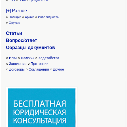
○
РВП
○
ВНЖ
○
Гражданство
[+] Разное
○
Полиция
○
Армия
○
Инвалидность
○
Оружие
Статьи
Вопрос/ответ
Образцы доку
ментов
○
○
○
Иски
Жалобы
Ходатайства
○
○
Заявления
Претензии
○
○
○
Договоры
Соглашения
Другое