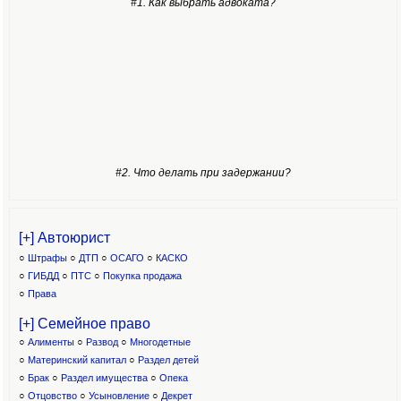
#1. Как выбрать адвоката?
#2. Что делать при задержании?
[+] Автоюрист
○
Штрафы
○
ДТП
○
ОСАГО
○
КАСКО
○
ГИБДД
○
ПТС
○
Покупка продажа
○
Права
[+] Семейное право
○
Алименты
○
Развод
○
Многодетные
○
Материнский капитал
○
Раздел детей
○
Брак
○
Раздел имущества
○
Опека
○
Отцовство
○
Усыновление
○
Декрет