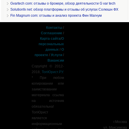
Gvartech com: отзывы о брокере, обзор деятельности G var tech
Solutionfx net: обзор платформы и отзывы об услугах Солюшн ФХ
Fin Magnum com: отзывы и анализ проекта Фин Магнум
Контакты
/
Соглашение
/
Карта сайта
/
О
персональных
данных
/
О
проекте
/
Услуги
/
Вакансии
Copyright © 2012-
2018,
ТопЮрист.РУ
.
* При любом
копировании или
заимствовании
материала ссылка
на источник
обязательна!
ТопЮрист
является
г.Москва
информационным
ул. Максимова