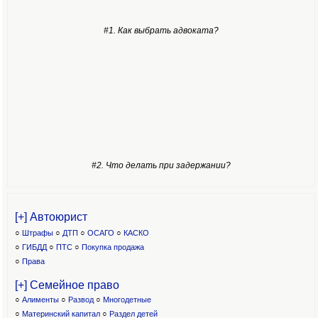
#1. Как выбрать адвоката?
#2. Что делать при задержании?
[+] Автоюрист
○
Штрафы
○
ДТП
○
ОСАГО
○
КАСКО
○
ГИБДД
○
ПТС
○
Покупка продажа
○
Права
[+] Семейное право
○
Алименты
○
Развод
○
Многодетные
○
Материнский капитал
○
Раздел детей