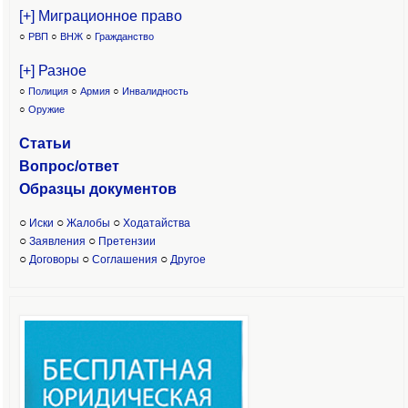
[+] Миграционное право
○
РВП
○
ВНЖ
○
Гражданство
[+] Разное
○
Полиция
○
Армия
○
Инвалидность
○
Оружие
Статьи
Вопрос/ответ
Образцы доку
ментов
○
○
○
Иски
Жалобы
Ходатайства
○
○
Заявления
Претензии
○
○
○
Договоры
Соглашения
Другое