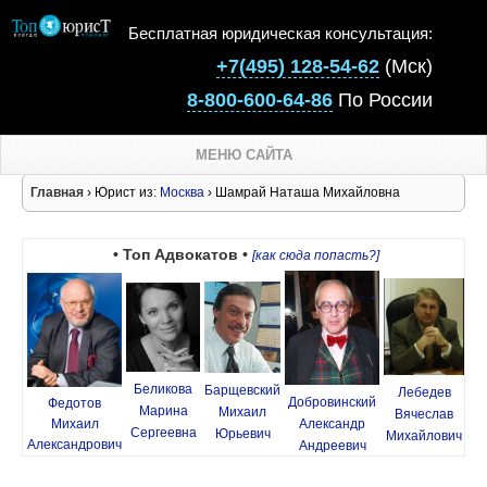
Бесплатная юридическая консультация:
+7(495) 128-54-62
(Мск)
8-800-600-64-86
По России
МЕНЮ САЙТА
Главная
› Юрист из:
Москва
› Шамрай Наташа Михайловна
• Топ Адвокатов •
[как сюда попасть?]
Беликова
Барщевский
Лебедев
Добровинский
Федотов
Марина
Михаил
Вячеслав
Михаил
Александр
Сергеевна
Юрьевич
Михайлович
Александрович
Андреевич