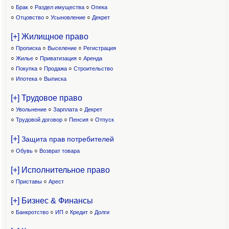
○
Брак
○
Раздел имущества
○
Опека
○
Отцовство
○
Усыновление
○
Декрет
[+] Жилищное право
○
Прописка
○
Выселение
○
Регистрация
○
Жилье
○
Приватизация
○
Аренда
○
Покупка
○
Продажа
○
Строительство
○
Ипотека
○
Выписка
[+] Трудовое право
○
Увольнение
○
Зарплата
○
Декрет
○
Трудовой договор
○
Пенсия
○
Отпуск
[+]
Защита прав потребителей
○
Обувь
○
Возврат товара
[+] Исполнительное право
○
Приставы
○
Арест
[+] Бизнес & Финансы
○
Банкротство
○
ИП
○
Кредит
○
Долги