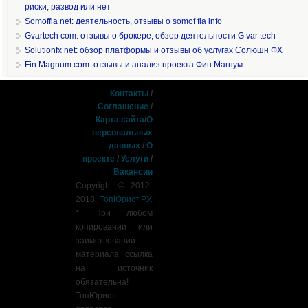
риски, развод или нет
Somoffia net: деятельность, отзывы о somof fia info
Gvartech com: отзывы о брокере, обзор деятельности G var tech
Solutionfx net: обзор платформы и отзывы об услугах Солюшн ФХ
Fin Magnum com: отзывы и анализ проекта Фин Магнум
Контакты
/
Соглашение
/
Карта сайта
/
О
персональных
данных
/
О
проекте
/
Услуги
/
Вакансии
Copyright © 2012-
2018,
ТопЮрист.РУ
.
* При любом
копировании или
заимствовании
материала ссылка
на источник
обязательна!
ТопЮрист