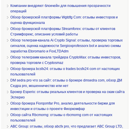
Компании внедряют блокчейн для повышения прозрачности
операций
Обзор брокерской платформы Wgtdfg Com: отзывы инвесторов и
оценка функционала
Обзор брокерской платформы Streamforex: отзывы от клиентов
Стримфорекс, описание условий работы
Обзор телеграм-канала Ai Crypto Signal: отзывы, проверка торговых
сигналов, оценка надежности Sergioxprofessorx bot и анализ схемы
заработка Etoromario и FoxLTDAdm
Обзор телеграмм канала трейдера CryptoMax: отзывы инвесторов,
проверка торговли с Cryptosmaz
Обзор брокера bcsfx24: отзывы о trades bcsfx24 com от настоящих
пользователей
DM sedra pro что за сайт: отзывы о брокере dmsedra com, обзор ДМ
Седра pro, мошенничество или нет
Брокер Esperio: отзывы реальных клиентов и проверка на скам сайта
Эсперио
Обзор брокера Fiorqomfar Pro, анализ деятельности биржи для
инвестиции и отзывы о проекте Фиоркомфар
Обзор сайта Rbcmorng: отзывы о rbcmorng com от настоящих
пользователей
ABC Group: отзывы, обзор abcfx pro, что предлагает ABC Group LTD,