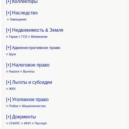
[+] Коллекторы
[+] Наследство
○
Завещание
[+] Недвижимость & Земля
○
Гараж
○
ГСК
○
Межевание
[+]
Административное право
○
Шум
[+] Налоговое право
○
Налоги
○
Вычеты
[+] Льготы и субсидии
○
ЖКХ
[+] Уголовное право
○
Побои
○
Мошенничество
[+] Документы
○
СНИЛС
○
ИНН
○
Паспорт