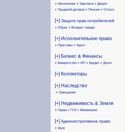
○
Увольнение
○
Зарплата
○
Декрет
○
Трудовой договор
○
Пенсия
○
Отпуск
[+]
Защита прав потребителей
○
Обувь
○
Возврат товара
[+] Исполнительное право
○
Приставы
○
Арест
[+] Бизнес & Финансы
○
Банкротство
○
ИП
○
Кредит
○
Долги
[+] Коллекторы
[+] Наследство
○
Завещание
[+] Недвижимость & Земля
○
Гараж
○
ГСК
○
Межевание
[+]
Административное право
○
Шум