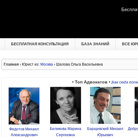
Беспла
БЕСПЛАТНАЯ КОНСУЛЬТАЦИЯ
БАЗА ЗНАНИЙ
ВСЕ ЮР
Главная
› Юрист из:
Москва
› Шалова Ольга Васильевна
• Топ Адвокатов •
[как сюда попа
Беликова Марина
Барщевский Михаил
Добро
Федотов Михаил
Александрович
Сергеевна
Юрьевич