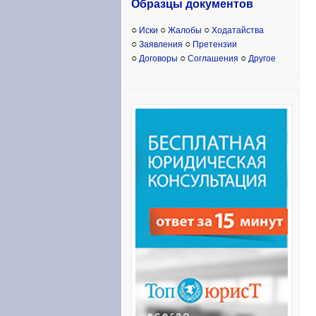
Образцы доку
ментов
○
○
○
Иски
Жалобы
Ходатайства
○
○
Заявления
Претензии
○
○
○
Договоры
Соглашения
Другое