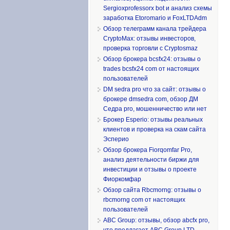
Sergioxprofessorx bot и анализ схемы
заработка Etoromario и FoxLTDAdm
Обзор телеграмм канала трейдера
CryptoMax: отзывы инвесторов,
проверка торговли с Cryptosmaz
Обзор брокера bcsfx24: отзывы о
trades bcsfx24 com от настоящих
пользователей
DM sedra pro что за сайт: отзывы о
брокере dmsedra com, обзор ДМ
Седра pro, мошенничество или нет
Брокер Esperio: отзывы реальных
клиентов и проверка на скам сайта
Эсперио
Обзор брокера Fiorqomfar Pro,
анализ деятельности биржи для
инвестиции и отзывы о проекте
Фиоркомфар
Обзор сайта Rbcmorng: отзывы о
rbcmorng com от настоящих
пользователей
ABC Group: отзывы, обзор abcfx pro,
что предлагает ABC Group LTD,