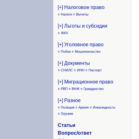
[+] Налоговое право
○
Налоги
○
Вычеты
[+] Льготы и субсидии
○
ЖКХ
[+] Уголовное право
○
Побои
○
Мошенничество
[+] Документы
○
СНИЛС
○
ИНН
○
Паспорт
[+] Миграционное право
○
РВП
○
ВНЖ
○
Гражданство
[+] Разное
○
Полиция
○
Армия
○
Инвалидность
○
Оружие
Статьи
Вопрос/ответ