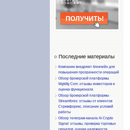
○ Последние материалы
Компании внедряют блокчейн для
повышения прозрачности операций
Обзор брокерской платформы
Wgtdfg Com: отзывы инвесторов и
оценка функционала
Обзор брокерской платформы
Streamforex: отзывы от клиентов
Стримфорекс, описание условий
работы
Обзор телеграм-канала Ai Crypto
Signal: отзывы, проверка торговых
сигналов, оценка надежности