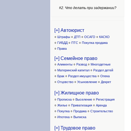
#2. Что делать при задержании?
[+] Автоюрист
○
Штрафы
○
ДТП
○
ОСАГО
○
КАСКО
○
ГИБДД
○
ПТС
○
Покупка продажа
○
Права
[+] Семейное право
○
Алименты
○
Развод
○
Многодетные
○
Материнский капитал
○
Раздел детей
○
Брак
○
Раздел имущества
○
Опека
○
Отцовство
○
Усыновление
○
Декрет
[+] Жилищное право
○
Прописка
○
Выселение
○
Регистрация
○
Жилье
○
Приватизация
○
Аренда
○
Покупка
○
Продажа
○
Строительство
○
Ипотека
○
Выписка
[+] Трудовое право