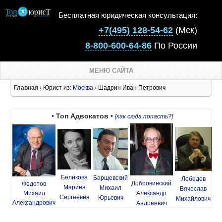
Бесплатная юридическая консультация:
+7(495) 128-54-62
(Мск)
8-800-600-64-86
По России
МЕНЮ САЙТА
Главная
› Юрист из:
Москва
› Шадрин Иван Петрович
• Топ Адвокатов •
[как сюда попасть?]
Беликова
Барщевский
Лебедев
Добровинский
Федотов
Марина
Михаил
Вячеслав
Михаил
Александр
Сергеевна
Юрьевич
Михайлович
Александрович
Андреевич