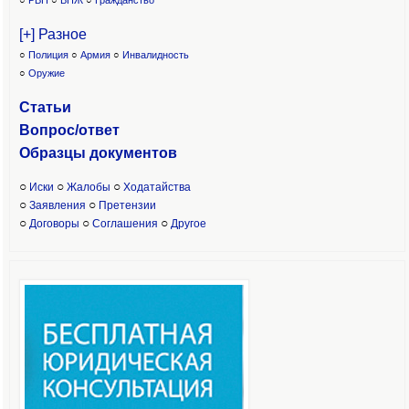
○
РВП
○
ВНЖ
○
Гражданство
[+] Разное
○
Полиция
○
Армия
○
Инвалидность
○
Оружие
Статьи
Вопрос/ответ
Образцы доку
ментов
○
○
○
Иски
Жалобы
Ходатайства
○
○
Заявления
Претензии
○
○
○
Договоры
Соглашения
Другое