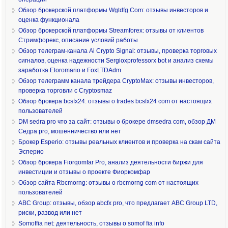
Обзор брокерской платформы Wgtdfg Com: отзывы инвесторов и
оценка функционала
Обзор брокерской платформы Streamforex: отзывы от клиентов
Стримфорекс, описание условий работы
Обзор телеграм-канала Ai Crypto Signal: отзывы, проверка торговых
сигналов, оценка надежности Sergioxprofessorx bot и анализ схемы
заработка Etoromario и FoxLTDAdm
Обзор телеграмм канала трейдера CryptoMax: отзывы инвесторов,
проверка торговли с Cryptosmaz
Обзор брокера bcsfx24: отзывы о trades bcsfx24 com от настоящих
пользователей
DM sedra pro что за сайт: отзывы о брокере dmsedra com, обзор ДМ
Седра pro, мошенничество или нет
Брокер Esperio: отзывы реальных клиентов и проверка на скам сайта
Эсперио
Обзор брокера Fiorqomfar Pro, анализ деятельности биржи для
инвестиции и отзывы о проекте Фиоркомфар
Обзор сайта Rbcmorng: отзывы о rbcmorng com от настоящих
пользователей
ABC Group: отзывы, обзор abcfx pro, что предлагает ABC Group LTD,
риски, развод или нет
Somoffia net: деятельность, отзывы о somof fia info