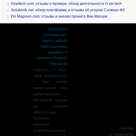
Gvartech com: отзывы о брокере, обзор деятельности G var tech
Solutionfx net: обзор платформы и отзывы об услугах Солюшн ФХ
Fin Magnum com: отзывы и анализ проекта Фин Магнум
Контакты
/
Соглашение
/
Карта сайта
/
О
персональных
данных
/
О
проекте
/
Услуги
/
Вакансии
Copyright © 2012-
2018,
ТопЮрист.РУ
.
* При любом
копировании или
заимствовании
материала ссылка
на источник
обязательна!
ТопЮрист
является
г.Москва
информационным
ул. Максимова