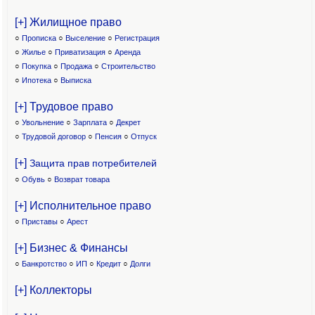
[+] Жилищное право
○
Прописка
○
Выселение
○
Регистрация
○
Жилье
○
Приватизация
○
Аренда
○
Покупка
○
Продажа
○
Строительство
○
Ипотека
○
Выписка
[+] Трудовое право
○
Увольнение
○
Зарплата
○
Декрет
○
Трудовой договор
○
Пенсия
○
Отпуск
[+]
Защита прав потребителей
○
Обувь
○
Возврат товара
[+] Исполнительное право
○
Приставы
○
Арест
[+] Бизнес & Финансы
○
Банкротство
○
ИП
○
Кредит
○
Долги
[+] Коллекторы