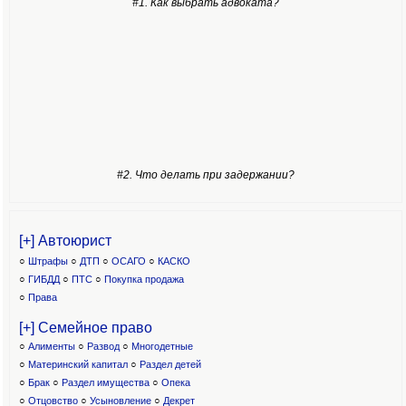
#1. Как выбрать адвоката?
#2. Что делать при задержании?
[+] Автоюрист
○
Штрафы
○
ДТП
○
ОСАГО
○
КАСКО
○
ГИБДД
○
ПТС
○
Покупка продажа
○
Права
[+] Семейное право
○
Алименты
○
Развод
○
Многодетные
○
Материнский капитал
○
Раздел детей
○
Брак
○
Раздел имущества
○
Опека
○
Отцовство
○
Усыновление
○
Декрет