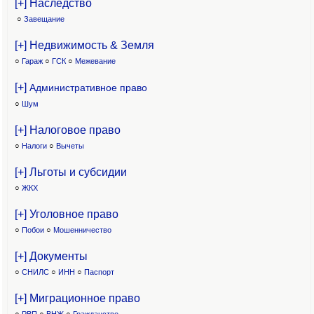
[+] Наследство
○
Завещание
[+] Недвижимость & Земля
○
Гараж
○
ГСК
○
Межевание
[+]
Административное право
○
Шум
[+] Налоговое право
○
Налоги
○
Вычеты
[+] Льготы и субсидии
○
ЖКХ
[+] Уголовное право
○
Побои
○
Мошенничество
[+] Документы
○
СНИЛС
○
ИНН
○
Паспорт
[+] Миграционное право