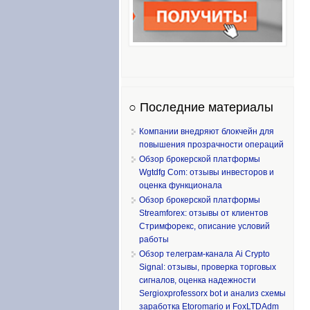
○ Последние материалы
Компании внедряют блокчейн для
повышения прозрачности операций
Обзор брокерской платформы
Wgtdfg Com: отзывы инвесторов и
оценка функционала
Обзор брокерской платформы
Streamforex: отзывы от клиентов
Стримфорекс, описание условий
работы
Обзор телеграм-канала Ai Crypto
Signal: отзывы, проверка торговых
сигналов, оценка надежности
Sergioxprofessorx bot и анализ схемы
заработка Etoromario и FoxLTDAdm