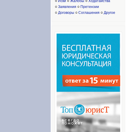
○
○
○
Иски
Жалобы
Ходатайства
○
○
Заявления
Претензии
○
○
○
Договоры
Соглашения
Другое