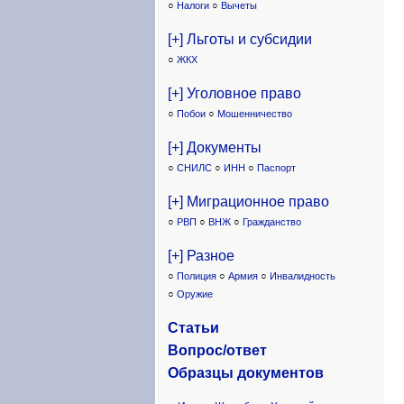
○
Налоги
○
Вычеты
[+] Льготы и субсидии
○
ЖКХ
[+] Уголовное право
○
Побои
○
Мошенничество
[+] Документы
○
СНИЛС
○
ИНН
○
Паспорт
[+] Миграционное право
○
РВП
○
ВНЖ
○
Гражданство
[+] Разное
○
Полиция
○
Армия
○
Инвалидность
○
Оружие
Статьи
Вопрос/ответ
Образцы доку
ментов