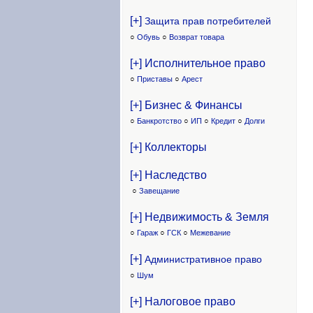
[+]
Защита прав потребителей
○
Обувь
○
Возврат товара
[+] Исполнительное право
○
Приставы
○
Арест
[+] Бизнес & Финансы
○
Банкротство
○
ИП
○
Кредит
○
Долги
[+] Коллекторы
[+] Наследство
○
Завещание
[+] Недвижимость & Земля
○
Гараж
○
ГСК
○
Межевание
[+]
Административное право
○
Шум
[+] Налоговое право