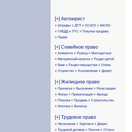
[+] Автоюрист
○
Штрафы
○
ДТП
○
ОСАГО
○
КАСКО
○
ГИБДД
○
ПТС
○
Покупка продажа
○
Права
[+] Семейное право
○
Алименты
○
Развод
○
Многодетные
○
Материнский капитал
○
Раздел детей
○
Брак
○
Раздел имущества
○
Опека
○
Отцовство
○
Усыновление
○
Декрет
[+] Жилищное право
○
Прописка
○
Выселение
○
Регистрация
○
Жилье
○
Приватизация
○
Аренда
○
Покупка
○
Продажа
○
Строительство
○
Ипотека
○
Выписка
[+] Трудовое право
○
Увольнение
○
Зарплата
○
Декрет
○
Трудовой договор
○
Пенсия
○
Отпуск