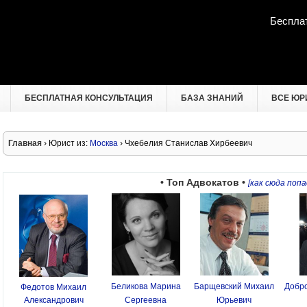
Беспла
БЕСПЛАТНАЯ КОНСУЛЬТАЦИЯ
БАЗА ЗНАНИЙ
ВСЕ ЮР
Главная
› Юрист из:
Москва
› Чхебелия Станислав Хирбеевич
• Топ Адвокатов •
[как сюда попа
Беликова Марина
Барщевский Михаил
Добро
Федотов Михаил
Александрович
Сергеевна
Юрьевич