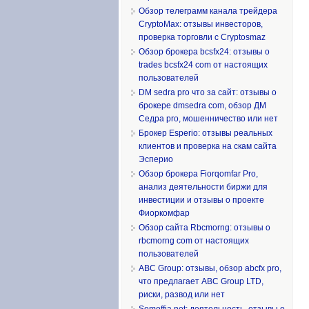
Обзор телеграмм канала трейдера
CryptoMax: отзывы инвесторов,
проверка торговли с Cryptosmaz
Обзор брокера bcsfx24: отзывы о
trades bcsfx24 com от настоящих
пользователей
DM sedra pro что за сайт: отзывы о
брокере dmsedra com, обзор ДМ
Седра pro, мошенничество или нет
Брокер Esperio: отзывы реальных
клиентов и проверка на скам сайта
Эсперио
Обзор брокера Fiorqomfar Pro,
анализ деятельности биржи для
инвестиции и отзывы о проекте
Фиоркомфар
Обзор сайта Rbcmorng: отзывы о
rbcmorng com от настоящих
пользователей
ABC Group: отзывы, обзор abcfx pro,
что предлагает ABC Group LTD,
риски, развод или нет
Somoffia net: деятельность, отзывы о