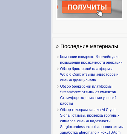
○ Последние материалы
Компании внедряют блокчейн для
повышения прозрачности операций
Обзор брокерской платформы
Wgtdfg Com: отзывы инвесторов и
оценка функционала
Обзор брокерской платформы
Streamforex: отзывы от клиентов
Стримфорекс, описание условий
работы
Обзор телеграм-канала Ai Crypto
Signal: отзывы, проверка торговых
сигналов, оценка надежности
Sergioxprofessorx bot и анализ схемы
заработка Etoromario и FoxLTDAdm