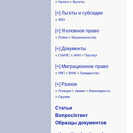
○
Налоги
○
Вычеты
[+] Льготы и субсидии
○
ЖКХ
[+] Уголовное право
○
Побои
○
Мошенничество
[+] Документы
○
СНИЛС
○
ИНН
○
Паспорт
[+] Миграционное право
○
РВП
○
ВНЖ
○
Гражданство
[+] Разное
○
Полиция
○
Армия
○
Инвалидность
○
Оружие
Статьи
Вопрос/ответ
Образцы доку
ментов