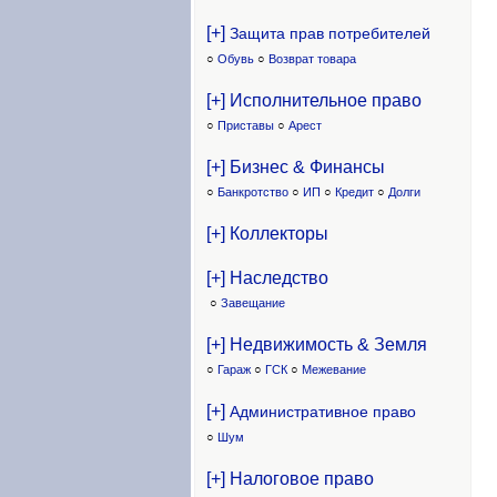
[+]
Защита прав потребителей
○
Обувь
○
Возврат товара
[+] Исполнительное право
○
Приставы
○
Арест
[+] Бизнес & Финансы
○
Банкротство
○
ИП
○
Кредит
○
Долги
[+] Коллекторы
[+] Наследство
○
Завещание
[+] Недвижимость & Земля
○
Гараж
○
ГСК
○
Межевание
[+]
Административное право
○
Шум
[+] Налоговое право