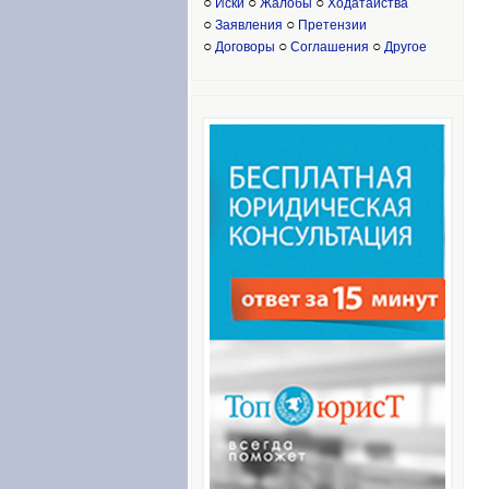
○
○
○
Иски
Жалобы
Ходатайства
○
○
Заявления
Претензии
○
○
○
Договоры
Соглашения
Другое