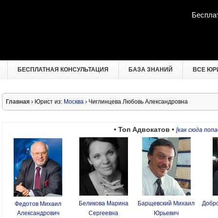
Беспла
БЕСПЛАТНАЯ КОНСУЛЬТАЦИЯ
БАЗА ЗНАНИЙ
ВСЕ ЮР
Главная
› Юрист из:
Москва
› Чиглинцева Любовь Александровна
• Топ Адвокатов •
[как сюда попа
Беликова Марина
Барщевский Михаил
Добро
Федотов Михаил
Александрович
Сергеевна
Юрьевич