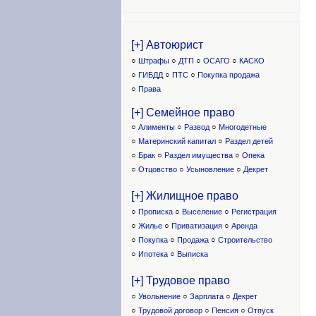
[+] Автоюрист
○
Штрафы
○
ДТП
○
ОСАГО
○
КАСКО
○
ГИБДД
○
ПТС
○
Покупка продажа
○
Права
[+] Семейное право
○
Алименты
○
Развод
○
Многодетные
○
Материнский капитал
○
Раздел детей
○
Брак
○
Раздел имущества
○
Опека
○
Отцовство
○
Усыновление
○
Декрет
[+] Жилищное право
○
Прописка
○
Выселение
○
Регистрация
○
Жилье
○
Приватизация
○
Аренда
○
Покупка
○
Продажа
○
Строительство
○
Ипотека
○
Выписка
[+] Трудовое право
○
Увольнение
○
Зарплата
○
Декрет
○
Трудовой договор
○
Пенсия
○
Отпуск