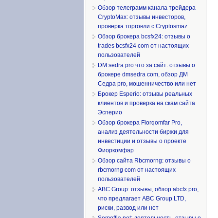
Обзор телеграмм канала трейдера
CryptoMax: отзывы инвесторов,
проверка торговли с Cryptosmaz
Обзор брокера bcsfx24: отзывы о
trades bcsfx24 com от настоящих
пользователей
DM sedra pro что за сайт: отзывы о
брокере dmsedra com, обзор ДМ
Седра pro, мошенничество или нет
Брокер Esperio: отзывы реальных
клиентов и проверка на скам сайта
Эсперио
Обзор брокера Fiorqomfar Pro,
анализ деятельности биржи для
инвестиции и отзывы о проекте
Фиоркомфар
Обзор сайта Rbcmorng: отзывы о
rbcmorng com от настоящих
пользователей
ABC Group: отзывы, обзор abcfx pro,
что предлагает ABC Group LTD,
риски, развод или нет
Somoffia net: деятельность, отзывы о